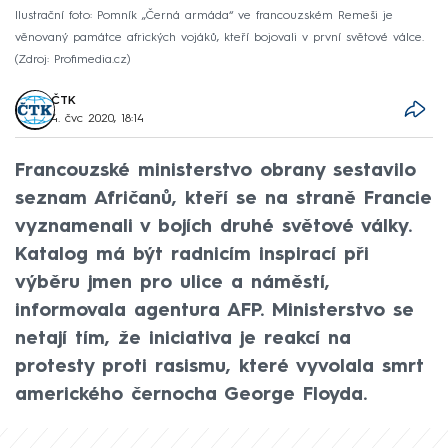
Ilustrační foto: Pomník „Černá armáda“ ve francouzském Remeši je
věnovaný památce afrických vojáků, kteří bojovali v první světové válce.
Zdroj: Profimedia.cz
ČTK
4. čvc 2020, 18:14
Francouzské ministerstvo obrany sestavilo
seznam Afričanů, kteří se na straně Francie
vyznamenali v bojích druhé světové války.
Katalog má být radnicím inspirací při
výběru jmen pro ulice a náměstí,
informovala agentura AFP. Ministerstvo se
netají tím, že iniciativa je reakcí na
protesty proti rasismu, které vyvolala smrt
amerického černocha George Floyda.