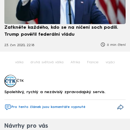
Zatkněte každého, kdo se na ničení soch podílí.
Trump pověřil federální vládu
6 min čtení
23. čvn 2020, 22:18
válka
druhá světová válka
Afrika
Francie
vojáci
ČTK
Spolehlivý, rychlý a nezávislý zpravodajský servis.
Pro tento článek jsou komentáře vypnuté
Návrhy pro vás