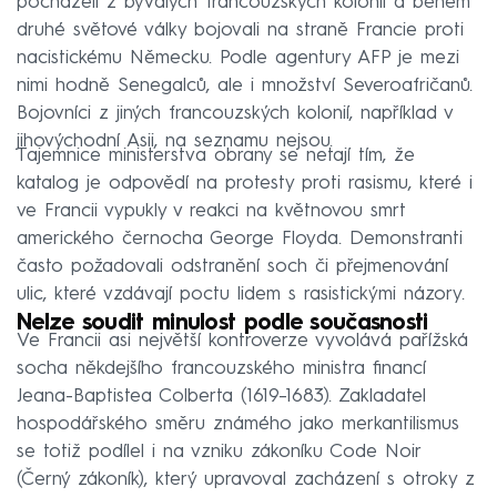
pocházeli z bývalých francouzských kolonií a během
druhé světové války bojovali na straně Francie proti
nacistickému Německu. Podle agentury AFP je mezi
nimi hodně Senegalců, ale i množství Severoafričanů.
Bojovníci z jiných francouzských kolonií, například v
jihovýchodní Asii, na seznamu nejsou.
Tajemnice ministerstva obrany se netají tím, že
katalog je odpovědí na protesty proti rasismu, které i
ve Francii vypukly v reakci na květnovou smrt
amerického černocha George Floyda. Demonstranti
často požadovali odstranění soch či přejmenování
ulic, které vzdávají poctu lidem s rasistickými názory.
Nelze soudit minulost podle současnosti
Ve Francii asi největší kontroverze vyvolává pařížská
socha někdejšího francouzského ministra financí
Jeana-Baptistea Colberta (1619–1683). Zakladatel
hospodářského směru známého jako merkantilismus
se totiž podílel i na vzniku zákoníku Code Noir
(Černý zákoník), který upravoval zacházení s otroky z