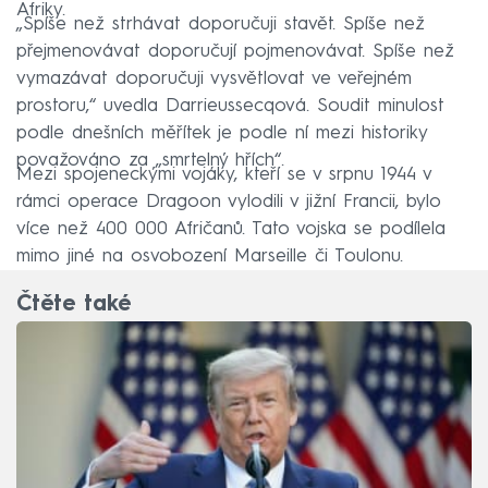
Afriky.
„Spíše než strhávat doporučuji stavět. Spíše než
přejmenovávat doporučují pojmenovávat. Spíše než
vymazávat doporučuji vysvětlovat ve veřejném
prostoru,“ uvedla Darrieussecqová. Soudit minulost
podle dnešních měřítek je podle ní mezi historiky
považováno za „smrtelný hřích“.
Mezi spojeneckými vojáky, kteří se v srpnu 1944 v
rámci operace Dragoon vylodili v jižní Francii, bylo
více než 400 000 Afričanů. Tato vojska se podílela
mimo jiné na osvobození Marseille či Toulonu.
Čtěte také