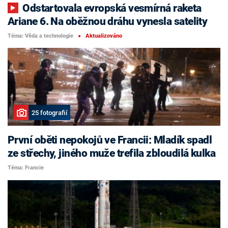
Odstartovala evropská vesmírná raketa
Ariane 6. Na oběžnou dráhu vynesla satelity
Téma: Věda a technologie
Aktualizováno
■
25 fotografií
První oběti nepokojů ve Francii: Mladík spadl
ze střechy, jiného muže trefila zbloudilá kulka
Téma: Francie