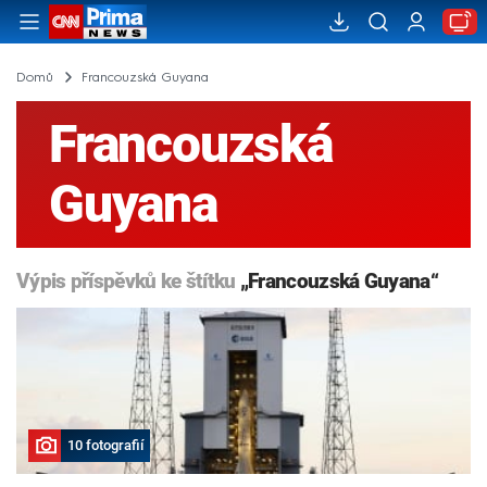
Domů
Francouzská Guyana
Francouzská
Guyana
Výpis příspěvků ke štítku
„Francouzská Guyana“
10 fotografií