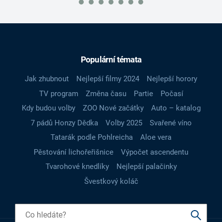
Populární témata
Jak zhubnout
Nejlepší filmy 2024
Nejlepší horory
TV program
Změna času
Partie
Počasí
Kdy budou volby
ZOO Nové začátky
Auto – katalog
7 pádů Honzy Dědka
Volby 2025
Svařené víno
Tatarák podle Pohlreicha
Aloe vera
Pěstování lichořeřišnice
Výpočet ascendentu
Tvarohové knedlíky
Nejlepší palačinky
Švestkový koláč