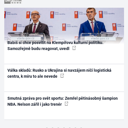
Babiš si chce posvítit na Klempířovu kulturní politiku.
Samozřejmě budu reagovat, uvedl
Válka skladů: Rusko a Ukrajina si navzájem ničí logistická
centra, k míru to ale nevede
Smutná zpráva pro svět sportu: Zemřel pětinásobný šampion
NBA. Nelson zářil i jako trenér