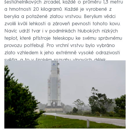
šestiúhelníkových zrcadel, každé o průměru 1,3 metru
a hmotnosti 20 kilogramů. Každé je vyrobené z
berylia a potažené zlatou vrstvou. Berylium vědci
zvolili kvůli lehkosti a zároveň pevnosti tohoto kovu.
Navíc udrží tvar i v podmínkách hlubokých nízkých
teplot, které přístroje teleskopu ke svému správnému
provozu potřebují. Pro vrchní vrstvu bylo vybráno
zlato vzhledem k jeho extrémně vysoké odrazivosti
světla, a to v širokém rozsahu vlnových délek.