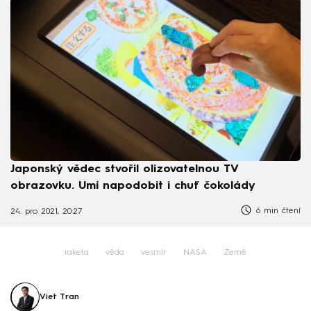
Japonský vědec stvořil olizovatelnou TV
obrazovku. Umí napodobit i chuť čokolády
6 min čtení
24. pro 2021, 20:27
raketa
věda
vesmír
NASA
Země
Viet Tran