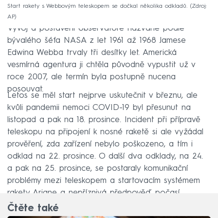
Start rakety s Webbovým teleskopem se dočkal několika odkladů.
Zdroj:
AP
Vývoj a postavení observatoře nazvané podle
bývalého šéfa NASA z let 1961 až 1968 Jamese
Edwina Webba trvaly tři desítky let. Americká
vesmírná agentura ji chtěla původně vypustit už v
roce 2007, ale termín byla postupně nucena
posouvat.
Letos se měl start nejprve uskutečnit v březnu, ale
kvůli pandemii nemoci COVID-19 byl přesunut na
listopad a pak na 18. prosince. Incident při přípravě
teleskopu na připojení k nosné raketě si ale vyžádal
prověření, zda zařízení nebylo poškozeno, a tím i
odklad na 22. prosince. O další dva odklady, na 24.
a pak na 25. prosince, se postaraly komunikační
problémy mezi teleskopem a startovacím systémem
rakety Ariane a nepříznivá předpověď počasí.
Čtěte také