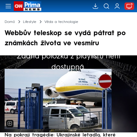
Domů
Lifestyle
Věda a technologie
Webbův teleskop se vydá pátrat po
známkách života ve vesmíru
Žádná položka z playlistu není
Výběr redakce
dostupná.
Na pokraji tragédie: Ukrajinské letadlo, které
P