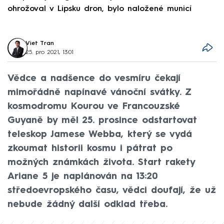
ohrožoval v Lipsku dron, bylo naložené municí
e
Viet Tran
25. pro 2021, 13:01
Vědce a nadšence do vesmíru čekají
mimořádně napínavé vánoční svátky. Z
kosmodromu Kourou ve Francouzské
Guyaně by měl 25. prosince odstartovat
teleskop Jamese Webba, který se vydá
zkoumat historii kosmu i pátrat po
možných známkách života. Start rakety
Ariane 5 je naplánován na 13:20
středoevropského času, vědci doufají, že už
nebude žádný další odklad třeba.