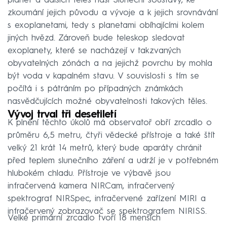
planet a dalších těles naší Sluneční soustavy, ke
zkoumání jejich původu a vývoje a k jejich srovnávání
s exoplanetami, tedy s planetami obíhajícími kolem
jiných hvězd. Zároveň bude teleskop sledovat
exoplanety, které se nacházejí v takzvaných
obyvatelných zónách a na jejichž povrchu by mohla
být voda v kapalném stavu. V souvislosti s tím se
počítá i s pátráním po případných známkách
nasvědčujících možné obyvatelnosti takových těles.
Vývoj trval tři desetiletí
K plnění těchto úkolů má observatoř obří zrcadlo o
průměru 6,5 metru, čtyři vědecké přístroje a také štít
velký 21 krát 14 metrů, který bude aparáty chránit
před teplem slunečního záření a udrží je v potřebném
hlubokém chladu. Přístroje ve výbavě jsou
infračervená kamera NIRCam, infračervený
spektrograf NIRSpec, infračervené zařízení MIRI a
infračervený zobrazovač se spektrografem NIRISS.
Velké primární zrcadlo tvoří 18 menších