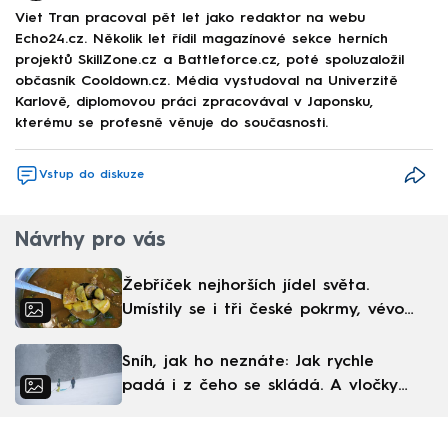
Viet Tran pracoval pět let jako redaktor na webu
Echo24.cz. Několik let řídil magazínové sekce herních
projektů SkillZone.cz a Battleforce.cz, poté spoluzaložil
občasník Cooldown.cz. Média vystudoval na Univerzitě
Karlově, diplomovou práci zpracovával v Japonsku,
kterému se profesně věnuje do současnosti.
Vstup do diskuze
Návrhy pro vás
Žebříček nejhorších jídel světa.
Umístily se i tři české pokrmy, vévodí
skandinávská kuchyně
Sníh, jak ho neznáte: Jak rychle
padá i z čeho se skládá. A vločky
nejsou bílé