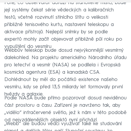
Poté, co observatoř dorazí na stanovené místo, bude
její systémy čekat série vědeckých a kalibračních
testů, včetně rozvinutí stínícího štítu o velikosti
přibližně tenisového kurtu, nastavení teleskopu a
aktivace přístrojů. Nejlepší snímky by se podle
expertů mohly začít objevovat přibližně půl roku po
vypuštění do vesmíru.
Webbův teleskop bude dosud nejvýkonnější vesmírný
dalekohled. Na projektu amerického Národního úřadu
pro letectví a vesmír (NASA) se podílela i Evropská
kosmická agentura (ESA) a kanadská CSA.
Dohlédnout by měl do počátků existence našeho
vesmíru, kdy se před 13,5 miliardy let formovaly první
hvězdy a galaxie.
Podle NASA bude přímo pozorovat dosud neviděnou
část prostoru a času. Zařízení je navrženo tak, aby
„vidělo“ infračervené světlo, jež k nám v této podobě
od nejvzdálenějších objektů nyní přichází.
„Webb“ ale budou vědci využívat také ke studování