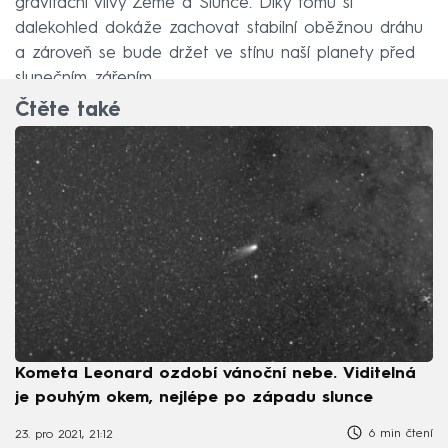
gravitační vlivy Země a Slunce. Díky tomu si
dalekohled dokáže zachovat stabilní oběžnou dráhu
a zároveň se bude držet ve stínu naší planety před
slunečním zářením.
Čtěte také
Kometa Leonard ozdobí vánoční nebe. Viditelná
je pouhým okem, nejlépe po západu slunce
6 min čtení
23. pro 2021, 21:12