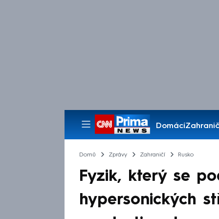
Domácí
Zahranič
Pořady
Domů
Zprávy
Zahraničí
Rusko
Fyzik, který se pod
hypersonických stř