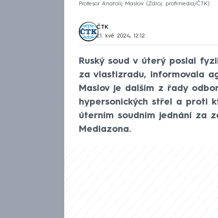
Profesor Anatolij Maslov
Zdroj: profimedia/ČTK
ČTK
21. kvě 2024, 12:12
Ruský soud v úterý poslal fyzi
za vlastizradu, informovala 
Maslov je dalším z řady odborn
hypersonických střel a proti 
úterním soudním jednání za z
Mediazona.