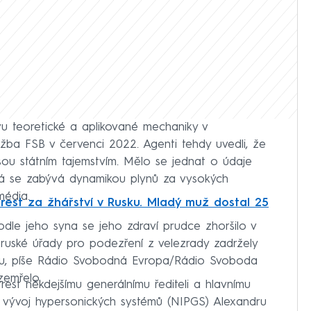
u teoretické a aplikované mechaniky v
lužba FSB v červenci 2022. Agenti tehdy uvedli, že
jsou státním tajemstvím. Mělo se jednat o údaje
terá se zabývá dynamikou plynů za vysokých
média.
trest za žhářství v Rusku. Mladý muž dostal 25
podle jeho syna se jeho zdraví prudce zhoršilo v
 ruské úřady pro podezření z velezrady zadržely
ku, píše Rádio Svobodná Evropa/Rádio Svoboda
zemřelo.
rest někdejšímu generálnímu řediteli a hlavnímu
 vývoj hypersonických systémů (NIPGS) Alexandru