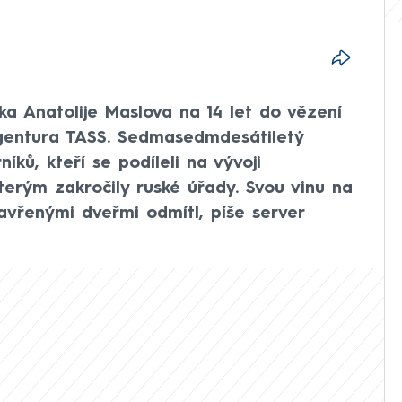
ka Anatolije Maslova na 14 let do vězení
agentura TASS. Sedmasedmdesátiletý
íků, kteří se podíleli na vývoji
kterým zakročily ruské úřady. Svou vinu na
avřenými dveřmi odmítl, píše server