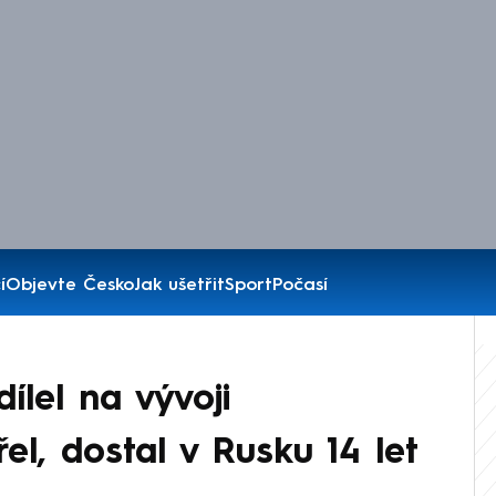
í
Objevte Česko
Jak ušetřit
Sport
Počasí
ílel na vývoji
el, dostal v Rusku 14 let