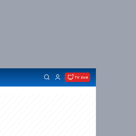
TV živě