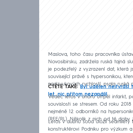
Maslova, toho času pracovníka ústav
Novosibirsku, zadržela ruská tajná s
je podezřelý z vyzrazení dat, která 
související právě s hypersonikou, k
nadzvukových rychlostí, psala ruská 
ČTĚTE TAKÉ:
Byl udělen nejtvrdší 
let, nic přitom nezapálil
Vědec letos v únoru utrpěl infarkt, 
souvislosti se stresem. Od roku 2018
nejméně 12 odborníků na hypersoni
(RFE/RL). Několik z nich od té doby 
Letos v dubnu soud uložil sedmiletý t
konstruktérovi Podniku pro výzkum a