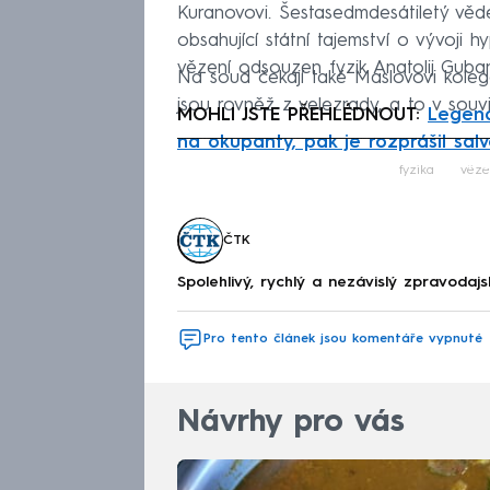
Kuranovovi. Šestasedmdesátiletý vědec
obsahující státní tajemství o vývoji h
vězení odsouzen fyzik Anatolij Guban
Na soud čekají také Maslovovi kolego
jsou rovněž z velezrady, a to v souv
MOHLI JSTE PŘEHLÉDNOUT:
Legend
na okupanty, pak je rozprášil sal
Fa
fyzika
věze
ČTK
Spolehlivý, rychlý a nezávislý zpravodajs
Pro tento článek jsou komentáře vypnuté
Návrhy pro vás