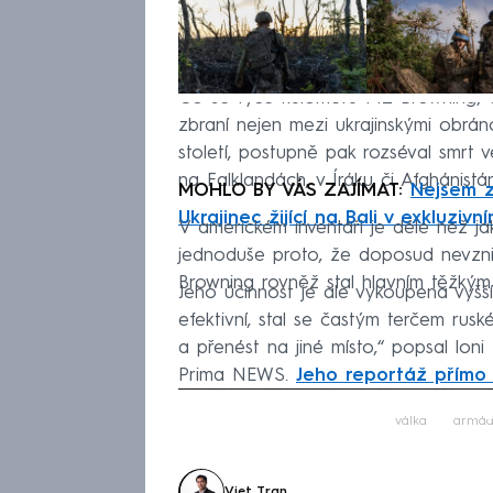
Co se týče kulometu M2 Browning, dík
zbraní nejen mezi ukrajinskými obránc
století, postupně pak rozséval smrt v
na Falklandách, v Íráku či Afghánistán
MOHLO BY VÁS ZAJÍMAT:
Nejsem zr
Ukrajinec žijící na Bali v exkluziv
V americkém inventáři je déle než ja
jednoduše proto, že doposud nevzni
Browning rovněž stal hlavním těžk
Jeho účinnost je ale vykoupena vyšší 
efektivní, stal se častým terčem rusk
a přenést na jiné místo,“ popsal lo
Prima NEWS.
Jeho reportáž přímo 
Fa
válka
armá
Viet Tran