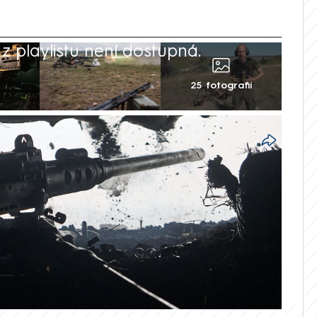
 playlistu není dostupná.
25 fotografií
sti daly vyniknout legendární americké
ruhou světovou válku. Kulomet M2
jinskému vojákovi z elitní 3. útočné
u ruských okupantů. Ti se blížili k jeho
 smrtící salvu. Video zveřejnila brigáda na
ronty však není možné nezávisle ověřit.