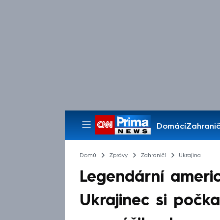
Domácí
Zahranič
Pořady
Domů
Zprávy
Zahraničí
Ukrajina
Legendární americ
Ukrajinec si počk