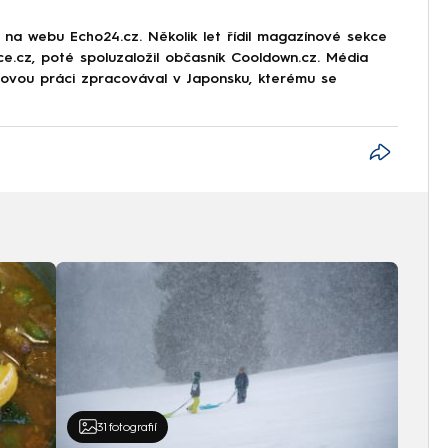
r na webu Echo24.cz. Několik let řídil magazínové sekce
rce.cz, poté spoluzaložil občasník Cooldown.cz. Média
movou práci zpracovával v Japonsku, kterému se
31
fotografií