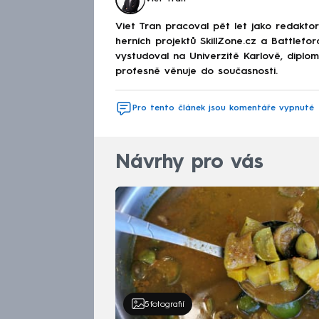
Viet Tran pracoval pět let jako redakto
herních projektů SkillZone.cz a Battlefo
vystudoval na Univerzitě Karlově, diplo
profesně věnuje do současnosti.
Pro tento článek jsou komentáře vypnuté
Návrhy pro vás
5
fotografií