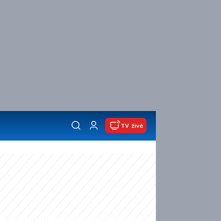
TV živě