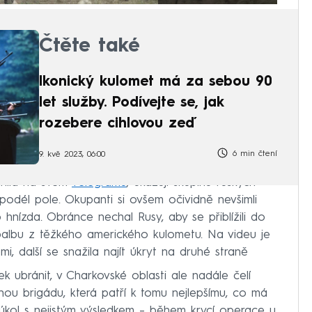
Čtěte také
Ikonický kulomet má za sebou 90
let služby. Podívejte se, jak
rozebere cihlovou zeď
6 min čtení
9. kvě 2023, 06:00
jnila na svém
Telegramu
, ukazují skupinu ruských
podél pole. Okupanti si ovšem očividně nevšimli
nízda. Obránce nechal Rusy, aby se přiblížili do
 palbu z těžkého amerického kulometu. Na videu je
mi, další se snažila najít úkryt na druhé straně
 ubránit, v Charkovské oblasti ale nadále čelí
nou brigádu, která patří k tomu nejlepšímu, co má
ný úkol s nejistým výsledkem – během krycí operace u