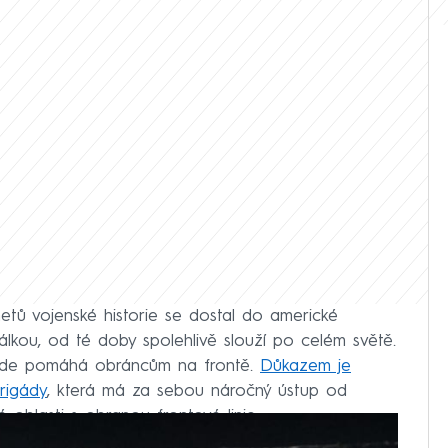
etů vojenské historie se dostal do americké
lkou, od té doby spolehlivě slouží po celém světě.
ě, kde pomáhá obráncům na frontě.
Důkazem je
brigády
, která má za sebou náročný ústup od
 oblasti s obranou frontové linie.