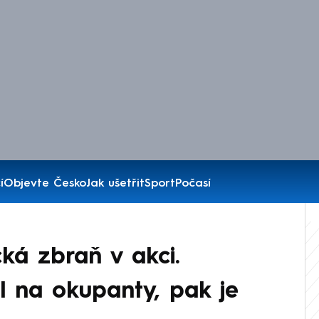
í
Objevte Česko
Jak ušetřit
Sport
Počasí
ká zbraň v akci.
al na okupanty, pak je