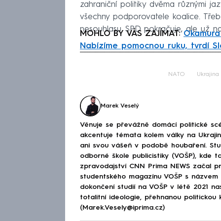
zahraniční politiky dvěma různými jazy
všechny podporovatele koalice. Třeba
nesouhlasu SPD pokračuje, ale už na
MOHLO BY VÁS ZAJÍMAT:
Okamura 
Nabízíme pomocnou ruku, tvrdí S
Fa
NATO
Ukrajina
Marek Veselý
Věnuje se převážně domácí politické scé
akcentuje témata kolem války na Ukraj
ani svou vášeň v podobě houbaření. Stu
odborné škole publicistiky (VOŠP), kde ta
zpravodajství CNN Prima NEWS začal pra
studentského magazínu VOŠP s názvem 
dokončení studií na VOŠP v létě 2021 n
totalitní ideologie, přehnanou politickou 
(Marek.Vesely@iprima.cz)