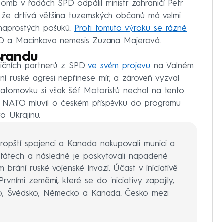
omb v řadách SPD odpálil ministr zahraničí Petr
, že drtivá většina tuzemských občanů má velmi
 naprostých pošuků.
Proti tomuto výroku se rázně
D a Macinkova nemesis Zuzana Majerová.
srandu
ličních partnerů z SPD
ve svém projevu
na Valném
í ruské agresi nepřinese mír, a zároveň vyzval
ší atomovku si však šéf Motoristů nechal na tento
t NATO mluvil o českém příspěvku do programu
 Ukrajinu.
opští spojenci a Kanada nakupovali munici a
tátech a následně je poskytovali napadené
m brání ruské vojenské invazi. Účast v iniciativě
ními zeměmi, které se do iniciativy zapojily,
ko, Švédsko, Německo a Kanada. Česko mezi