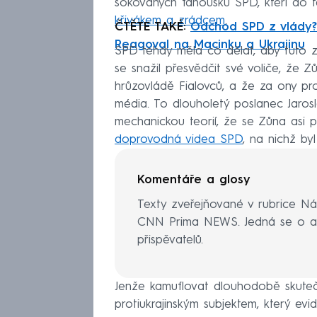
šokovaných fanoušků SPD, kteří do
křivákem a zrádcem
.
ČTĚTE TAKÉ:
Odchod SPD z vlády? J
Reagoval na Macinku a Ukrajinu
SPD tehdy měla co dělat, aby tuto zd
se snažil přesvědčit své voliče, že 
hrůzovládě Fialovců, a že za ony pr
média. To dlouholetý poslanec Jarosl
mechanickou teorií, že se Zůna asi p
doprovodná videa SPD
, na nichž by
Komentáře a glosy
Texty zveřejňované v rubrice Ná
CNN Prima NEWS. Jedná se o au
přispěvatelů.
Jenže kamuflovat dlouhodobě skutečno
protiukrajinským subjektem, který evi