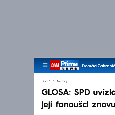
Domácí
Zahranič
Pořady
Domů
Názory
GLOSA: SPD uvízla
její fanoušci znovu