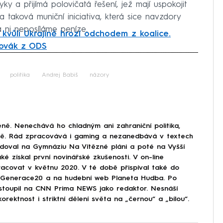
ky a přijímá polovičatá řešení, jež mají uspokojit
 taková muniční iniciativa, která sice navzdory
 ni neposíláme peníze.
kvůli Ukrajině hrozí odchodem z koalice.
lovák z ODS
iled to fetch
politika
Andrej Babiš
názory
ně. Nenechává ho chladným ani zahraniční politika,
ině. Rád zpracovává i gaming a nezanedbává v textech
doval na Gymnáziu Na Vítězné pláni a poté na Vyšší
ké získal první novinářské zkušenosti. V on-line
covat v květnu 2020. V té době přispíval také do
Generace20 a na hudební web Planeta Hudba. Po
astoupil na CNN Prima NEWS jako redaktor. Nesnáší
korektnost i striktní dělení světa na „černou“ a „bílou“.