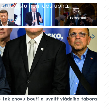
 playlistu není dostupná.
7 fotografií
h summitu NATO v Ankaře znovu střetli s
dní koalici jedinou protiukrajinskou
 loni v prosinci připomněl jejich vlastní
 následně označili za „porouchaného“ a
 ruské invazi. Teď vládnímu hnutí uštědřil
 Macinka z koaličních Motoristů, když
programu na nákup amerických zbraní pro
e tak znovu bouří a uvnitř vládního tábora