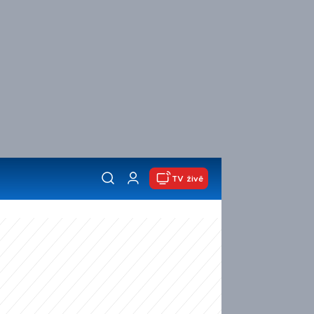
TV živě