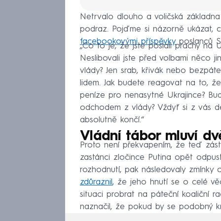
Netrvalo dlouho a voličská základna
podraz. Pojďme si názorně ukázat, c
facebookovými příspěvky
poslanců SP
„Co to je, že jste poslali prachy na
Neslibovali jste před volbami něco ji
vlády? Jen srab, křivák nebo bezpáteřn
lidem. Jak budete reagovat na to, že
peníze pro nenasytné Ukrajince? Bud
odchodem z vlády? Vždyť si z vás dě
absolutně končí.“
Vládní tábor mluví d
Proto není překvapením, že teď zástup
zastánci zločince Putina opět odpusti
rozhodnutí, pak následovaly zmínky 
zdůraznil
, že jeho hnutí se o celé 
situaci probrat na páteční koaliční
naznačil, že pokud by se podobný kr