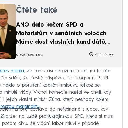
Čtěte také
ANO dalo košem SPD a
Motoristům v senátních volbách.
Máme dost vlastních kandidátů,
vzkazuje
6 min čtení
8. čvc 2026, 10:23
 přes média
, že tomu asi nerozumí a že mu to rád
ářům sdělili, že český příspěvek do programu PURL
nejde o porušení koaliční smlouvy, jelikož se
za minulé vlády. Vrchol komedie nastal ve chvíli, kdy
i jejich vlastní ministr Zůna, který neshody kolem
rostou marginalitu
.
problém znovu dostává do neřešitelné situace, kdy
ží držet na uzdě protiukrajinskou SPD, která si musí
í potom divu, že vládní tábor mluví v případě