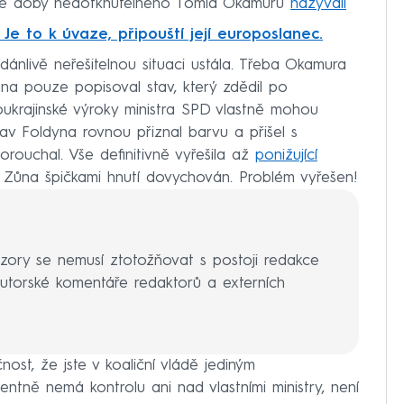
 té doby nedotknutelného Tomia Okamuru
nazývali
e to k úvaze, připouští její europoslanec.
ánlivě neřešitelnou situaci ustála. Třeba Okamura
Zůna pouze popisoval stav, který zdědil po
oukrajinské výroky ministra SPD vlastně mohou
av Foldyna rovnou přiznal barvu a přišel s
orouchal. Vše definitivně vyřešila až
ponižující
l Zůna špičkami hnutí dovychován. Problém vyřešen!
zory se nemusí ztotožňovat s postoji redakce
torské komentáře redaktorů a externích
st, že jste v koaliční vládě jediným
dentně nemá kontrolu ani nad vlastními ministry, není