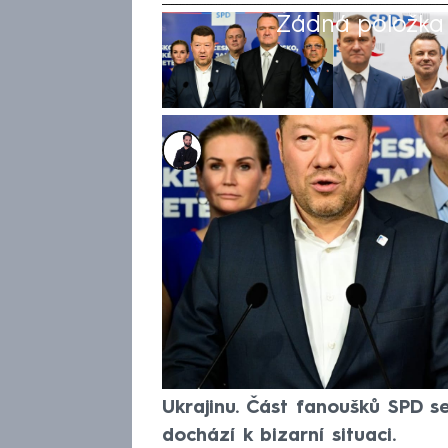
Žádná položka z
Marek Veselý
9. čvc 2026, 11:55
Představitelé SPD se v časec
krutou realitou, že jsou ve vlá
stranou. Tuto skutečnost jim už
ministr Jaromír Zůna, kterého
de facto mu zakázali mluvit o
další tvrdou ránu ministr Petr
potvrdil český příspěvek do 
Ukrajinu. Část fanoušků SPD s
dochází k bizarní situaci.