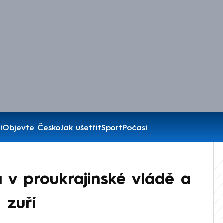
í
Objevte Česko
Jak ušetřit
Sport
Počasí
 v proukrajinské vládě a
 zuří