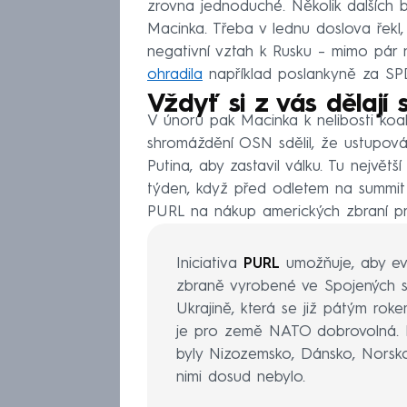
zrovna jednoduché. Několik dalších b
Macinka. Třeba v lednu doslova řekl
negativní vztah k Rusku – mimo pár
ohradila
například poslankyně za SP
Vždyť si z vás dělají 
V únoru pak Macinka k nelibosti koa
shromáždění OSN sdělil, že ustupován
Putina, aby zastavil válku. Tu největ
týden, když před odletem na summi
PURL na nákup amerických zbraní pro
Iniciativa
PURL
umožňuje, aby evr
zbraně vyrobené ve Spojených s
Ukrajině, která se již pátým roke
je pro země NATO dobrovolná. Prv
byly Nizozemsko, Dánsko, Nors
nimi dosud nebylo.