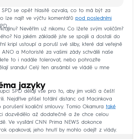
 SPD se opět hlasitě ozvala, co to má být za
o lze najít ve výčtu komentářů
pod posledními
D...
 Ukrajinu? Nevěřím už nikomu. Co lžete svým voličům?
ného? Na jakém základě jste se spojili a dostali do
í kripl ustoupí a poruší své sliby, které dal veřejně
 ANO a Motoristé za vašimi zády schválili naše
ete to i nadále tolerovat, nebo pohrozíte
lají srandu! Celý ten ansámbl ve vládě u mne
věma jazyky
ci SPD dělají vše pro to, aby jim voliči a čeští
li. Nejdříve přišel totální distanc od Macinkova
o porušení koaliční smlouvy. Tomio Okamura
také
věci dozvědělo až dodatečně a že chce celou
 radě. Ve vysílání CNN Prima NEWS dokonce
ok opakoval, jeho hnutí by mohlo odejít z vlády.