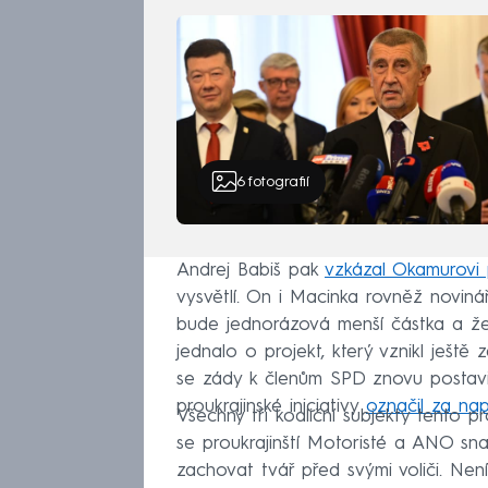
6
fotografií
Andrej Babiš pak
vzkázal Okamurovi
vysvětlí. On i Macinka rovněž novin
bude jednorázová menší částka a že 
jednalo o projekt, který vznikl ještě 
se zády k členům SPD znovu postavil 
proukrajinské iniciativy
označil za nap
Všechny tři koaliční subjekty tento 
se proukrajinští Motoristé a ANO sna
zachovat tvář před svými voliči. Nen