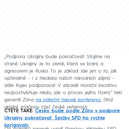
„Podpora Ukrajiny bude pokračovat. Stojíme na
straně Ukrajiny. Je to země, která se brání, a
agresorem je Rusko. To je základ. Jde jen o to, jak
optimálně – i z hlediska našich národních zájmů –
dále Kyjev podporovat. V zásadě muniční iniciativu
nezpochybňuje nikdo, jde o proces jejího řízení,“ řekl
generál Zůna
na páteční tiskové konferenci
, čímž
uklidnil značnou část české veřejnosti.
ČTĚTE TAKÉ:
Česko bude podle Zůny v podpoře
Ukrajiny pokračovat. Špičky SPD ho rychle
korigovaly