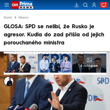
Domů
Názory
GLOSA: SPD se nelíbí, že Rusko je
agresor. Kudla do zad přišla od jejich
porouchaného ministra
Žádná položka z playlistu není
dostupná.
6 fotografií
Marek Veselý
21. pro 2025, 14:56
Českou politickou scénou rezonuje krátce
před Vánoci velmi bizarní událost.