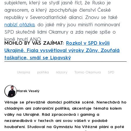
subjektem, který se stydí jasně říct, že Rusko je
agresorem, a který zpochybňuje členství České
republiky v Severoatlantické alianci. Znovu se také
nabízí otázka
, do jaké míry jsou ministři nominovaní
SPD skutečně lidmi Okamury a zda nejde spíše o
koně hnutí ANO.
MOHLO BY VÁS ZAJÍMAT:
Rozkol v SPD kvůli
Ukrajině. Fiala vysvětloval výroky Zůny. Zoufalá
taškařice, smál se Lipavský
Failed to fetch
Ukrajina
politika
názory
Tomio Okamura
SPD
Marek Veselý
Věnuje se převážně domácí politické scéně. Nenechává ho
chladným ani zahraniční politika, akcentuje témata kolem
války na Ukrajině. Rád zpracovává i gaming a
nezanedbává v textech ani svou vášeň v podobě
houbaření. Studoval na Gymnáziu Na Vítězné pláni a poté