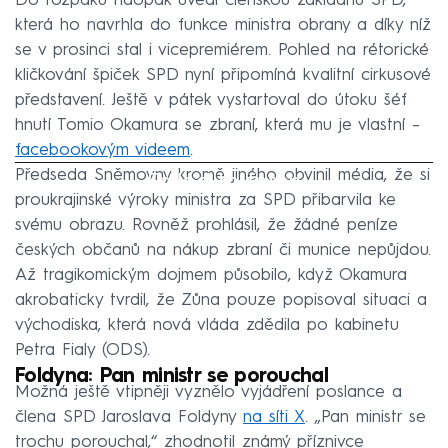
Do rozpaků naopak uvedl členskou základnu SPD,
která ho navrhla do funkce ministra obrany a díky níž
se v prosinci stal i vicepremiérem. Pohled na rétorické
kličkování špiček SPD nyní připomíná kvalitní cirkusové
představení. Ještě v pátek vystartoval do útoku šéf
hnutí Tomio Okamura se zbraní, která mu je vlastní –
facebookovým videem
.
Předseda Sněmovny kromě jiného obvinil média, že si
Failed to fetch
proukrajinské výroky ministra za SPD přibarvila ke
svému obrazu. Rovněž prohlásil, že žádné peníze
českých občanů na nákup zbraní či munice nepůjdou.
Až tragikomickým dojmem působilo, když Okamura
akrobaticky tvrdil, že Zůna pouze popisoval situaci a
východiska, která nová vláda zdědila po kabinetu
Petra Fialy (ODS).
Foldyna: Pan ministr se porouchal
Možná ještě vtipněji vyznělo vyjádření poslance a
člena SPD Jaroslava Foldyny
na síti X
. „Pan ministr se
trochu porouchal,“ zhodnotil známý příznivce