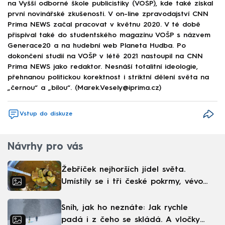
na Vyšší odborné škole publicistiky (VOŠP), kde také získal
první novinářské zkušenosti. V on-line zpravodajství CNN
Prima NEWS začal pracovat v květnu 2020. V té době
přispíval také do studentského magazínu VOŠP s názvem
Generace20 a na hudební web Planeta Hudba. Po
dokončení studií na VOŠP v létě 2021 nastoupil na CNN
Prima NEWS jako redaktor. Nesnáší totalitní ideologie,
přehnanou politickou korektnost i striktní dělení světa na
„černou“ a „bílou“. (Marek.Vesely@iprima.cz)
Vstup do diskuze
Návrhy pro vás
Žebříček nejhorších jídel světa.
Umístily se i tři české pokrmy, vévodí
skandinávská kuchyně
Sníh, jak ho neznáte: Jak rychle
padá i z čeho se skládá. A vločky