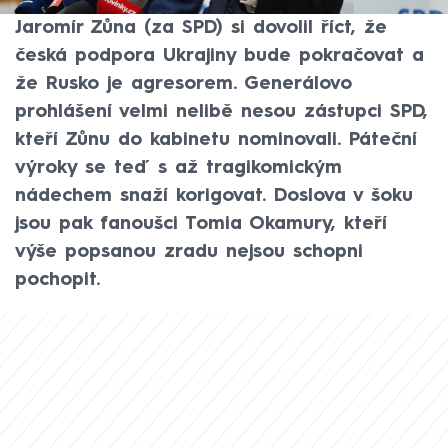
Místopředseda vlády a ministr obrany
Jaromír Zůna (za SPD) si dovolil říct, že
česká podpora Ukrajiny bude pokračovat a
že Rusko je agresorem. Generálovo
prohlášení velmi nelibě nesou zástupci SPD,
kteří Zůnu do kabinetu nominovali. Páteční
výroky se teď s až tragikomickým
nádechem snaží korigovat. Doslova v šoku
jsou pak fanoušci Tomia Okamury, kteří
výše popsanou zradu nejsou schopni
pochopit.