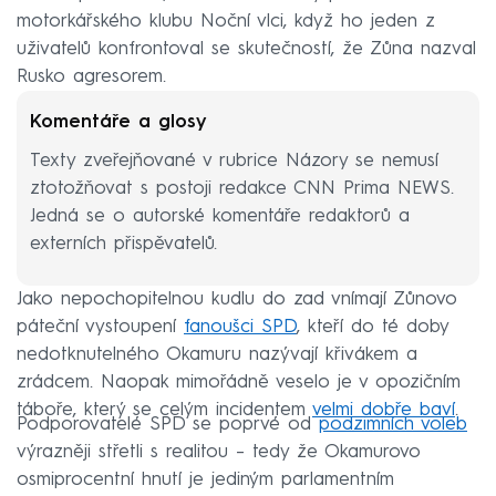
motorkářského klubu Noční vlci, když ho jeden z
uživatelů konfrontoval se skutečností, že Zůna nazval
Rusko agresorem.
Komentáře a glosy
Texty zveřejňované v rubrice Názory se nemusí
ztotožňovat s postoji redakce CNN Prima NEWS.
Jedná se o autorské komentáře redaktorů a
externích přispěvatelů.
Jako nepochopitelnou kudlu do zad vnímají Zůnovo
páteční vystoupení
fanoušci SPD
, kteří do té doby
nedotknutelného Okamuru nazývají křivákem a
zrádcem. Naopak mimořádně veselo je v opozičním
táboře, který se celým incidentem
velmi dobře baví
.
Podporovatelé SPD se poprvé od
podzimních voleb
výrazněji střetli s realitou – tedy že Okamurovo
osmiprocentní hnutí je jediným parlamentním