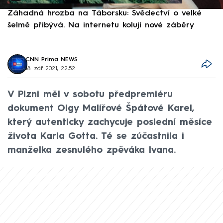
Záhadná hrozba na Táborsku: Svědectví o velké
S
šelmě přibývá. Na internetu kolují nové záběry
d
CNN Prima NEWS
18. zář 2021, 22:52
V Plzni měl v sobotu předpremiéru
dokument Olgy Malířové Špátové Karel,
který autenticky zachycuje poslední měsíce
života Karla Gotta. Té se zúčastnila i
manželka zesnulého zpěváka Ivana.