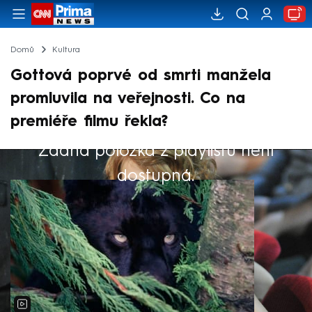
Domů
Kultura
Gottová poprvé od smrti manžela
promluvila na veřejnosti. Co na
premiéře filmu řekla?
Žádná položka z playlistu není
Výběr redakce
dostupná.