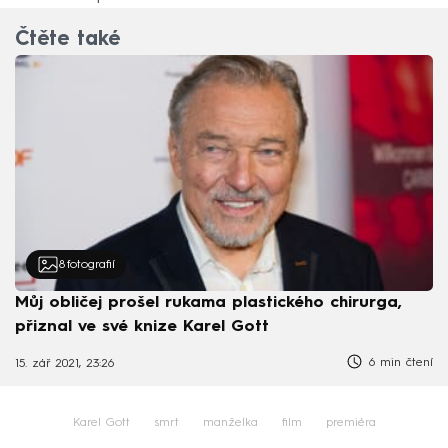
Čtěte také
8
fotografií
Můj obličej prošel rukama plastického chirurga,
přiznal ve své knize Karel Gott
6 min čtení
15. zář 2021, 23:26
Karel Gott
smrt
manželka
film
premiéra