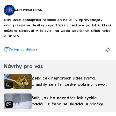
CNN Prima NEWS
Díky úzké spolupráci redakcí online a TV zpravodajství
vám přinášíme desítky reportáží i v textové podobě, které
můžete sledovat v televizi, na webu, sociálních sítích nebo
v HbbTV.
Vstup do diskuze
Návrhy pro vás
Žebříček nejhorších jídel světa.
Umístily se i tři české pokrmy, vévodí
skandinávská kuchyně
Sníh, jak ho neznáte: Jak rychle
padá i z čeho se skládá. A vločky
nejsou bílé