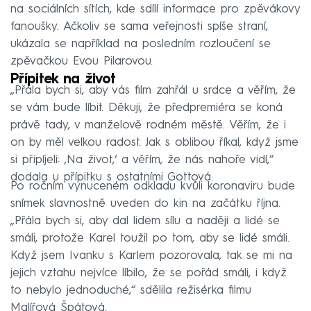
na sociálních sítích, kde sdílí informace pro zpěvákovy
fanoušky. Ačkoliv se sama veřejnosti spíše straní,
ukázala se například na posledním rozloučení se
zpěvačkou Evou Pilarovou.
Přípitek na život
„Přála bych si, aby vás film zahřál u srdce a věřím, že
se vám bude líbit. Děkuji, že předpremiéra se koná
právě tady, v manželově rodném městě. Věřím, že i
on by měl velkou radost. Jak s oblibou říkal, když jsme
si připíjeli: ‚Na život,‘ a věřím, že nás nahoře vidí,“
dodala u přípitku s ostatními Gottová.
Po ročním vynuceném odkladu kvůli koronaviru bude
snímek slavnostně uveden do kin na začátku října.
„Přála bych si, aby dal lidem sílu a naději a lidé se
smáli, protože Karel toužil po tom, aby se lidé smáli.
Když jsem Ivanku s Karlem pozorovala, tak se mi na
jejich vztahu nejvíce líbilo, že se pořád smáli, i když
to nebylo jednoduché,“ sdělila režisérka filmu
Malířová Špátová.