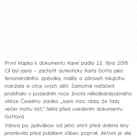
První klapka k dokumentu Karel padla 22. října 2018.
Cíl byl jasný – zachytit autenticky Karla Gotta jako
fenoménálního zpěváka, malíře a zároveň milujícího
manžela a otce svých dětí. Samotné natáčení
probíhalo v posledním roce života několikanásobného
vítěze Českého slavíka. „Jsem moc ráda, že tady
večer mohu být,“ řekla před uvedením dokumentu
Gottová.
Vdova po zpěvákovi od jeho smrti před dvěma lety
promluvila před publikem vůbec poprvé. Aktivní je ale