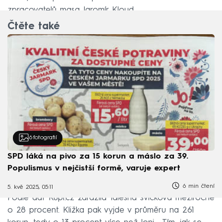
zpracovatelů masa Jaromír Kloud.
Čtěte také
6
fotografií
SPD láká na pivo za 15 korun a máslo za 39.
Populismus v nejčistší formě, varuje expert
6 min čtení
5. kvě 2025, 05:11
Podle dat Kupi.cz zdražila falešná svíčková meziročně
o 28 procent. Kližka pak vyjde v průměru na 261