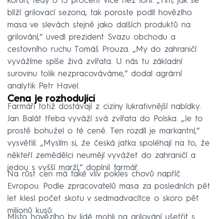
korun, tedy o 13 procent více než loni. „Tím, jak se
blíží grilovací sezona, tak poroste podíl hovězího
masa ve slevách stejně jako dalších produktů na
grilování,“ uvedl prezident Svazu obchodu a
cestovního ruchu Tomáš Prouza. „My do zahraničí
vyvážíme spíše živá zvířata. U nás tu základní
surovinu tolik nezpracováváme,“ dodal agrární
analytik Petr Havel.
Cena je rozhodující
Farmáři totiž dostávají z ciziny lukrativnější nabídky.
Jan Balát třeba vyváží svá zvířata do Polska. „Je to
prostě bohužel o té ceně. Ten rozdíl je markantní,“
vysvětlil. „Myslím si, že česká jatka spoléhají na to, že
někteří zemědělci neumějí vyvážet do zahraničí a
jedou s vyšší marží,“ doplnil farmář.
Na růst cen má také vliv pokles chovů napříč
Evropou. Podle zpracovatelů masa za posledních pět
let klesl počet skotu v sedmadvacítce o skoro pět
milionů kusů.
Místo hovězího by lidé mohli na grilování ušetřit s