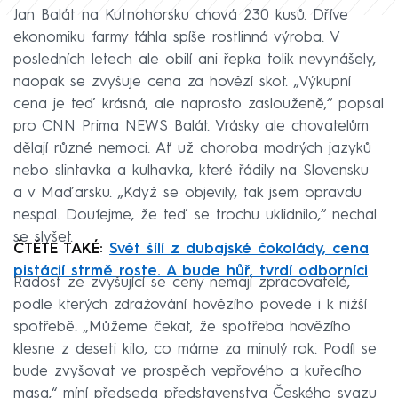
Jan Balát na Kutnohorsku chová 230 kusů. Dříve
ekonomiku farmy táhla spíše rostlinná výroba. V
posledních letech ale obilí ani řepka tolik nevynášely,
naopak se zvyšuje cena za hovězí skot. „Výkupní
cena je teď krásná, ale naprosto zaslouženě,“ popsal
pro CNN Prima NEWS Balát. Vrásky ale chovatelům
dělají různé nemoci. Ať už choroba modrých jazyků
nebo slintavka a kulhavka, které řádily na Slovensku
a v Maďarsku. „Když se objevily, tak jsem opravdu
nespal. Doufejme, že teď se trochu uklidnilo,“ nechal
se slyšet.
ČTĚTE TAKÉ:
Svět šílí z dubajské čokolády, cena
pistácií strmě roste. A bude hůř, tvrdí odborníci
Radost ze zvyšující se ceny nemají zpracovatelé,
podle kterých zdražování hovězího povede i k nižší
spotřebě. „Můžeme čekat, že spotřeba hovězího
klesne z deseti kilo, co máme za minulý rok. Podíl se
bude zvyšovat ve prospěch vepřového a kuřecího
masa,“ míní předseda představenstva Českého svazu