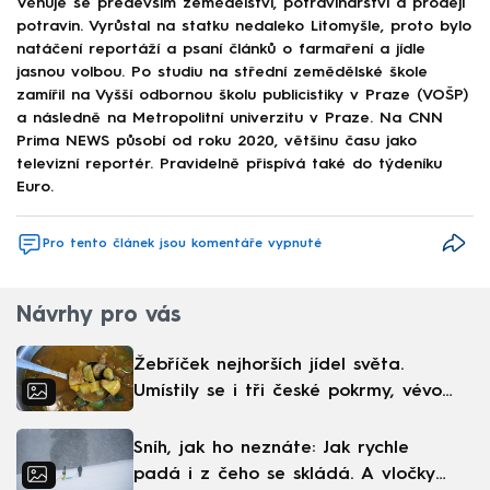
Věnuje se především zemědělství, potravinářství a prodeji
potravin. Vyrůstal na statku nedaleko Litomyšle, proto bylo
natáčení reportáží a psaní článků o farmaření a jídle
jasnou volbou. Po studiu na střední zemědělské škole
zamířil na Vyšší odbornou školu publicistiky v Praze (VOŠP)
a následně na Metropolitní univerzitu v Praze. Na CNN
Prima NEWS působí od roku 2020, většinu času jako
televizní reportér. Pravidelně přispívá také do týdeníku
Euro.
Pro tento článek jsou komentáře vypnuté
Návrhy pro vás
Žebříček nejhorších jídel světa.
Umístily se i tři české pokrmy, vévodí
skandinávská kuchyně
Sníh, jak ho neznáte: Jak rychle
padá i z čeho se skládá. A vločky