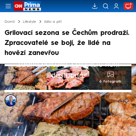
Domů
Lifestyle
Jídlo a pití
Grilovací sezona se Čechům prodraží.
Zpracovatelé se bojí, že lidé na
hovězí zanevřou
Žádná položka z playlistu není
dostupná.
6 fotografií
Jan Krejsa
11. kvě 2025, 11:12
Grilovací sezona klepe na dveře. To je jistě
pozitivní zpráva. Ta negativní je, že hovězí