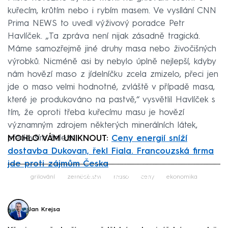
kuřecím, krůtím nebo i rybím masem. Ve vysílání CNN
Prima NEWS to uvedl výživový poradce Petr
Havlíček. „Ta zpráva není nijak zásadně tragická.
Máme samozřejmě jiné druhy masa nebo živočišných
výrobků. Nicméně asi by nebylo úplně nejlepší, kdyby
nám hovězí maso z jídelníčku zcela zmizelo, přeci jen
jde o maso velmi hodnotné, zvláště v případě masa,
které je produkováno na pastvě,“ vysvětlil Havlíček s
tím, že oproti třeba kuřecímu masu je hovězí
významným zdrojem některých minerálních látek,
především železa.
MOHLO VÁM UNIKNOUT:
Ceny energií sníží
dostavba Dukovan, řekl Fiala. Francouzská firma
jde proti zájmům Česka
Failed to fetch
grilování
zemědělství
maso
ceny
ekonomika
Jan Krejsa