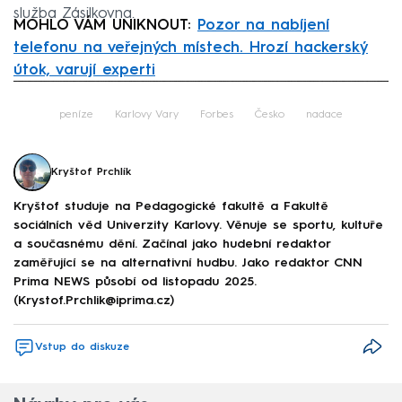
služba Zásilkovna.
MOHLO VÁM UNIKNOUT:
Pozor na nabíjení
telefonu na veřejných místech. Hrozí hackerský
útok, varují experti
Failed to fetch
peníze
Karlovy Vary
Forbes
Česko
nadace
Kryštof Prchlík
Kryštof studuje na Pedagogické fakultě a Fakultě
sociálních věd Univerzity Karlovy. Věnuje se sportu, kultuře
a současnému dění. Začínal jako hudební redaktor
zaměřující se na alternativní hudbu. Jako redaktor CNN
Prima NEWS působí od listopadu 2025.
(Krystof.Prchlik@iprima.cz)
Vstup do diskuze