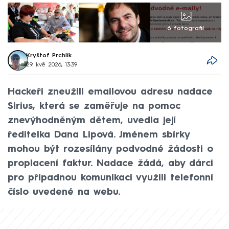
6 fotografií
Kryštof Prchlík
29. kvě 2026, 13:39
Hackeři zneužili emailovou adresu nadace
Sirius, která se zaměřuje na pomoc
znevýhodněným dětem, uvedla její
ředitelka Dana Lipová. Jménem sbírky
mohou být rozesílány podvodné žádosti o
proplacení faktur. Nadace žádá, aby dárci
pro případnou komunikaci využili telefonní
číslo uvedené na webu.