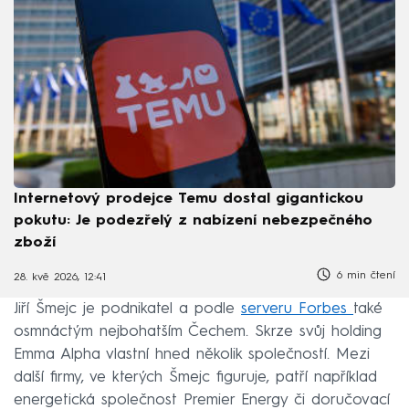
Internetový prodejce Temu dostal gigantickou
pokutu: Je podezřelý z nabízení nebezpečného
zboží
6 min čtení
28. kvě 2026, 12:41
Jiří Šmejc je podnikatel a podle
serveru Forbes
také
osmnáctým nejbohatším Čechem. Skrze svůj holding
Emma Alpha vlastní hned několik společností. Mezi
další firmy, ve kterých Šmejc figuruje, patří například
energetická společnost Premier Energy či doručovací