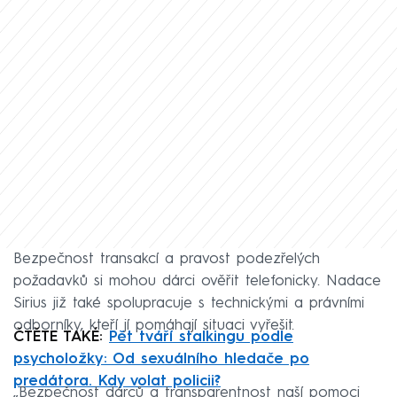
Bezpečnost transakcí a pravost podezřelých
požadavků si mohou dárci ověřit telefonicky. Nadace
Sirius již také spolupracuje s technickými a právními
odborníky, kteří jí pomáhají situaci vyřešit.
ČTĚTE TAKÉ:
Pět tváří stalkingu podle
psycholožky: Od sexuálního hledače po
predátora. Kdy volat policii?
„Bezpečnost dárců a transparentnost naší pomoci