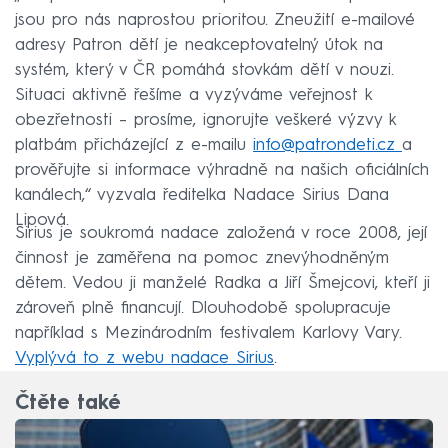
jsou pro nás naprostou prioritou. Zneužití e-mailové
adresy Patron dětí je neakceptovatelný útok na
systém, který v ČR pomáhá stovkám dětí v nouzi.
Situaci aktivně řešíme a vyzýváme veřejnost k
obezřetnosti – prosíme, ignorujte veškeré výzvy k
platbám přicházející z e-mailu
info@patrondeti.cz
a
prověřujte si informace výhradně na našich oficiálních
kanálech,“ vyzvala ředitelka Nadace Sirius Dana
Lipová.
Sirius je soukromá nadace založená v roce 2008, její
činnost je zaměřena na pomoc znevýhodněným
dětem. Vedou ji manželé Radka a Jiří Šmejcovi, kteří ji
zároveň plně financují. Dlouhodobě spolupracuje
například s Mezinárodním festivalem Karlovy Vary.
Vyplývá to z webu nadace Sirius
.
Čtěte také