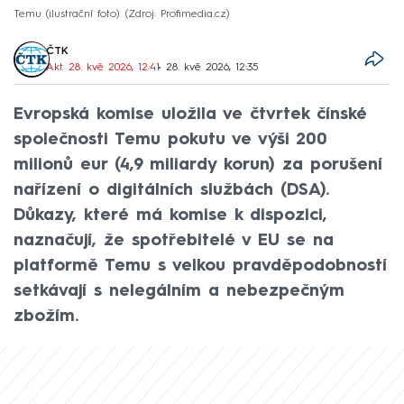
Temu (ilustrační foto)
Zdroj: Profimedia.cz
ČTK
Akt. 28. kvě 2026, 12:41
• 28. kvě 2026, 12:35
Evropská komise uložila ve čtvrtek čínské
společnosti Temu pokutu ve výši 200
milionů eur (4,9 miliardy korun) za porušení
nařízení o digitálních službách (DSA).
Důkazy, které má komise k dispozici,
naznačují, že spotřebitelé v EU se na
platformě Temu s velkou pravděpodobností
setkávají s nelegálním a nebezpečným
zbožím.