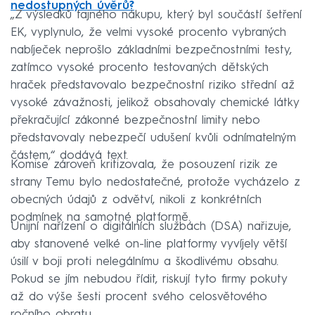
nedostupných úvěrů?
„Z výsledků tajného nákupu, který byl součástí šetření
EK, vyplynulo, že velmi vysoké procento vybraných
nabíječek neprošlo základními bezpečnostními testy,
zatímco vysoké procento testovaných dětských
hraček představovalo bezpečnostní riziko střední až
vysoké závažnosti, jelikož obsahovaly chemické látky
překračující zákonné bezpečnostní limity nebo
představovaly nebezpečí udušení kvůli odnímatelným
částem,“ dodává text.
Komise zároveň kritizovala, že posouzení rizik ze
strany Temu bylo nedostatečné, protože vycházelo z
obecných údajů z odvětví, nikoli z konkrétních
podmínek na samotné platformě.
Unijní nařízení o digitálních službách (DSA) nařizuje,
aby stanovené velké on-line platformy vyvíjely větší
úsilí v boji proti nelegálnímu a škodlivému obsahu.
Pokud se jím nebudou řídit, riskují tyto firmy pokuty
až do výše šesti procent svého celosvětového
ročního obratu.