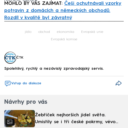
MOHLO BY VÁS ZAJÍMAT:
Češi ochutnávali vzorky
potravin z domácích a německých obchodů.
Rozdíl v kvalitě byl závratný
Failed to fetch
jídlo
obchod
ekonomika
Evropská unie
Evropská komise
ČTK
Spolehlivý, rychlý a nezávislý zpravodajský servis.
Vstup do diskuze
Návrhy pro vás
Žebříček nejhorších jídel světa.
Umístily se i tři české pokrmy, vévodí