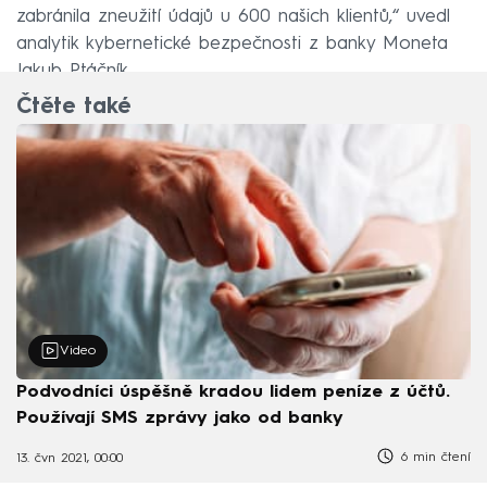
zabránila zneužití údajů u 600 našich klientů,“ uvedl
analytik kybernetické bezpečnosti z banky Moneta
Jakub Ptáčník.
Čtěte také
Video
Podvodníci úspěšně kradou lidem peníze z účtů.
Používají SMS zprávy jako od banky
6 min čtení
13. čvn 2021, 00:00