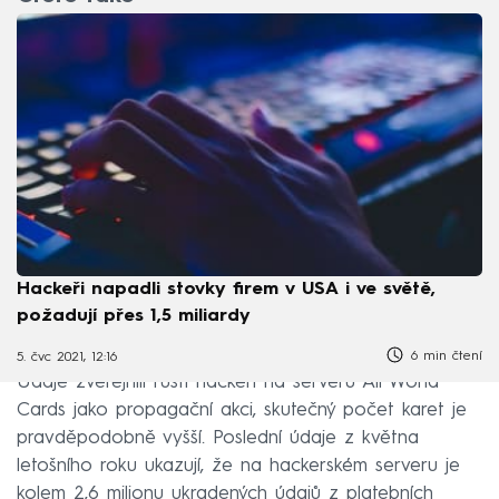
Hackeři napadli stovky firem v USA i ve světě,
požadují přes 1,5 miliardy
6 min čtení
5. čvc 2021, 12:16
Údaje zveřejnili ruští hackeři na serveru All World
Cards jako propagační akci, skutečný počet karet je
pravděpodobně vyšší. Poslední údaje z května
letošního roku ukazují, že na hackerském serveru je
kolem 2,6 milionu ukradených údajů z platebních