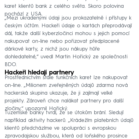
karet klientů bank z celého světa. Skoro polovina
pochází z USA.
„Mezi ukradenými údaji jsou prokazatelně i přístupy k
českým účtům. Hackeři údaje o kartách přeprodávají
dál, takže další kyberzločinci mohou s jejich pomocí
nakupovat on-line nebo pořizovat předplacené
dárkové karty, z nichž jsou nákupy hůře
dohledatelné,“ uvedl Martin Hořický ze společnosti
BDO.
Hackeři hledají partnery
Prostřednictvím stále funkčních karet lze nakupovat
on-line. „Milionem zveřejněných údajů zdarma nová
hackerská skupina ukazuje, že ji zajímají velké
projekty. Zároveň chce nalákat partnery pro další
zločiny,“ upozornil Hořický.
Tuzemské banky tvrdí, že se útokům brání. Sledují
například aktivity hackerů. „Krádežím platebních údajů
klientů předcházíme ve spolupráci s evropskou
zpravodajskou službou, která od loňského prosince