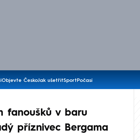
í
Objevte Česko
Jak ušetřit
Sport
Počasí
h fanoušků v baru
ladý příznivec Bergama