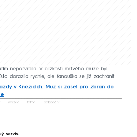
tím nepotvrdila. V blízkosti mrtvého muže byl
to dorazila rychle, ale fanouška se již zachránit
raždy v Kněžicích. Muž si zašel pro zbraň do
le
iled to fetch
t
vražda
fotbal
pobodání
ký servis.