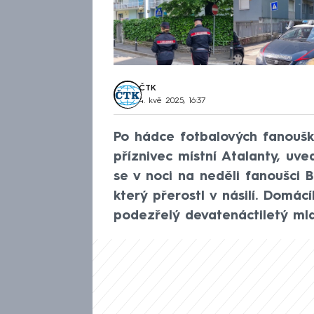
ČTK
4. kvě 2025, 16:37
Po hádce fotbalových fanoušk
příznivec místní Atalanty, uve
se v noci na neděli fanoušci 
který přerostl v násilí. Domác
podezřelý devatenáctiletý mla