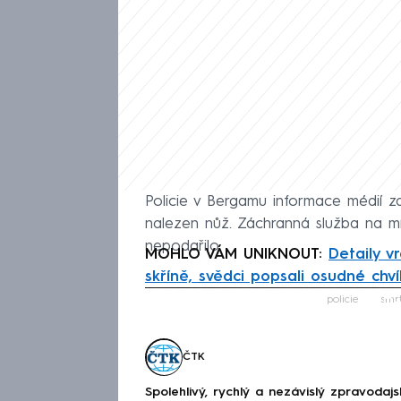
Policie v Bergamu informace médií za
nalezen nůž. Záchranná služba na mís
nepodařilo.
MOHLO VÁM UNIKNOUT:
Detaily v
skříně, svědci popsali osudné chví
Fa
policie
smr
ČTK
Spolehlivý, rychlý a nezávislý zpravodajs