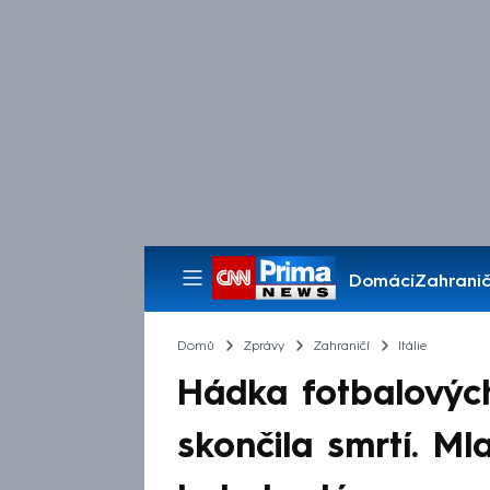
Domácí
Zahranič
Pořady
Domů
Zprávy
Zahraničí
Itálie
Hádka fotbalovýc
skončila smrtí. M