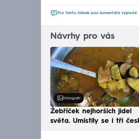
Pro tento článek jsou komentáře vypnuté
Návrhy pro vás
5
fotografií
Žebříček nejhorších jídel
světa. Umístily se i tři čes
pokrmy, vévodí skandináv