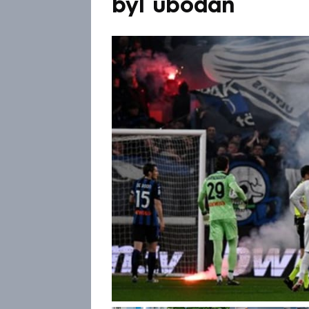
byl ubodán