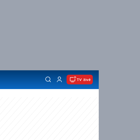
TV živě