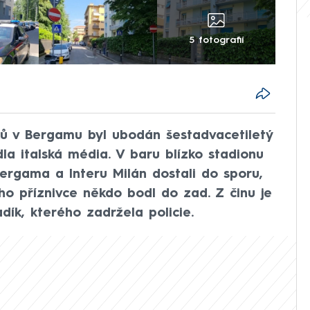
5 fotografií
ů v Bergamu byl ubodán šestadvacetiletý
dla italská média. V baru blízko stadionu
Bergama a Interu Milán dostali do sporu,
ího příznivce někdo bodl do zad. Z činu je
dík, kterého zadržela policie.