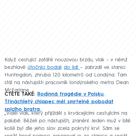
Když cestující zatáhli nouzovou brzdu, vlak – v němž
bezhlavě
útočníci bodali
do lidí
– zabrzdil ve stanici
Huntingdon, zhruba 120 kilometrů od Londýna. Tam
stál na nástupišti pracovník londýnského metra Dean
McFarlane.
ČTĚTE TAKÉ:
Rodinná tragédie v Polsku.
Třináctiletý chlapec měl smrtelně pobodat
spícího bratra.
„Viděl vlak, který přijížděl s krvácejícími cestujícími na
palubě. Běželi po nástupišti, zranění. Jeden muž v bílé
košili byl dle jeho slov zcela pokrytý krví. Sám se