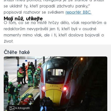
snažil hned pomoci, navigoval je ze stanice a snažil
se uklidnit ty, kteří propadli záchvatu paniky,“
popisoval rozhovor se svědkem
reportér BBC.
Mají nůž, utíkejte
O tom, co se na místě hrůzy dělo, však reportérům a
redaktorům nevyprávěli jen ti, kteří byli v osudné
momenty mimo vlak, ale i ti, kteří doslova bojovali o
život.
Čtěte také
14
fotografií