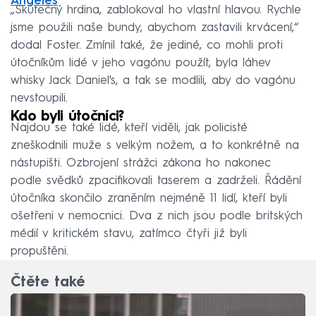
Angeles
„Skutečný hrdina, zablokoval ho vlastní hlavou. Rychle
jsme použili naše bundy, abychom zastavili krvácení,“
dodal Foster. Zmínil také, že jediné, co mohli proti
útočníkům lidé v jeho vagónu použít, byla láhev
whisky Jack Daniel's, a tak se modlili, aby do vagónu
nevstoupili.
Kdo byli útočníci?
Najdou se také lidé, kteří viděli, jak policisté
zneškodnili muže s velkým nožem, a to konkrétně na
nástupišti. Ozbrojení strážci zákona ho nakonec
podle svědků zpacifikovali taserem a zadrželi. Řádění
útočníka skončilo zraněním nejméně 11 lidí, kteří byli
ošetřeni v nemocnici. Dva z nich jsou podle britských
médií v kritickém stavu, zatímco čtyři již byli
propuštěni.
Čtěte také