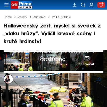
Domů
Zprávy
Zahraničí
Velká Británie
Halloweenský žert, myslel si svědek z
„vlaku hrůzy“. Vylíčil krvavé scény i
kruté hrdinství
Žádná položka z playlistu není
dostupná.
7 fotografií
Monika Kabourková
Akt. 2. lis 2025, 16:39
• 2. lis 2025, 09:52
Krev byla naprosto všude, lidé po sobě v
panice šlapali, schovávali se na záchodech