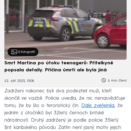
12
fotografií
Smrt Martina po útoku teenagerů: Přítelkyně
popsala detaily. Příčina úmrtí ale byla jiná
6 min čtení
22. zář 2025, 13:08
Zadrženi nakonec byli dva podezřelí muži, kteří
skončili ve vazbě. Policie uvedla, že nic nenasvědčuje
tomu, že by šlo o teroristický čin.
Dále zveřejnila
, že
jedním z útočníků byl 32letý černoch britské
národnosti. Druhý zadržený je podle policie 35letý
Brit karibského původu. Zatím není jasný motiv jejich