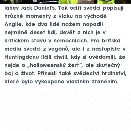
a jedinou jejich zbraní proti útočníkům byla
láhev Jack Daniel's. Tak očití svědci popisují
hrůzné momenty z vlaku na východě
Anglie, kde dva lidé nožem napadli
nejméně deset lidí, devět z nich je v
kritickém stavu v nemocnicích. Pro britská
média svědci z vagónů, ale i z nástupiště v
Huntingdonu líčili chvíli, kdy si uvědomili, že
nejde o „halloweenský žert“, ale skutečný
boj o život. Přinesli také svědectví hrdinství,
které bylo vykoupeno vlastním zraněním.