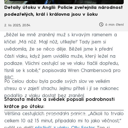
Detaily útoku v Anglii: Policie zveřejnila národnost
podezřelých, král i královna jsou v šoku
6 min čtení
2. lis 2025, 20:34
„Běžel ke mně zraněný muž s krvavým ramenem a
křičel: ‚Má nůž. Mají nůž, utíkejte!‘ Tady jsem si
uvědomila, že se něco děje. Běželi jsme k přední
části vlaku, když jsem uviděla muže, který ležel na
podlaze. Všichni cestující se ve vlaku tlačili dopředu,
tísnili se k sobě,“ popisovala Wren Chambersová pro
BBC.
Po celou dobu byla podle svých slov ve velkém
stresu a v zajetí strachu. Jejímu příteli i jí se nakonec
podařilo z vlaku dostat bez zranění.
Starosta města a svědek popsali podrobnosti
krátce po útoku:
Většina cestujících propadala panice. „Ačkoli to trvalo
Failed to fetch
celkem 10 až 15 minut, připadalo mi to jako věčnost,“