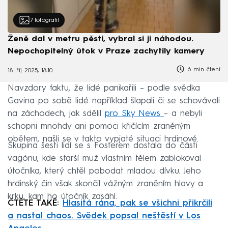
7
fotografií
Ženě dal v metru pěstí, vybral si ji náhodou.
Nepochopitelný útok v Praze zachytily kamery
6 min čtení
18. říj 2025, 18:10
Navzdory faktu, že lidé panikařili – podle svědka
Gavina po sobě lidé například šlapali či se schovávali
na záchodech, jak sdělil
pro Sky News
– a nebyli
schopni mnohdy ani pomoci křičícím zraněným
obětem, našli se v takto vypjaté situaci hrdinové.
Skupina šesti lidí se s Fosterem dostala do části
vagónu, kde starší muž vlastním tělem zablokoval
útočníka, který chtěl pobodat mladou dívku. Jeho
hrdinský čin však skončil vážným zraněním hlavy a
krku, kam ho útočník zasáhl.
ČTĚTE TAKÉ:
Hlasitá rána, pak se všichni přikrčili
a nastal chaos. Svědek popsal neštěstí v Los