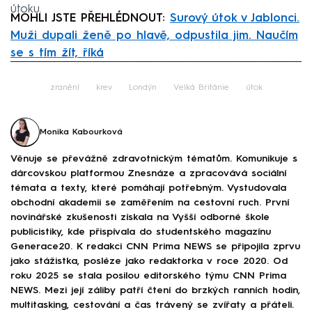
útoku.
MOHLI JSTE PŘEHLÉDNOUT:
Surový útok v Jablonci.
Muži dupali ženě po hlavě, odpustila jim. Naučím
se s tím žít, říká
Failed to fetch
zranění
krev
Londýn
Velká Británie
útok
Monika Kabourková
Věnuje se převážně zdravotnickým tématům. Komunikuje s
dárcovskou platformou Znesnáze a zpracovává sociální
témata a texty, které pomáhají potřebným. Vystudovala
obchodní akademii se zaměřením na cestovní ruch. První
novinářské zkušenosti získala na Vyšší odborné škole
publicistiky, kde přispívala do studentského magazínu
Generace20. K redakci CNN Prima NEWS se připojila zprvu
jako stážistka, posléze jako redaktorka v roce 2020. Od
roku 2025 se stala posilou editorského týmu CNN Prima
NEWS. Mezi její záliby patří čtení do brzkých ranních hodin,
multitasking, cestování a čas trávený se zvířaty a přáteli.