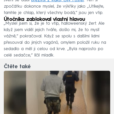
svěřil se další
přeživší z vlaku, Olly Foster
. Ten si
zpočátku dokonce myslel, že výkřiky jako „Utíkejte,
tamhle je chlap, který všechny bodá,“ jsou jen vtip.
Útočníka zablokoval vlastní hlavou
„Myslel jsem si, že je to vtip, halloweenský žert. Ale
když jsem viděl jejich tváře, došlo mi, že to myslí
vážně,“ pokračoval. Když se spolu s dalšími lidmi
přesouval do jiných vagónů, omylem položil ruku na
sedadlo a měl ji celou od krve. „Byla naprosto po
celé sedačce,“ líčil mladík.
Čtěte také