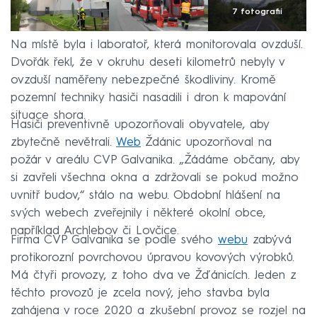
7 fotografií
Na místě byla i laboratoř, která monitorovala ovzduší.
Dvořák řekl, že v okruhu deseti kilometrů nebyly v
ovzduší naměřeny nebezpečné škodliviny. Kromě
pozemní techniky hasiči nasadili i dron k mapování
situace shora.
Hasiči preventivně upozorňovali obyvatele, aby
zbytečně nevětrali.
Web
Ždánic upozorňoval na
požár v areálu CVP Galvanika. „Žádáme občany, aby
si zavřeli všechna okna a zdržovali se pokud možno
uvnitř budov,“ stálo na webu. Obdobní hlášení na
svých webech zveřejnily i některé okolní obce,
například Archlebov či Lovčice.
Firma CVP Galvanika se podle svého
webu
zabývá
protikorozní povrchovou úpravou kovových výrobků.
Má čtyři provozy, z toho dva ve Žďánicích. Jeden z
těchto provozů je zcela nový, jeho stavba byla
zahájena v roce 2020 a zkušební provoz se rozjel na