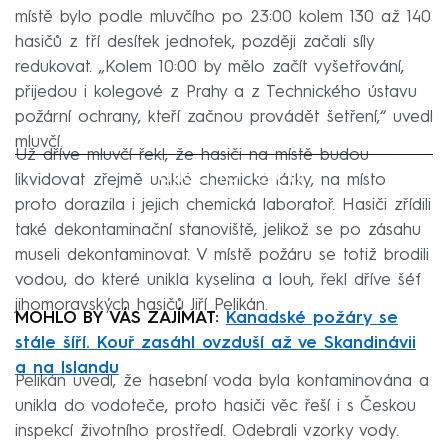
místě bylo podle mluvčího po 23:00 kolem 130 až 140
hasičů z tří desítek jednotek, později začali síly
redukovat. „Kolem 10:00 by mělo začít vyšetřování,
přijedou i kolegové z Prahy a z Technického ústavu
požární ochrany, kteří začnou provádět šetření,“ uvedl
mluvčí.
Už dříve mluvčí řekl, že hasiči na místě budou
Failed to fetch
likvidovat zřejmě uniklé chemické látky, na místo
proto dorazila i jejich chemická laboratoř. Hasiči zřídili
také dekontaminační stanoviště, jelikož se po zásahu
museli dekontaminovat. V místě požáru se totiž brodili
vodou, do které unikla kyselina a louh, řekl dříve šéf
jihomoravských hasičů Jiří Pelikán.
MOHLO BY VÁS ZAJÍMAT:
Kanadské požáry se
stále šíří. Kouř zasáhl ovzduší až ve Skandinávii
a na Islandu
Pelikán uvedl, že hasební voda byla kontaminována a
unikla do vodoteče, proto hasiči věc řeší i s Českou
inspekcí životního prostředí. Odebrali vzorky vody.