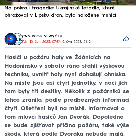
Na pokraji tragédie: Ukrajinské letadlo, které
P
ohrožoval v Lipsku dron, bylo naložené municí
e
CNN Prima NEWS
,
ČTK
Akt. 10. čvn 2023, 07:34
• 9. čvn 2023, 21:12
Hasiči u požáru haly ve Ždánicích na
Hodonínsku v sobotu ráno stáhli výškovou
techniku, uvnitř haly nyní dohašují ohniska.
Na místě jsou asi čtyři jednotky, v noci jich
tam byly tři desítky. Několik z požárníků se
lehce zranilo, podle předběžných informací
čtyři. Ošetřeni byli na místě. Informoval o
tom mluvčí hasičů Jan Dvořák. Dopoledne
se bude zjišťovat příčina požáru, také výše
škody, která podle Dvořáka nebude malá.