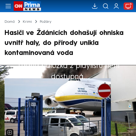
Domů
Krimi
Požáry
Hasiči ve Ždánicích dohašují ohniska
uvnitř haly, do přírody unikla
kontaminovaná voda
Žádná položka z playlistu není
Výběr redakce
dostupná.