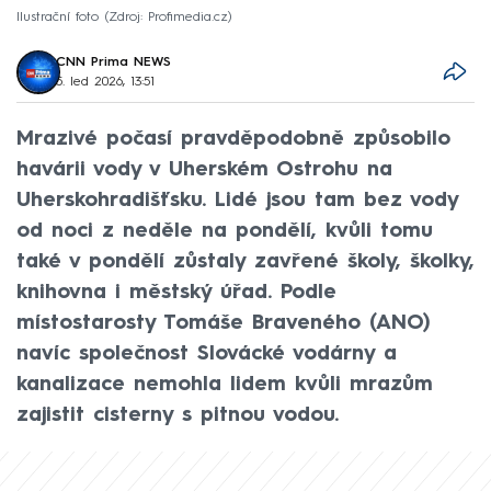
Ilustrační foto
Zdroj: Profimedia.cz
CNN Prima NEWS
5. led 2026, 13:51
Mrazivé počasí pravděpodobně způsobilo
havárii vody v Uherském Ostrohu na
Uherskohradišťsku. Lidé jsou tam bez vody
od noci z neděle na pondělí, kvůli tomu
také v pondělí zůstaly zavřené školy, školky,
knihovna i městský úřad. Podle
místostarosty Tomáše Braveného (ANO)
navíc společnost Slovácké vodárny a
kanalizace nemohla lidem kvůli mrazům
zajistit cisterny s pitnou vodou.