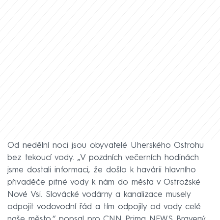
Od nedělní noci jsou obyvatelé Uherského Ostrohu
bez tekoucí vody. „V pozdních večerních hodinách
jsme dostali informaci, že došlo k havárii hlavního
přivaděče pitné vody k nám do města v Ostrožské
Nové Vsi. Slovácké vodárny a kanalizace musely
odpojit vodovodní řád a tím odpojily od vody celé
naše město,“ popsal pro CNN Prima NEWS Bravený.