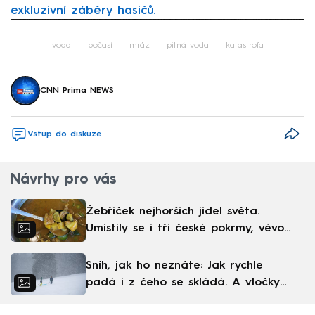
exkluzivní záběry hasičů.
Failed to fetch
voda
počasí
mráz
pitná voda
katastrofa
CNN Prima NEWS
Vstup do diskuze
Návrhy pro vás
Žebříček nejhorších jídel světa.
Umístily se i tři české pokrmy, vévodí
skandinávská kuchyně
Sníh, jak ho neznáte: Jak rychle
padá i z čeho se skládá. A vločky
nejsou bílé