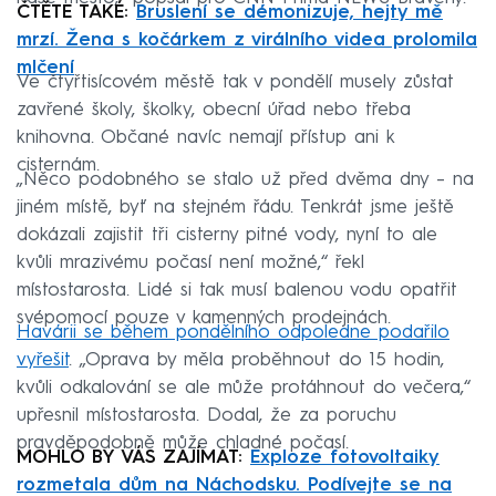
ČTĚTE TAKÉ:
Bruslení se démonizuje, hejty mě
mrzí. Žena s kočárkem z virálního videa prolomila
mlčení
Ve čtyřtisícovém městě tak v pondělí musely zůstat
zavřené školy, školky, obecní úřad nebo třeba
knihovna. Občané navíc nemají přístup ani k
cisternám.
„Něco podobného se stalo už před dvěma dny – na
jiném místě, byť na stejném řádu. Tenkrát jsme ještě
dokázali zajistit tři cisterny pitné vody, nyní to ale
kvůli mrazivému počasí není možné,“ řekl
místostarosta. Lidé si tak musí balenou vodu opatřit
svépomocí pouze v kamenných prodejnách.
Havárii se během pondělního odpoledne podařilo
vyřešit
. „Oprava by měla proběhnout do 15 hodin,
kvůli odkalování se ale může protáhnout do večera,“
upřesnil místostarosta. Dodal, že za poruchu
pravděpodobně může chladné počasí.
MOHLO BY VÁS ZAJÍMAT:
Exploze fotovoltaiky
rozmetala dům na Náchodsku. Podívejte se na