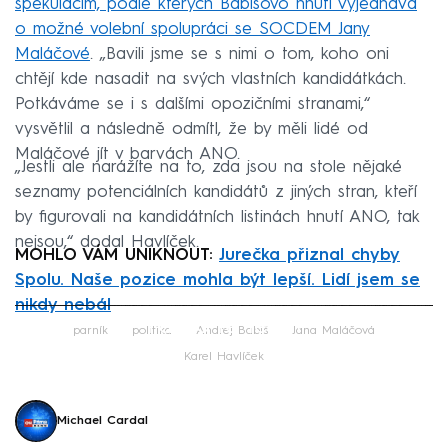
spekulacím, podle kterých Babišovo hnutí vyjednává
o možné volební spolupráci se SOCDEM Jany
Maláčové
. „Bavili jsme se s nimi o tom, koho oni
chtějí kde nasadit na svých vlastních kandidátkách.
Potkáváme se i s dalšími opozičními stranami,“
vysvětlil a následně odmítl, že by měli lidé od
Maláčové jít v barvách ANO.
„Jestli ale narážíte na to, zda jsou na stole nějaké
seznamy potenciálních kandidátů z jiných stran, kteří
by figurovali na kandidátních listinách hnutí ANO, tak
nejsou,“ dodal Havlíček.
MOHLO VÁM UNIKNOUT:
Jurečka přiznal chyby
Spolu. Naše pozice mohla být lepší. Lidí jsem se
nikdy nebál
Failed to fetch
parník
politika
Andrej Babiš
Jana Maláčová
Karel Havlíček
Michael Cardal