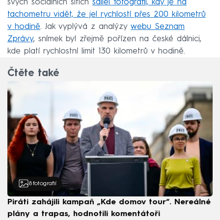
svých sociálních sítích
sdílel fotografii, kdy je na
tachometru vidět, že jel rychlostí přes 200 kilometrů
v hodině
. Jak vyplývá z analýzy
webu Seznam
Zprávy
, snímek byl zřejmě pořízen na české dálnici,
kde platí rychlostní limit 130 kilometrů v hodině.
Čtěte také
8
fotografií
Piráti zahájili kampaň „Kde domov tour“. Nereálné
plány a trapas, hodnotili komentátoři