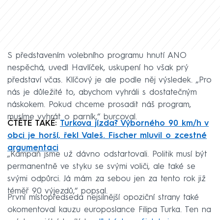
S představením volebního programu hnutí ANO
nespěchá, uvedl Havlíček, uskupení ho však prý
představí včas. Klíčový je ale podle něj výsledek. „Pro
nás je důležité to, abychom vyhráli s dostatečným
náskokem. Pokud chceme prosadit náš program,
musíme vyhrát o parník,“ burcoval.
ČTĚTE TAKÉ:
Turkova jízda? Výborného 90 km/h v
obci je horší, řekl Valeš. Fischer mluvil o zcestné
argumentaci
„Kampaň jsme už dávno odstartovali. Politik musí být
permanentně ve styku se svými voliči, ale také se
svými odpůrci. Já mám za sebou jen za tento rok již
téměř 90 výjezdů,“ popsal.
První místopředseda nejsilnější opoziční strany také
okomentoval kauzu europoslance Filipa Turka. Ten na