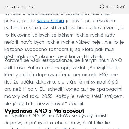
6 min čtení
23. dub 2025, 17:36
Bývalému automobilovému závodníkovi tak hrozí
pokuta, podle
webu Cebia
je navíc při překročení
rychlosti o více než 50 km/h ve hře i zákaz řízení. „Je
to klukovina. Já bych se během takhle rychlé jízdy
nefotil, navíc bych takhle rychle vůbec nejel. Ale to je
každého svobodné rozhodnutí, za které pak musí
nést následky,“ okomentoval kauzu Havlíček.
Zároveň se však europoslance, se kterým hnutí ANO
sdílí frakci Patrioti pro Evropu, zastal. „Kritizují ho ti,
kteří v oblasti dopravy ničemu nepomohli. Můžeme
říci, že udělal klukovinu, ale stále je mi sympatičtější
on, než ti co v EU schválili konec aut se spalovacími
motory od roku 2035. Každý je svého štěstí strůjcem,
ale já bych to nezveličoval,“ doplnil.
Vyjednává ANO s Maláčovou?
Ve vysílání CNN Prima NEWS se bývalý ministr
dopravy a průmyslu a obchodu vyjádřil také ke