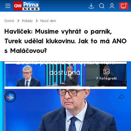
Domů
Pořady
Nový den
Havlíček: Musíme vyhrát o parník,
Turek udělal klukovinu. Jak to má ANO
s Maláčovou?
Žádná položka z playlistu není
dostupná.
7 fotografií
Michael Cardal
24. dub 2025, 15:35
Pokud chceme prosadit náš program,
musíme volby vyhrát o parník, řekl v