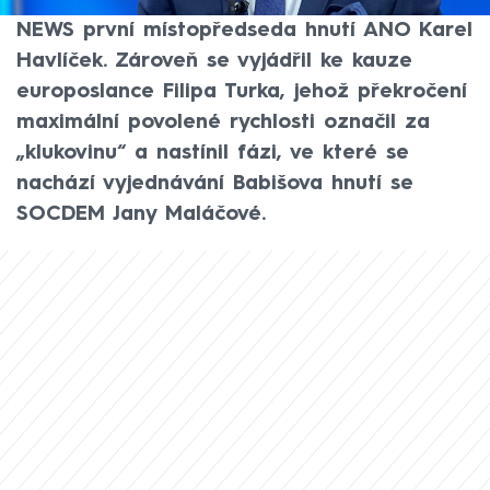
pořadu Nový den ve vysílání CNN Prima
NEWS první místopředseda hnutí ANO Karel
Havlíček. Zároveň se vyjádřil ke kauze
europoslance Filipa Turka, jehož překročení
maximální povolené rychlosti označil za
„klukovinu“ a nastínil fázi, ve které se
nachází vyjednávání Babišova hnutí se
SOCDEM Jany Maláčové.