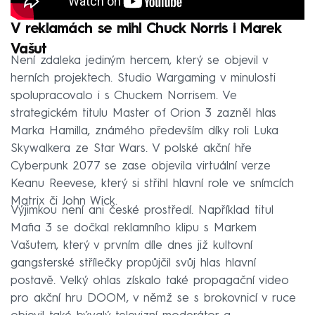
V reklamách se mihl Chuck Norris i Marek
Vašut
Není zdaleka jediným hercem, který se objevil v
herních projektech. Studio Wargaming v minulosti
spolupracovalo i s Chuckem Norrisem. Ve
strategickém titulu Master of Orion 3 zazněl hlas
Marka Hamilla, známého především díky roli Luka
Skywalkera ze Star Wars. V polské akční hře
Cyberpunk 2077 se zase objevila virtuální verze
Keanu Reevese, který si střihl hlavní role ve snímcích
Matrix či John Wick.
Výjimkou není ani české prostředí. Například titul
Mafia 3 se dočkal reklamního klipu s Markem
Vašutem, který v prvním díle dnes již kultovní
gangsterské střílečky propůjčil svůj hlas hlavní
postavě. Velký ohlas získalo také propagační video
pro akční hru DOOM, v němž se s brokovnicí v ruce