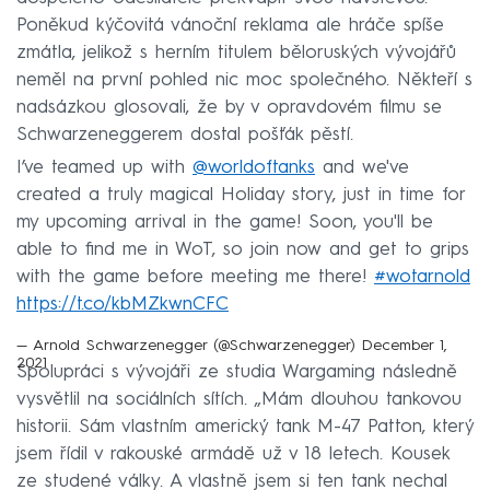
Poněkud kýčovitá vánoční reklama ale hráče spíše
zmátla, jelikož s herním titulem běloruských vývojářů
neměl na první pohled nic moc společného. Někteří s
nadsázkou glosovali, že by v opravdovém filmu se
Schwarzeneggerem dostal pošťák pěstí.
I’ve teamed up with
@worldoftanks
and we've
created a truly magical Holiday story, just in time for
my upcoming arrival in the game! Soon, you'll be
able to find me in WoT, so join now and get to grips
with the game before meeting me there!
#wotarnold
https://t.co/kbMZkwnCFC
— Arnold Schwarzenegger (@Schwarzenegger)
December 1,
2021
Spolupráci s vývojáři ze studia Wargaming následně
vysvětlil na sociálních sítích. „Mám dlouhou tankovou
historii. Sám vlastním americký tank M-47 Patton, který
jsem řídil v rakouské armádě už v 18 letech. Kousek
ze studené války. A vlastně jsem si ten tank nechal