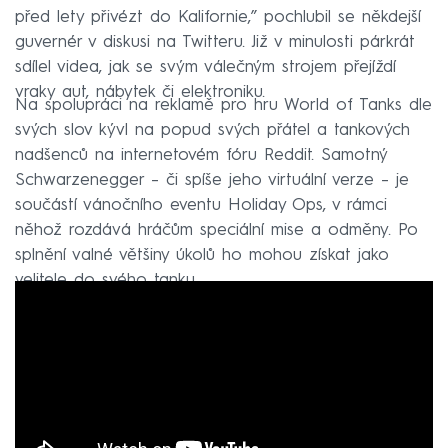
před lety přivézt do Kalifornie,” pochlubil se někdejší
guvernér v diskusi na Twitteru. Již v minulosti párkrát
sdílel videa, jak se svým válečným strojem přejíždí
vraky aut, nábytek či elektroniku.
Na spolupráci na reklamě pro hru World of Tanks dle
svých slov kývl na popud svých přátel a tankových
nadšenců na internetovém fóru Reddit. Samotný
Schwarzenegger – či spíše jeho virtuální verze – je
součástí vánočního eventu Holiday Ops, v rámci
něhož rozdává hráčům speciální mise a odměny. Po
splnění valné většiny úkolů ho mohou získat jako
velitele do svého tanku.