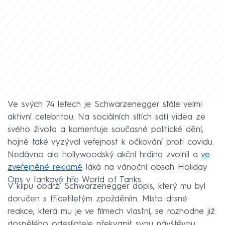
Ve svých 74 letech je Schwarzenegger stále velmi
aktivní celebritou. Na sociálních sítích sdílí videa ze
svého života a komentuje současné politické dění,
hojně také vyzýval veřejnost k očkování proti covidu.
Nedávno ale hollywoodský akční hrdina zvolnil a
ve
zveřejněné reklamě
láká na vánoční obsah Holiday
Ops v tankové hře World of Tanks.
V klipu obdrží Schwarzenegger dopis, který mu byl
doručen s třicetiletým zpožděním. Místo drsné
reakce, která mu je ve filmech vlastní, se rozhodne již
dospělého odesílatele překvapit svou návštěvou.