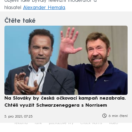
objevil také bývalý televizní moderátor a
hlasatel
Alexander Hemala
.
Čtěte také
Na Slováky by česká očkovací kampaň nezabrala.
Chtěli využít Schwarzeneggera s Norrisem
6 min čtení
5. pro 2021, 07:25
reklama
tank
počítačové hry
Chuck Norris
video