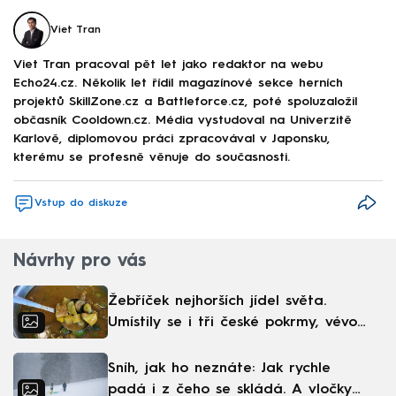
Viet Tran
Viet Tran pracoval pět let jako redaktor na webu
Echo24.cz. Několik let řídil magazínové sekce herních
projektů SkillZone.cz a Battleforce.cz, poté spoluzaložil
občasník Cooldown.cz. Média vystudoval na Univerzitě
Karlově, diplomovou práci zpracovával v Japonsku,
kterému se profesně věnuje do současnosti.
Vstup do diskuze
Návrhy pro vás
Žebříček nejhorších jídel světa.
Umístily se i tři české pokrmy, vévodí
skandinávská kuchyně
Sníh, jak ho neznáte: Jak rychle
padá i z čeho se skládá. A vločky