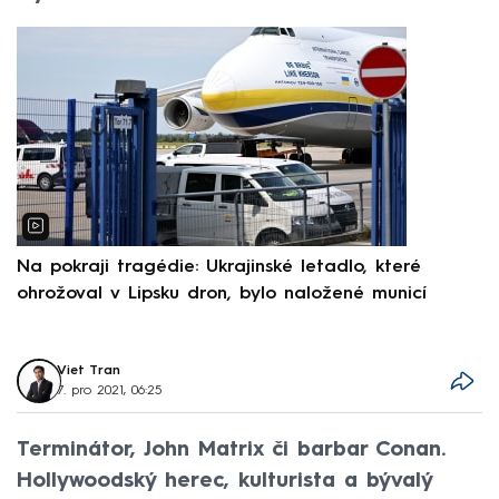
Na pokraji tragédie: Ukrajinské letadlo, které
P
ohrožoval v Lipsku dron, bylo naložené municí
e
Viet Tran
7. pro 2021, 06:25
Terminátor, John Matrix či barbar Conan.
Hollywoodský herec, kulturista a bývalý