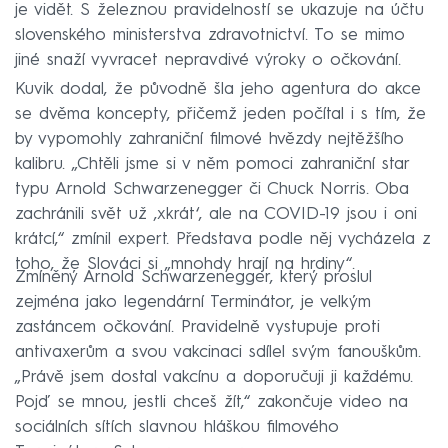
je vidět. S železnou pravidelností se ukazuje na účtu
slovenského ministerstva zdravotnictví. To se mimo
jiné snaží vyvracet nepravdivé výroky o očkování.
Kuvik dodal, že původně šla jeho agentura do akce
se dvěma koncepty, přičemž jeden počítal i s tím, že
by vypomohly zahraniční filmové hvězdy nejtěžšího
kalibru. „Chtěli jsme si v něm pomoci zahraniční star
typu Arnold Schwarzenegger či Chuck Norris. Oba
zachránili svět už ‚xkrát‘, ale na COVID-19 jsou i oni
krátcí,“ zmínil expert. Představa podle něj vycházela z
toho, že Slováci si „mnohdy hrají na hrdiny“.
Zmíněný Arnold Schwarzenegger, který proslul
zejména jako legendární Terminátor, je velkým
zastáncem očkování. Pravidelně vystupuje proti
antivaxerům a svou vakcinaci sdílel svým fanouškům.
„Právě jsem dostal vakcínu a doporučuji ji každému.
Pojď se mnou, jestli chceš žít,“ zakončuje video na
sociálních sítích slavnou hláškou filmového