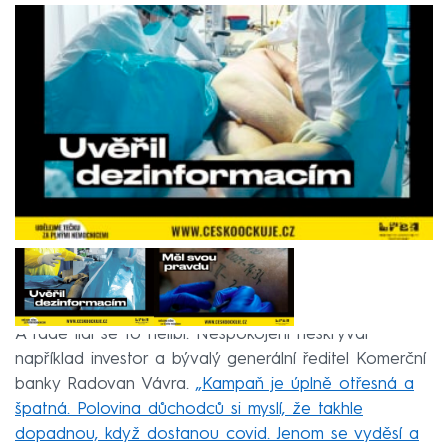
A řadě lidí se to nelíbí. Nespokojení neskrýval
například investor a bývalý generální ředitel Komerční
banky Radovan Vávra.
„Kampaň je úplně otřesná a
špatná. Polovina důchodců si myslí, že takhle
dopadnou, když dostanou covid. Jenom se vyděsí a