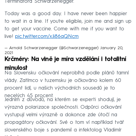
Terminátora Schwarzenegger.
Today was a good day. I have never been happier
to wait in a line. If you’re eligible, join me and sign up
to get your vaccine. Come with me if you want to
live!
pic.twitter.com/xJi86qQNcm
— Arnold Schwarzenegger (@Schwarzenegger)
January 20,
2021
Krčméry: Na vině je míra vzdělání i totalitní
minulost
Na Slovensku očkování neprobíhá podle plánů tamní
vlády. Zatímco v tuzemsku je očkováno kolem 60
procent lidí, u našich východních sousedů je to
necelých 45 procent.
Jedním z důvodů, na kterém se experti shodují, je
výrazná polarizace společnosti. Odpůrci očkování
vystupují velmi výrazně a dokonce zde útočí na
propagátory očkování. Své o tom ví například tvář
slovenského boje s pandemií a infektolog Vladimír