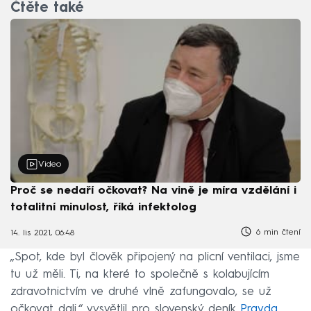
Čtěte také
Video
Proč se nedaří očkovat? Na vině je míra vzdělání i
totalitní minulost, říká infektolog
6 min čtení
14. lis 2021, 06:48
„Spot, kde byl člověk připojený na plicní ventilaci, jsme
tu už měli. Ti, na které to společně s kolabujícím
zdravotnictvím ve druhé vlně zafungovalo, se už
očkovat dali,“ vysvětlil pro slovenský deník
Pravda