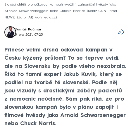
Slováci chtěli pro očkovací kampaň využít i zahraniční hvězdy jako
Arnolda Schwarzeneggera nebo Chucka Norrise. (Koláž CNN Prima
NEWS)
Zdroj: AP, Profimedia.cz
Tomáš Kačmár
5. pro 2021, 07:25
Přinese velmi drsná očkovací kampaň v
Česku kýžený průlom? To se teprve uvidí,
ale na Slovensku by podle všeho nezabrala.
Říká to tamní expert Jakub Kuvik, který se
podílel na tvorbě té slovenské. Podle něj
jsou vizuály s drastickými záběry pacientů
z nemocnic neúčinné. Sám pak říká, že pro
slovenskou kampaň bylo v plánu zapojit i
filmové hvězdy jako Arnold Schwarzenegger
nebo Chuck Norris.