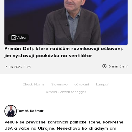
Video
Primář: Děti, které rodičům rozmlouvají očkování,
jim vystavují poukázku na ventilátor
6 min čtení
15. lis 2021, 21:29
Chuck Norris
Slovensko
očkování
kampaň
Arnold Schwarzenegger
Tomáš Kačmár
Věnuje se převážně zahraniční politické scéně, konkrétně
USA a válce na Ukrajině. Nenechává ho chladným ani