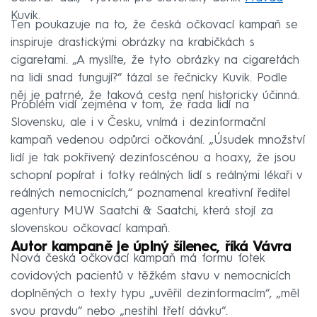
Kuvik.
Ten poukazuje na to, že česká očkovací kampaň se
inspiruje drastickými obrázky na krabičkách s
cigaretami. „A myslíte, že tyto obrázky na cigaretách
na lidi snad fungují?“ tázal se řečnicky Kuvik. Podle
něj je patrné, že taková cesta není historicky účinná.
Problém vidí zejména v tom, že řada lidí na
Slovensku, ale i v Česku, vnímá i dezinformační
kampaň vedenou odpůrci očkování. „Úsudek množství
lidí je tak pokřivený dezinfoscénou a hoaxy, že jsou
schopní popírat i fotky reálných lidí s reálnými lékaři v
reálných nemocnicích,“ poznamenal kreativní ředitel
agentury MUW Saatchi & Saatchi, která stojí za
slovenskou očkovací kampaň.
Autor kampaně je úplný šílenec, říká Vávra
Nová česká očkovací kampaň má formu fotek
covidových pacientů v těžkém stavu v nemocnicích
doplněných o texty typu „uvěřil dezinformacím“, „měl
svou pravdu“ nebo „nestihl třetí dávku“.