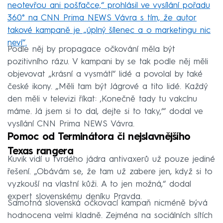
neotevřou ani pošťačce,“ prohlásil ve vysílání pořadu
360­° na CNN Prima NEWS Vávra s tím, že autor
takové kampaně je „úplný šílenec a o marketingu nic
neví“.
Podle něj by propagace očkování měla být
pozitivního rázu. V kampani by se tak podle něj měli
objevovat „krásní a vysmátí“ lidé a povolal by také
české ikony. „Měli tam být Jágrové a tito lidé. Každý
den měli v televizi říkat: ‚Konečně tady tu vakcínu
máme. Já jsem si to dal, dejte si to taky,‘“ dodal ve
vysílání CNN Prima NEWS Vávra.
Pomoc od Terminátora či nejslavnějšího
Texas rangera
Kuvik vidí u tvrdého jádra antivaxerů už pouze jediné
řešení. „Obávám se, že tam už zabere jen, když si to
vyzkouší na vlastní kůži. A to jen možná,“ dodal
expert slovenskému deníku Pravda.
Samotná slovenská očkovací kampaň nicméně bývá
hodnocena velmi kladně. Zejména na sociálních sítích