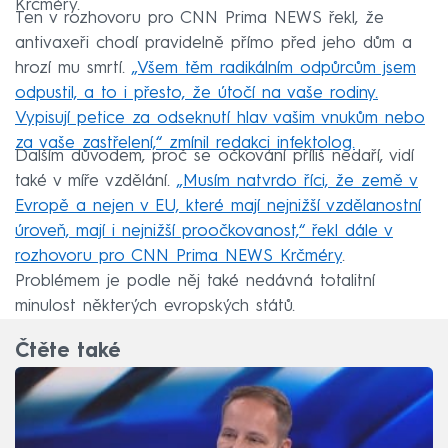
Krčméry.
Ten v rozhovoru pro CNN Prima NEWS řekl, že
antivaxeři chodí pravidelně přímo před jeho dům a
hrozí mu smrtí.
„Všem těm radikálním odpůrcům jsem
odpustil, a to i přesto, že útočí na vaše rodiny.
Vypisují petice za odseknutí hlav vašim vnukům nebo
za vaše zastřelení,“ zmínil redakci infektolog.
Dalším důvodem, proč se očkování příliš nedaří, vidí
také v míře vzdělání.
„Musím natvrdo říci, že země v
Evropě a nejen v EU, které mají nejnižší vzdělanostní
úroveň, mají i nejnižší proočkovanost,“ řekl dále v
rozhovoru pro CNN Prima NEWS Krčméry
.
Problémem je podle něj také nedávná totalitní
minulost některých evropských států.
Čtěte také