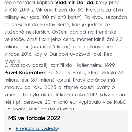
reprezentační kapitán
Vladimír Darida
, který přišel
v létě 2013 z Viktorie Plzeň do SC Freiburg za čtyři
miliony eur (cca 100 milionů korun). Po dvou sezonách
se přesunul do Herthy Berlín, kde je jedním ze
služebně nejstarších. Ovšem doplácí na trenérské
veletoče, čímž trpí i jeho cena, momentálně činí 2,2
milionu eur (55 milionů korun) a je pětinová než
v roce 2016, kdy o Daridovi uvažoval také Real
Madrid.
O dva roky později zamířil do Hoffenheimu 1899
Pavel Kadeřábek
ze Sparty Praha, která získala 3,5
milionu eur (87 milionů korun). Pravý obránce má
smlouvu do roku 2025 a zřejmě opustil úvahy o
změně. Ta byla aktuální kolem roku 2019, když se na
něj i při cenovce 20 milionů eur vyptávalo více klubů,
i z Anglie. Nyní by stál čtvrtinu.
MS ve fotbale 2022
Program a výsledky