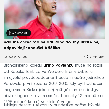
7
fotografií
Kdo mě chce? ptá se dál Ronaldo. My určitě ne,
odpovídají fanoušci Atlétika
6 min čtení
28. čvc 2022, 18:01
Brankářského kolegu
Jiřího Pavlenku
může na rozdíl
od Koubka těšit, že ve Werderu Brémy byl, je a
s největší pravděpodobností bude i nadále jedničkou.
Po skvělé první sezoně 2017–2018, kdy byl hodnocen
magazínem Kicker jako nejlepší gólman bundesligy,
přišla stagnace a z maximální hodnoty 12 milionů eur
(295 milionů korun) se stala čtvrtina.
Jubilejní desátou sezonu v bundeslize načne bývalý