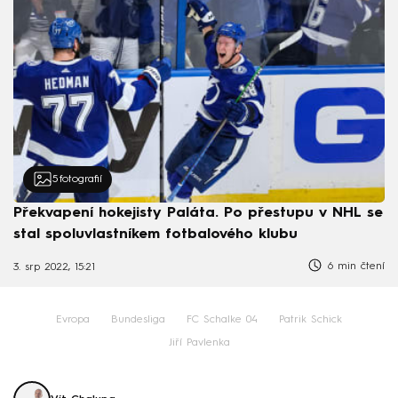
5
fotografií
Překvapení hokejisty Paláta. Po přestupu v NHL se
stal spoluvlastníkem fotbalového klubu
6 min čtení
3. srp 2022, 15:21
Evropa
Bundesliga
FC Schalke 04
Patrik Schick
Jiří Pavlenka