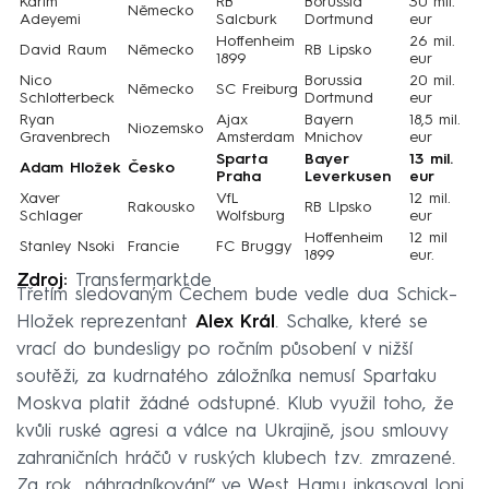
Karim
RB
Borussia
30 mil.
Německo
Adeyemi
Salcburk
Dortmund
eur
Hoffenheim
26 mil.
David Raum
Německo
RB Lipsko
1899
eur
Nico
Borussia
20 mil.
Německo
SC Freiburg
Schlotterbeck
Dortmund
eur
Ryan
Ajax
Bayern
18,5 mil.
Niozemsko
Gravenbrech
Amsterdam
Mnichov
eur
Sparta
Bayer
13 mil.
Adam Hložek
Česko
Praha
Leverkusen
eur
Xaver
VfL
12 mil.
Rakousko
RB LIpsko
Schlager
Wolfsburg
eur
Hoffenheim
12 mil
Stanley Nsoki
Francie
FC Bruggy
1899
eur.
Zdroj:
Transfermarkt.de
Třetím sledovaným Čechem bude vedle dua Schick–
Hložek reprezentant
Alex Král
. Schalke, které se
vrací do bundesligy po ročním působení v nižší
soutěži, za kudrnatého záložníka nemusí Spartaku
Moskva platit žádné odstupné. Klub využil toho, že
kvůli ruské agresi a válce na Ukrajině, jsou smlouvy
zahraničních hráčů v ruských klubech tzv. zmrazené.
Za rok „náhradníkování“ ve West Hamu inkasoval loni