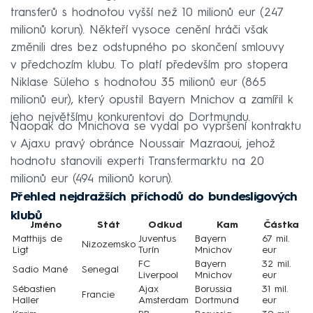
transferů s hodnotou vyšší než 10 milionů eur (247
milionů korun). Někteří vysoce cenění hráči však
změnili dres bez odstupného po skončení smlouvy
v předchozím klubu. To platí především pro stopera
Niklase Süleho s hodnotou 35 milionů eur (865
milionů eur), který opustil Bayern Mnichov a zamířil k
jeho největšímu konkurentovi do Dortmundu.
Naopak do Mnichova se vydal po vypršení kontraktu
v Ajaxu pravý obránce Noussair Mazraoui, jehož
hodnotu stanovili experti Transfermarktu na 20
milionů eur (494 milionů korun).
Přehled nejdražších příchodů do bundesligových
klubů
Jméno
Stát
Odkud
Kam
Částka
Matthijs de
Juventus
Bayern
67 mil.
Nizozemsko
Ligt
Turín
Mnichov
eur
FC
Bayern
32 mil.
Sadio Mané
Senegal
Liverpool
Mnichov
eur
Sébastien
Ajax
Borussia
31 mil.
Francie
Haller
Amsterdam
Dortmund
eur