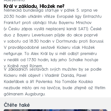
Adeyemiho.
Král v základu, Hložek ne?
Německá bundesliga startuje v pátek 5. srpna ve
20:30 hodin utkáním vítěze Evropské ligy Eintrachtu
Frankfurt proti obhájci titulu Bayernu Mnichov
(v Česku zápas vysílá neplacený kanál SAT1). České
duo z Bayeru Leverkusen půjde do akce poprvé
v sobotu od 18:30 hodin v Dortmundu proti Borussii.
V pravděpodobné sestavě Kickeru však Hložek
nefiguruje. To Alex Král by si měl odbýt premiéru
v neděli od 17:30 hodin, kdy jeho Schalke hostuje
v Kolíně nad Rýnem.
V základních sestavách svých mužstev by se podle
Kickeru měli objevit i Vladimír Darida, Pavel
Kadeřábek a Jiří Pavlenka. Na Tomáše Koubka
nezbude místo ani na lavičce, bude zřejmě až třetím
gólmanem Augsburgu.
Čtěte také