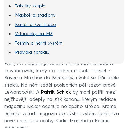
Tabulky skupin
Maskot a stadiony
Baráž a kvalifikace
Vstupenky na MS
Termín a herní systém
Pravidla fotbalu
Poté, co bundesligu opustil polský útočník Robert
Lewandowski, který po lidském rozkolu odešel z
Bayernu Mnichov do Barcelony, uvolnil se trůn krále
střelců. Na něm seděl posledních pět sezon právě
Lewandowski. A
Patrik Schick
by mohl patřit mezi
nejžhavější adepty na zisk kanonu, kterým redakce
magazínu Kicker oceňuje nejlepšího střelce. Kromě
Schicka zařadil magazín do užšího výběru také dva
nově příchozí útočníky Sadia Maného a Karima