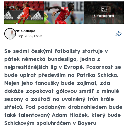
8 fotografií
Vít Chalupa
5. srp 2022, 06:25
Se sedmi českými fotbalisty startuje v
pátek německá bundesliga, jedna z
nejprestižnějších lig v Evropě. Pozornost se
bude upírat především na Patrika Schicka.
Nejen jeho fanoušky bude zajímat, zda
dokáže zopakovat gólovou smršť z minulé
sezony a zaútočí na uvolněný trůn krále
střelců. Pod podobným drobnohledem bude
také talentovaný Adam Hložek, který bude
Schickovým spoluhráčem v Bayeru