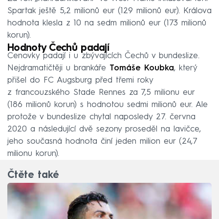
Spartak ještě 5,2 milionů eur (129 milionů eur). Králova
hodnota klesla z 10 na sedm milionů eur (173 milionů
korun).
Hodnoty Čechů padají
Cenovky padají i u zbývajících Čechů v bundeslize.
Nejdramatičtěji u brankáře
Tomáše Koubka
, který
přišel do FC Augsburg před třemi roky
z francouzského Stade Rennes za 7,5 milionu eur
(186 milionů korun) s hodnotou sedmi milionů eur. Ale
protože v bundeslize chytal naposledy 27. června
2020 a následující dvě sezony proseděl na lavičce,
jeho současná hodnota činí jeden milion eur (24,7
milionu korun).
Čtěte také