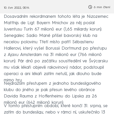
6 min čtení
10. čvn 2022, 00:14
Dosavadním rekordmanem tohoto léta je Nizozemec
Matthijs de Ligt. Bayern Mnichov za něj poslal
Juventusu Turín 67 milionů eur (1,65 miliardy korun).
Senegalec Sadio Mané přišel bavorský klub na
necelou polovinu. Třetí místo patří Sébastienu
Hallerovi, který vyšel Borussii Dortmund po přestupu
z Ajaxu Amsterdam na 31 milionů eur (766 milionů
korun). Pár dnů po začátku soustředění ve Švýcarsku
mu však lékaři objevili rakovinový nádor, podstoupil
operaci a ani lékaři zatím netuší, jak dlouho bude
mimo hru.
Nejdražším přestupem z jednoho bundesligového
klubu do jiného je pak přesun levého obránce
Davida Rauma z Hoffenheimu do Lipska za 26
milionů eur (642 milionů korun).
V tomto přestupním období, které končí 31. srpna, se
zatím do bundesligy, nebo v rámci ní, uskutečnilo 13