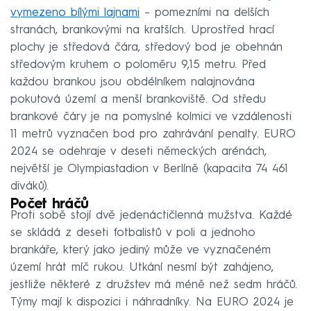
vymezeno bílými lajnami
– pomezními na delších
stranách, brankovými na kratších. Uprostřed hrací
plochy je středová čára, středový bod je obehnán
středovým kruhem o poloměru 9,15 metru. Před
každou brankou jsou obdélníkem nalajnována
pokutová území a menší brankoviště. Od středu
brankové čáry je na pomyslné kolmici ve vzdálenosti
11 metrů vyznačen bod pro zahrávání penalty. EURO
2024 se odehraje v deseti německých arénách,
největší je Olympiastadion v Berlíně (kapacita 74 461
diváků).
Počet hráčů
Proti sobě stojí dvě jedenáctičlenná mužstva. Každé
se skládá z deseti fotbalistů v poli a jednoho
brankáře, který jako jediný může ve vyznačeném
území hrát míč rukou. Utkání nesmí být zahájeno,
jestliže některé z družstev má méně než sedm hráčů.
Týmy mají k dispozici i náhradníky. Na EURO 2024 je