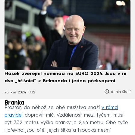
Hašek zveřejnil nominaci na EURO 2024. Jsou v ní
dva „hříšníci“ z Belmonda i jedno překvapení
6 min čtení
28. kvě 2024, 17:12
Branka
Prostor, do něhož se obě mužstva snaží
v rámci
pravidel
dopravit míč. Vzdálenost mezi tyčemi musí
být 7,32 metru, výška branky je 2,44 metru. Obě tyče
i břevno jsou bílé, jejich šířka a hloubka nesmí