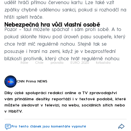
udělit hráči přímou červenou kartu. Lze také vzít
zpátky chybně udělenou sankci, pokud si rozhodčí na
hřišti spletl hráče.
Nebezpečná hra vůči vlastní osobě
Pozor – faul můžete spáchat i sám proti sobě. A to
pokud skloníte hlavu pod úroveň pasu soupeře, který
chce hrát míč regulérně nohou. Stejně tak se
posuzuje i hraní na zemi, když je v bezprostřední
blízkosti protivník, který chce hrát regulérně nohou.
Itálie
Chile
pravidla
EURO 2020
fotbalista
CNN Prima NEWS
Díky úzké spolupráci redakcí online a TV zpravodajství
vám přinášíme desítky reportáží i v textové podobě, které
můžete sledovat v televizi, na webu, sociálních sítích nebo
v HbbTV.
Pro tento článek jsou komentáře vypnuté