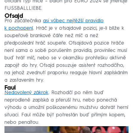
oficiální typ míče – balon pro EURO 2024 se jmenuje
FUSSBALLLIEBE.
Ofsajd
Pro začátečníka
asi vůbec nejtěžší pravidlo
k pochopení
. Hráč je v ofsajdové pozici, je-li blíže k
soupeřově brankové čáře než míč a než
předposlední hráč soupeře. Ofsajdová pozice hráče
není sama o sobě porušením pravidla, provinilec musí
buď hrát míč, nebo se v okamžiku prohřešku aktivně
zapojit do hry. Ofsajd posuzuje asistent rozhodčího,
na jehož zvednutí praporku reaguje hlavní zapískáním
a zastavením hry.
Faul
Nedovolený zákrok
. Rozhodčí po něm buď
neprodleně zapíská a přeruší hru, nebo ponechá
výhodu a umožní poškozenému mužstvu dohrát herní
situaci. Faul může být potrestán buď přímým kopem,
nebo penaltou.