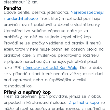
přesáhnout 12 cm.
Penalta
Lidově pentle, desítka, jedenáctka.
Nejnebezpečnější
standardní situace
. Trest, kterým rozhodčí postihuje
provinění uvnitř pokutového území u vlastní branky.
Uprostřed tzv. velkého vápna se nařizuje za
prohřešky, za něž by se jinde kopal přímý kop.
Provádí se ze značky vzdálené od branky 11 metrů,
exekutorovi v něm může bránit jen gólman, stojící na
brankové čáře. S myšlenkou penaltového rozstřelu
v případě nerozhodných turnajových utkání přišel
roku 1970
německý rozhodčí Karl Wald
. Do té doby
se v případě utkání, které nenašlo vítěze, musel duel
buď opakovat, nebo o úspěšnějším z celků
rozhodoval los.
Přímý a nepřímý kop
Trest za provinění proti pravidlům, jemuž se v obou
případech říká standardní situace.
Z přímého kopu
se
může ohrozit soupeřova branka rovnou, z nepřímého