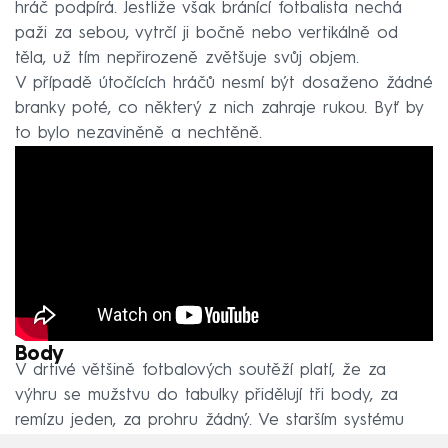
hráč podpírá. Jestliže však bránící fotbalista nechá
paži za sebou, vytrčí ji bočně nebo vertikálně od
těla, už tím nepřirozeně zvětšuje svůj objem.
V případě útočících hráčů nesmí být dosaženo žádné
branky poté, co některý z nich zahraje rukou. Byť by
to bylo nezaviněně a nechtěně.
Body
V drtivé většině fotbalových soutěží platí, že za
výhru se mužstvu do tabulky přidělují tři body, za
remízu jeden, za prohru žádný. Ve starším systému
bral vítěz dva body.