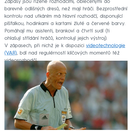
Zápasy jsou řízené rozhodčími, oblečenými do
barevně odlišných dresů, než mají hráči. Bezprostřední
kontrolu nad utkáním má hlavní rozhodčí, disponující
píšťalkou, hodinkami a kartami žluté a červené barvy.
Pomáhají mu asistenti, brankoví a čtvrtí sudí (ti
ohlašují střídání hráčů, kontrolují jejich výstroj).
V zápasech, při nichž je k dispozici
videotechnologie
(VAR)
, bdí nad regulérností klíčových momentů též
videorozhodčí.