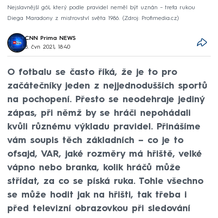
Nejslavnější gól, který podle pravidel neměl být uznán –⁠ trefa rukou
Diega Maradony z mistrovství světa 1986.
Zdroj: Profimedia.cz
CNN Prima NEWS
8. čvn 2021, 18:40
O fotbalu se často říká, že je to pro
začátečníky jeden z nejjednodušších sportů
na pochopení. Přesto se neodehraje jediný
zápas, při němž by se hráči nepohádali
kvůli různému výkladu pravidel. Přinášíme
vám soupis těch základních –⁠ co je to
ofsajd, VAR, jaké rozměry má hřiště, velké
vápno nebo branka, kolik hráčů může
střídat, za co se píská ruka. Tohle všechno
se může hodit jak na hřišti, tak třeba i
před televizní obrazovkou při sledování