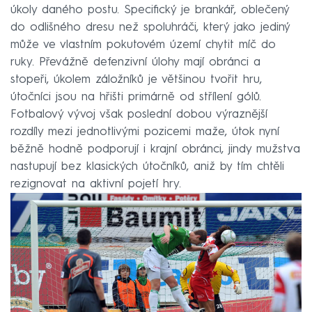
úkoly daného postu. Specifický je brankář, oblečený
do odlišného dresu než spoluhráči, který jako jediný
může ve vlastním pokutovém území chytit míč do
ruky. Převážně defenzivní úlohy mají obránci a
stopeři, úkolem záložníků je většinou tvořit hru,
útočníci jsou na hřišti primárně od střílení gólů.
Fotbalový vývoj však poslední dobou výraznější
rozdíly mezi jednotlivými pozicemi maže, útok nyní
běžně hodně podporují i krajní obránci, jindy mužstva
nastupují bez klasických útočníků, aniž by tím chtěli
rezignovat na aktivní pojetí hry.