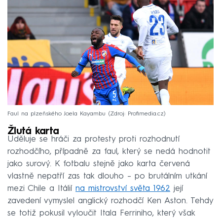
Faul na plzeňského Joela Kayambu
Zdroj: Profimedia.cz
Žlutá karta
Uděluje se hráči za protesty proti rozhodnutí
rozhodčího, případně za faul, který se nedá hodnotit
jako surový. K fotbalu stejně jako karta červená
vlastně nepatří zas tak dlouho – po brutálním utkání
mezi Chile a Itálií
na mistrovství světa 1962
její
zavedení vymyslel anglický rozhodčí Ken Aston. Tehdy
se totiž pokusil vyloučit Itala Ferriniho, který však