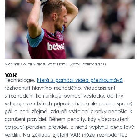
Vladimír Coufal v dresu West Hamu
Zdroj: Profimedia.cz
VAR
Technologie,
která s pomocí videa přezkoumává
rozhodnutí hlavního rozhodčího. Videoasistent
s rozhodčím komunikuje pomocí vysílačky, do hry
vstupuje ve čtyřech případech: Jakmile padne sporný
gól a není zřejmé, zda při vstřelení branky nedošlo k
porušení pravidel. Během penalty, kdy videoasistent
posoudí porušení pravidel, z nichž vyplynul penaltový
verdikt. Na základě zjištění VAR může rozhodčí též