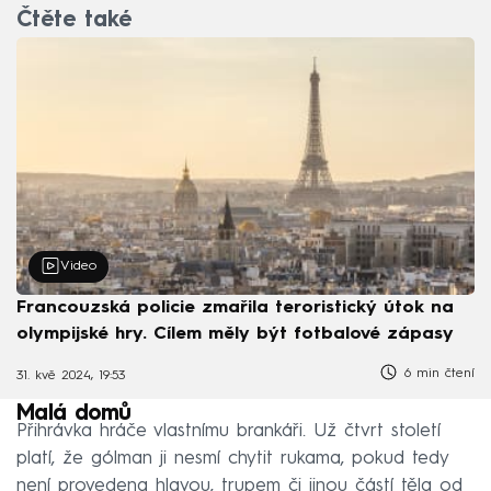
Čtěte také
Video
Francouzská policie zmařila teroristický útok na
olympijské hry. Cílem měly být fotbalové zápasy
6 min čtení
31. kvě 2024, 19:53
Malá domů
Přihrávka hráče vlastnímu brankáři. Už čtvrt století
platí, že gólman ji nesmí chytit rukama, pokud tedy
není provedena hlavou, trupem či jinou částí těla od