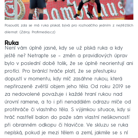
Posoudit, zda se má ruka pískat, bývá pro rozhodčího jedním z nejtěžších
dilemat.
Zdroj: Profimedia.cz
Ruka
Není vám úplně jasné, kdy se už píská ruka a kdy
ještě ne? Netrapte se – změn a pravidlových úprav
bylo v poslední době tolik, že se úplně neorientují ani
profíci. Pro bránící hráče platí, že se přestupku
dopustí v momentu, kdy míč zasáhne rukou, která
nepřirozeně zvětší objem jeho těla. Od roku 2019 se
za nedovolené považuje i každé hraní rukou nad
úrovní ramene, a to i při nenadálém odrazu míče od
protihráče či vlastního těla. S výjimkou situace, kdy si
hráč nastřelí balon do paže sám vlastní nešikovností
při obranném odkopu či hlavičce. Ve skluzu se ruka
nepíská, pokud je mezi tělem a zemí, jakmile se s ní