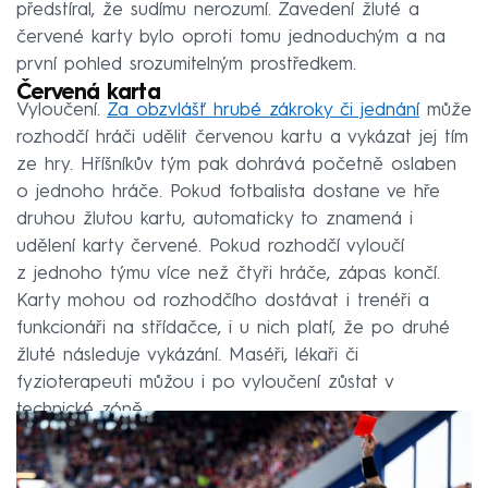
předstíral, že sudímu nerozumí. Zavedení žluté a
červené karty bylo oproti tomu jednoduchým a na
první pohled srozumitelným prostředkem.
Červená karta
Vyloučení.
Za obzvlášť hrubé zákroky či jednání
může
rozhodčí hráči udělit červenou kartu a vykázat jej tím
ze hry. Hříšníkův tým pak dohrává početně oslaben
o jednoho hráče. Pokud fotbalista dostane ve hře
druhou žlutou kartu, automaticky to znamená i
udělení karty červené. Pokud rozhodčí vyloučí
z jednoho týmu více než čtyři hráče, zápas končí.
Karty mohou od rozhodčího dostávat i trenéři a
funkcionáři na střídačce, i u nich platí, že po druhé
žluté následuje vykázání. Maséři, lékaři či
fyzioterapeuti můžou i po vyloučení zůstat v
technické zóně.