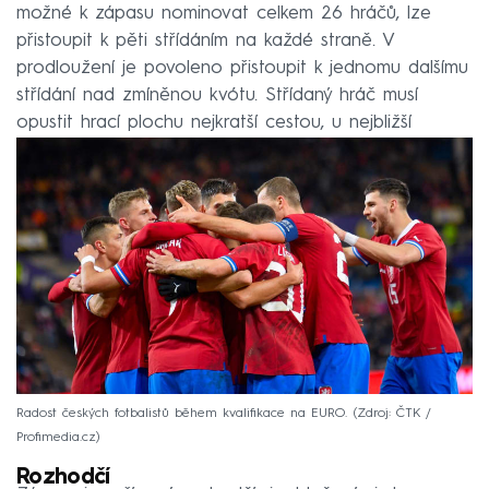
možné k zápasu nominovat celkem 26 hráčů, lze
přistoupit k pěti střídáním na každé straně. V
prodloužení je povoleno přistoupit k jednomu dalšímu
střídání nad zmíněnou kvótu. Střídaný hráč musí
opustit hrací plochu nejkratší cestou, u nejbližší
postranní čáry.
Radost českých fotbalistů během kvalifikace na EURO.
Zdroj: ČTK /
Profimedia.cz
Rozhodčí