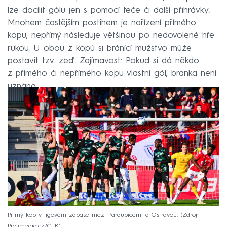
lze docílit gólu jen s pomocí teče či další přihrávky.
Mnohem častějším postihem je nařízení přímého
kopu, nepřímý následuje většinou po nedovolené hře
rukou. U obou z kopů si bránící mužstvo může
postavit tzv. zeď. Zajímavost: Pokud si dá někdo
z přímého či nepřímého kopu vlastní gól, branka není
uznána.
Přímý kop v ligovém zápase mezi Pardubicemi a Ostravou.
Zdroj:
Profimedia.cz/ČTK