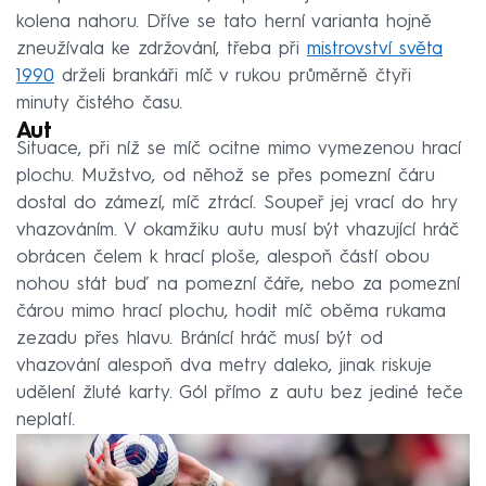
kolena nahoru. Dříve se tato herní varianta hojně
zneužívala ke zdržování, třeba při
mistrovství světa
1990
drželi brankáři míč v rukou průměrně čtyři
minuty čistého času.
Aut
Situace, při níž se míč ocitne mimo vymezenou hrací
plochu. Mužstvo, od něhož se přes pomezní čáru
dostal do zámezí, míč ztrácí. Soupeř jej vrací do hry
vhazováním. V okamžiku autu musí být vhazující hráč
obrácen čelem k hrací ploše, alespoň částí obou
nohou stát buď na pomezní čáře, nebo za pomezní
čárou mimo hrací plochu, hodit míč oběma rukama
zezadu přes hlavu. Bránící hráč musí být od
vhazování alespoň dva metry daleko, jinak riskuje
udělení žluté karty. Gól přímo z autu bez jediné teče
neplatí.