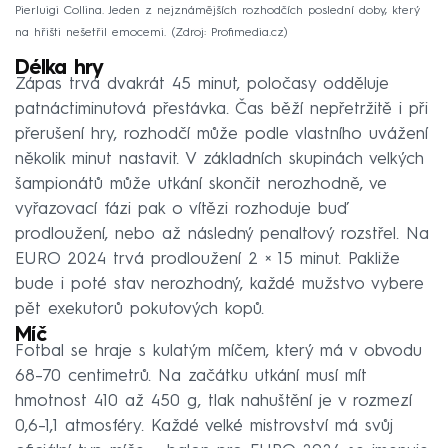
Pierluigi Collina. Jeden z nejznámějších rozhodčích poslední doby, který
na hřišti nešetřil emocemi.
Zdroj: Profimedia.cz
Délka hry
Zápas trvá dvakrát 45 minut, poločasy odděluje
patnáctiminutová přestávka. Čas běží nepřetržitě i při
přerušení hry, rozhodčí může podle vlastního uvážení
několik minut nastavit. V základních skupinách velkých
šampionátů může utkání skončit nerozhodně, ve
vyřazovací fázi pak o vítězi rozhoduje buď
prodloužení, nebo až následný penaltový rozstřel. Na
EURO 2024 trvá prodloužení 2 × 15 minut. Pakliže
bude i poté stav nerozhodný, každé mužstvo vybere
pět exekutorů pokutových kopů.
Míč
Fotbal se hraje s kulatým míčem, který má v obvodu
68–⁠70 centimetrů. Na začátku utkání musí mít
hmotnost 410 až 450 g, tlak nahuštění je v rozmezí
0,6–1,1 atmosféry. Každé velké mistrovství má svůj