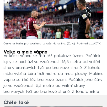
Červená karta pro sparťana Lukáše Haraslína.
Zdroj: Profimedia.cz/ČTK
Velké a malé vápno
Velkému vápnu se říká též pokutové území. Počátek
lajny se nachází ve vzdálenosti 16,5 metru od vnitřní
strany brankových tyčí po brankové straně. Z tohoto
místa vybíhá čára 16,5 metru do hrací plochy. Malému
vápnu se říká též brankové území. Počátek jeho čáry
je ve vzdálenosti 5,5 metru od vnitřní strany
brankových tyčí po brankové straně. Z tohoto místa
vybíhá čára 5,5 m do hrací plochy.
Čtěte také