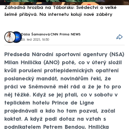
Záhadná hrozba na Táborsku: Svědectví o velké
S
šelmě přibývá. Na internetu kolují nové záběry
d
Dáša Šamanová
,
CNN Prima NEWS
26. led 2021, 16:50
Předseda Národní sportovní agentury (NSA)
Milan Hnilička (ANO) poté, co v úterý složil
kvůli porušení protiepidemických opatření
poslanecký mandát, novinářům řekl, že
práci ve Sněmovně měl rád a že je to pro
něj těžké. Když se jej ptali, co v sobotu v
teplickém hotelu Prince de Ligne
projednávali a kdo ho tam pozval, začal
koktat. A když padl dotaz na vztah s
podnikatelem Petrem Bendou, Hnilička