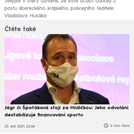
Švejdar v úterý oznámil, že kvůli účasti odvolá z
postu libereckého krajského policejního ředitele
Vladislava Husáka.
Čtěte také
Jágr či Špotáková stojí za Hniličkou: Jeho odvolání
destabilizuje financování sportu
6 min čtení
25. led 2021, 22:06