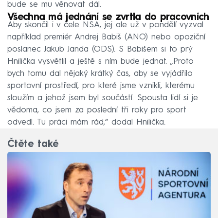
bude se mu věnovat dál.
Všechna má jednání se zvrtla do pracovních
Aby skončil i v čele NSA, jej ale už v pondělí vyzval
například premiér Andrej Babiš (ANO) nebo opoziční
poslanec Jakub Janda (ODS). S Babišem si to prý
Hnilička vysvětlil a ještě s ním bude jednat. „Proto
bych tomu dal nějaký krátký čas, aby se vyjádřilo
sportovní prostředí, pro které jsme vznikli, kterému
sloužím a jehož jsem byl součástí. Spousta lidí si je
vědoma, co jsem za poslední tři roky pro sport
odvedl. Tu práci mám rád,“ dodal Hnilička.
Čtěte také