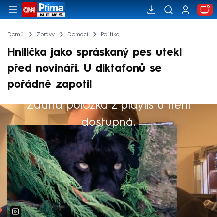
Domů
Zprávy
Domácí
Politika
Hnilička jako spráskaný pes utekl
před novináři. U diktafonů se
pořádně zapotil
Žádná položka z playlistu není
Výběr redakce
dostupná.