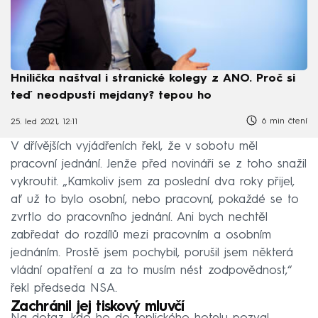
Hnilička naštval i stranické kolegy z ANO. Proč si
teď neodpustí mejdany? tepou ho
6 min čtení
25. led 2021, 12:11
V dřívějších vyjádřeních řekl, že v sobotu měl
pracovní jednání. Jenže před novináři se z toho snažil
vykroutit. „Kamkoliv jsem za poslední dva roky přijel,
ať už to bylo osobní, nebo pracovní, pokaždé se to
zvrtlo do pracovního jednání. Ani bych nechtěl
zabředat do rozdílů mezi pracovním a osobním
jednáním. Prostě jsem pochybil, porušil jsem některá
vládní opatření a za to musím nést zodpovědnost,“
řekl předseda NSA.
Zachránil jej tiskový mluvčí