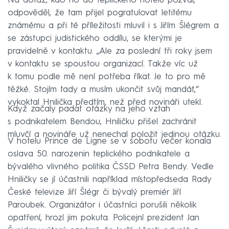
Na dotaz, kdo ho do teplického hotelu pozval,
odpověděl, že tam přijel pogratulovat letitému
známému a při té příležitosti mluvil i s Jiřím Šlégrem a
se zástupci judistického oddílu, se kterými je
pravidelně v kontaktu. „Ale za poslední tři roky jsem
v kontaktu se spoustou organizací. Takže víc už
k tomu podle mě není potřeba říkat. Je to pro mě
těžké. Stojím tady a musím ukončit svůj mandát,“
vykoktal Hnilička předtím, než před novináři utekl.
Když začaly padat otázky na jeho vztah
s podnikatelem Bendou, Hniličku přišel zachránit
mluvčí a novináře už nenechal položit jedinou otázku.
V hotelu Prince de Ligne se v sobotu večer konala
oslava 50. narozenin teplického podnikatele a
bývalého vlivného politika ČSSD Petra Bendy. Vedle
Hniličky se jí účastnili například místopředseda Rady
České televize Jiří Šlégr či bývalý premiér Jiří
Paroubek. Organizátor i účastníci porušili několik
opatření, hrozí jim pokuta. Policejní prezident Jan