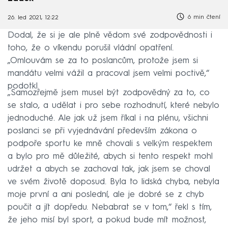
6 min čtení
26. led 2021, 12:22
Dodal, že si je ale plně vědom své zodpovědnosti i
toho, že o víkendu porušil vládní opatření.
„Omlouvám se za to poslancům, protože jsem si
mandátu velmi vážil a pracoval jsem velmi poctivě,“
podotkl.
„Samozřejmě jsem musel být zodpovědný za to, co
se stalo, a udělat i pro sebe rozhodnutí, které nebylo
jednoduché. Ale jak už jsem říkal i na plénu, všichni
poslanci se při vyjednávání především zákona o
podpoře sportu ke mně chovali s velkým respektem
a bylo pro mě důležité, abych si tento respekt mohl
udržet a abych se zachoval tak, jak jsem se choval
ve svém životě doposud. Byla to lidská chyba, nebyla
moje první a ani poslední, ale je dobré se z chyb
poučit a jít dopředu. Nebabrat se v tom,“ řekl s tím,
že jeho misí byl sport, a pokud bude mít možnost,