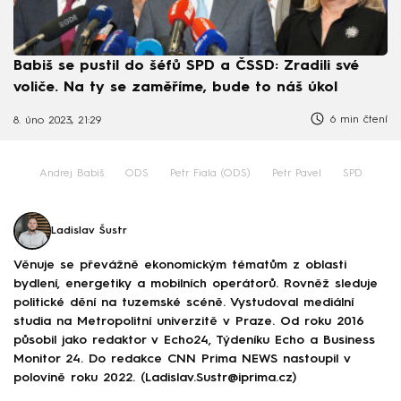
Babiš se pustil do šéfů SPD a ČSSD: Zradili své
voliče. Na ty se zaměříme, bude to náš úkol
6 min čtení
8. úno 2023, 21:29
Andrej Babiš
ODS
Petr Fiala (ODS)
Petr Pavel
SPD
Ladislav Šustr
Věnuje se převážně ekonomickým tématům z oblasti
bydlení, energetiky a mobilních operátorů. Rovněž sleduje
politické dění na tuzemské scéně. Vystudoval mediální
studia na Metropolitní univerzitě v Praze. Od roku 2016
působil jako redaktor v Echo24, Týdeníku Echo a Business
Monitor 24. Do redakce CNN Prima NEWS nastoupil v
polovině roku 2022. (Ladislav.Sustr@iprima.cz)