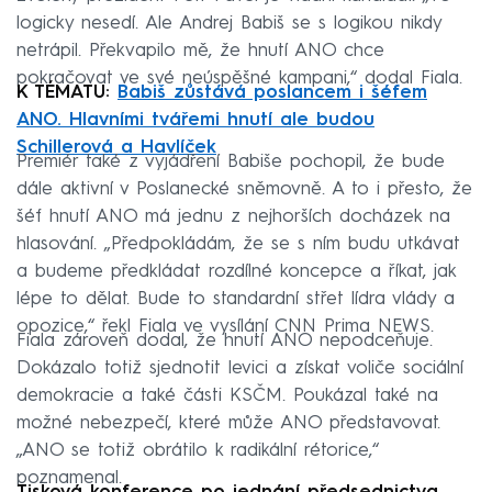
logicky nesedí. Ale Andrej Babiš se s logikou nikdy
netrápil. Překvapilo mě, že hnutí ANO chce
pokračovat ve své neúspěšné kampani,“ dodal Fiala.
K TÉMATU:
Babiš zůstává poslancem i šéfem
ANO. Hlavními tvářemi hnutí ale budou
Schillerová a Havlíček
Premiér také z vyjádření Babiše pochopil, že bude
dále aktivní v Poslanecké sněmovně. A to i přesto, že
šéf hnutí ANO má jednu z nejhorších docházek na
hlasování. „Předpokládám, že se s ním budu utkávat
a budeme předkládat rozdílné koncepce a říkat, jak
lépe to dělat. Bude to standardní střet lídra vlády a
opozice,“ řekl Fiala ve vysílání CNN Prima NEWS.
Fiala zároveň dodal, že hnutí ANO nepodceňuje.
Dokázalo totiž sjednotit levici a získat voliče sociální
demokracie a také části KSČM. Poukázal také na
možné nebezpečí, které může ANO představovat.
„ANO se totiž obrátilo k radikální rétorice,“
poznamenal.