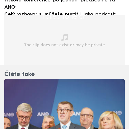
Tisková konference po jednání předsednictva
ANO:
Celý rozhovor si můžete pustit i jako podcast:
Failed to fetch
Čtěte také