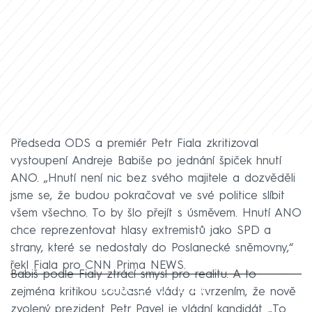
Předseda ODS a premiér Petr Fiala zkritizoval
vystoupení Andreje Babiše po jednání špiček hnutí
ANO. „Hnutí není nic bez svého majitele a dozvěděli
jsme se, že budou pokračovat ve své politice slíbit
všem všechno. To by šlo přejít s úsměvem. Hnutí ANO
chce reprezentovat hlasy extremistů jako SPD a
strany, které se nedostaly do Poslanecké sněmovny,“
řekl Fiala pro CNN Prima NEWS.
Babiš podle Fialy ztrácí smysl pro realitu. A to
Failed to fetch
zejména kritikou současné vlády a tvrzením, že nově
zvolený prezident Petr Pavel je vládní kandidát. „To