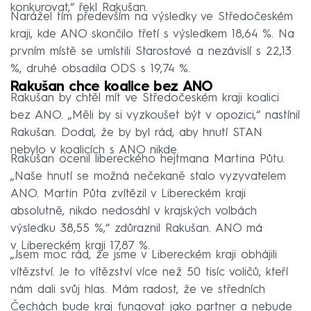
konkurovat,“ řekl Rakušan.
Narážel tím především na výsledky ve Středočeském
kraji, kde ANO skončilo třetí s výsledkem 18,64 %. Na
prvním místě se umístili Starostové a nezávislí s 22,13
%, druhé obsadila ODS s 19,74 %.
Rakušan chce koalice bez ANO
Rakušan by chtěl mít ve Středočeském kraji koalici
bez ANO. „Měli by si vyzkoušet být v opozici,“ nastínil
Rakušan. Dodal, že by byl rád, aby hnutí STAN
nebylo v koalicích s ANO nikde.
Rakušan ocenil libereckého hejtmana Martina Půtu.
„Naše hnutí se možná nečekaně stalo vyzyvatelem
ANO. Martin Půta zvítězil v Libereckém kraji
absolutně, nikdo nedosáhl v krajských volbách
výsledku 38,55 %,“ zdůraznil Rakušan. ANO má
v Libereckém kraji 17,87 %.
„Jsem moc rád, že jsme v Libereckém kraji obhájili
vítězství. Je to vítězství více než 50 tisíc voličů, kteří
nám dali svůj hlas. Mám radost, že ve středních
Čechách bude kraj fungovat jako partner a nebude