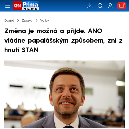
Domů
Zprávy
Volby
Změna je možná a přijde. ANO
vládne papalášským způsobem, zní z
hnutí STAN