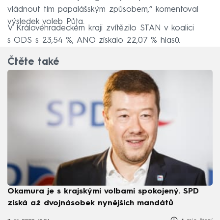
vládnout tím papalášským způsobem,“ komentoval
výsledek voleb Půta.
V Královéhradeckém kraji zvítězilo STAN v koalici
s ODS s 23,54 %, ANO získalo 22,07 % hlasů.
Čtěte také
Okamura je s krajskými volbami spokojený. SPD
získá až dvojnásobek nynějších mandátů