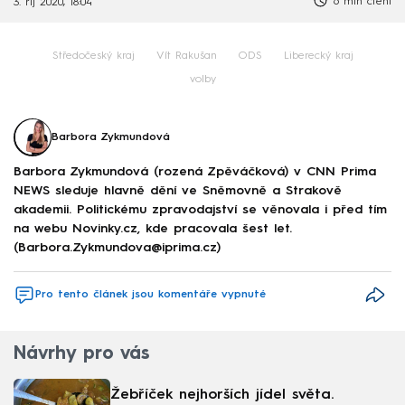
6 min čtení
3. říj 2020, 18:04
Středočeský kraj
Vít Rakušan
ODS
Liberecký kraj
volby
Barbora Zykmundová
Barbora Zykmundová (rozená Zpěváčková) v CNN Prima
NEWS sleduje hlavně dění ve Sněmovně a Strakově
akademii. Politickému zpravodajství se věnovala i před tím
na webu Novinky.cz, kde pracovala šest let.
(Barbora.Zykmundova@iprima.cz)
Pro tento článek jsou komentáře vypnuté
Návrhy pro vás
Žebříček nejhorších jídel světa.