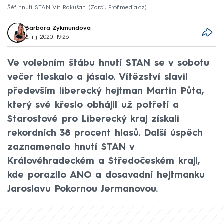
Šéf hnutí STAN Vít Rakušan
Zdroj: Profimedia.cz
Barbora Zykmundová
3. říj 2020, 19:26
Ve volebním štábu hnutí STAN se v sobotu
večer tleskalo a jásalo. Vítězství slavil
především liberecký hejtman Martin Půta,
který své křeslo obhájil už potřetí a
Starostové pro Liberecký kraj získali
rekordních 38 procent hlasů. Další úspěch
zaznamenalo hnutí STAN v
Královéhradeckém a Středočeském kraji,
kde porazilo ANO a dosavadní hejtmanku
Jaroslavu Pokornou Jermanovou.