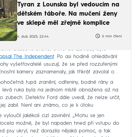
Tyran z Lounska byl vedoucím na
dětském táboře. Na mučení ženy
ve sklepě měl zřejmě komplice
6 min čtení
4. dub 2025, 22:44
 domu Glassova bratra. Okno do zahrady bylo
opsal The Independent
. Po asi hodině ohledávání
olohy vyšetřovatelé usuzují, že se před rozzuřenými
čnostní kamery zaznamenaly, jak třikrát zavolal o
mnohočetná tupá zranění, odřeniny, bodné rány a
ho levá ruka byla na jednom místě obnažena až na
o zubech. Detektiv Ford dále uvedl, že nelze určit,
 jej zabil. Není ani známo, co je k útoku
yloučil jakékoli cizí zavinění. „Mohu se jen
 docela možné, že byl napaden hned při vstupu do
d psy ukryl, než dorazila nějaká pomoc, a tak