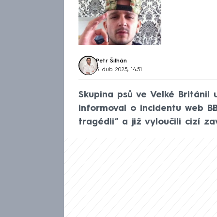
Petr Šilhán
5. dub 2025, 14:51
Skupina psů ve Velké Británii 
informoval o incidentu web BB
tragédii“ a již vyloučili cizí za