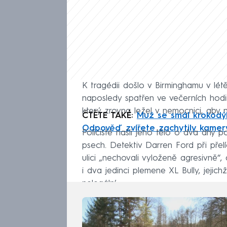
K tragédii došlo v Birminghamu v lét
naposledy spatřen ve večerních hodi
který zrovna ležel v nemocnici, aby n
ČTĚTE TAKÉ:
Muž se smál krokodýl
Odpověď zvířete zachytily kamer
Policisté našli jeho tělo o dva dny p
psech. Detektiv Darren Ford při přelí
ulici „nechovali vyloženě agresivně“, 
i dva jedinci plemene XL Bully, jejich
nelegální.