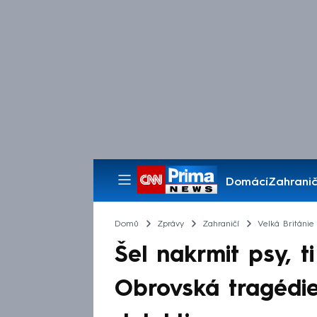
Domácí
Zahranič
Pořady
Domů
Zprávy
Zahraničí
Velká Británie
Šel nakrmit psy, t
Obrovská tragédie