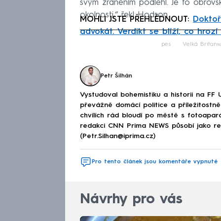
svým zraněním podlehl. Je to obrovsk
okolnosti,“ řekl Hodson.
MOHLI JSTE PŘEHLÉDNOUT:
Doktoř
advokát. Verdikt se blíží, co hroz
Fa
pes
Velká Británi
Petr Šilhán
Vystudoval bohemistiku a historii na FF 
převážně domácí politice a příležitostně 
chvílích rád bloudí po městě s fotoapar
redakci CNN Prima NEWS působí jako red
(Petr.Silhan@iprima.cz)
Pro tento článek jsou komentáře vypnuté
Návrhy pro vás