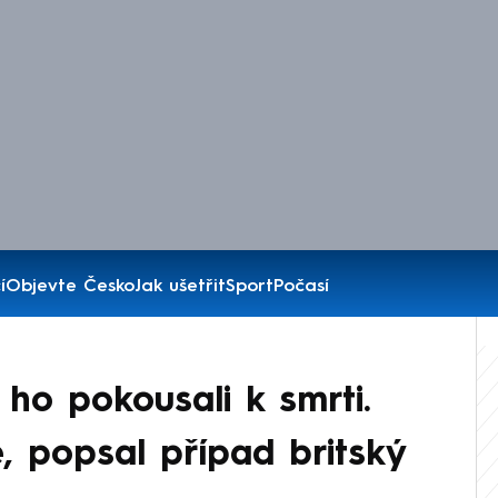
í
Objevte Česko
Jak ušetřit
Sport
Počasí
i ho pokousali k smrti.
, popsal případ britský