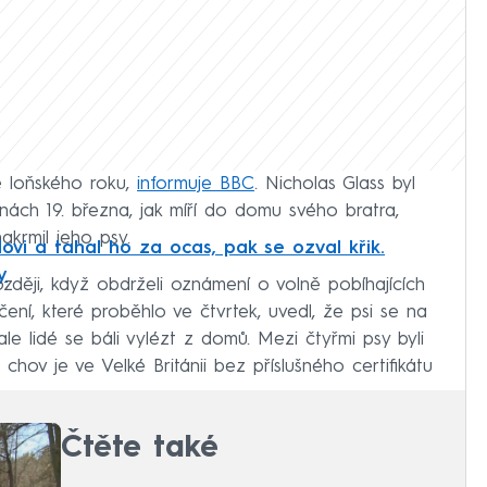
ě loňského roku,
informuje BBC
. Nicholas Glass byl
nách 19. března, jak míří do domu svého bratra,
akrmil jeho psy.
ovi a tahal ho za ocas, pak se ozval křik.
y
ozději, když obdrželi oznámení o volně pobíhajících
čení, které proběhlo ve čtvrtek, uvedl, že psi se na
ale lidé se báli vylézt z domů. Mezi čtyřmi psy byli
ž chov je ve Velké Británii bez příslušného certifikátu
Čtěte také