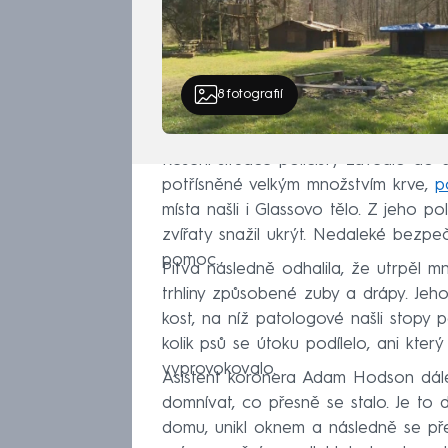
8
fotografií
Řešení situace policisty zavedlo do
potřísněné velkým množstvím krve,
p
místa našli i Glassovo tělo. Z jeho p
zvířaty snažil ukrýt. Nedaleké bezpe
pomoc.
Pitva následně odhalila, že utrpěl 
trhliny způsobené zuby a drápy. Je
kost, na níž patologové našli stopy p
kolik psů se útoku podílelo, ani který
vyprovokovalo.
Asistent koronera Adam Hodson dále v
domnívat, co přesně se stalo. Je to
domu, unikl oknem a následně se pře