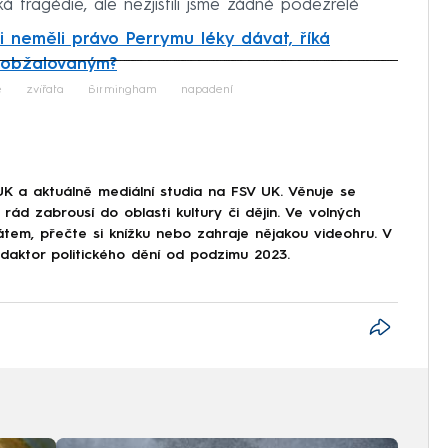
á tragédie, ale nezjistili jsme žádné podezřelé
i neměli právo Perrymu léky dávat, říká
í obžalovaným?
iled to fetch
e
zvířata
Birmingham
napadení
UK a aktuálně mediální studia na FSV UK. Věnuje se
rád zabrousí do oblasti kultury či dějin. Ve volných
átem, přečte si knížku nebo zahraje nějakou videohru. V
aktor politického dění od podzimu 2023.