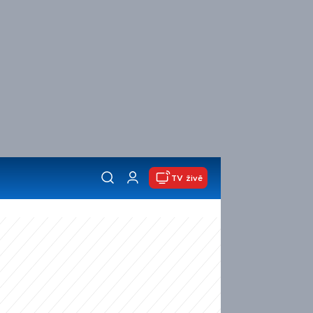
TV živě