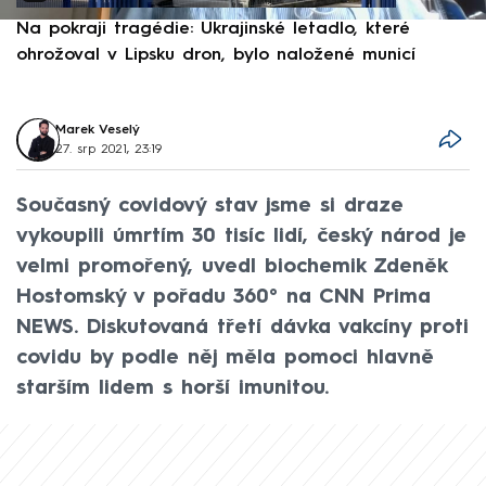
Na pokraji tragédie: Ukrajinské letadlo, které
P
ohrožoval v Lipsku dron, bylo naložené municí
e
Marek Veselý
27. srp 2021, 23:19
Současný covidový stav jsme si draze
vykoupili úmrtím 30 tisíc lidí, český národ je
velmi promořený, uvedl biochemik Zdeněk
Hostomský v pořadu 360° na CNN Prima
NEWS. Diskutovaná třetí dávka vakcíny proti
covidu by podle něj měla pomoci hlavně
starším lidem s horší imunitou.