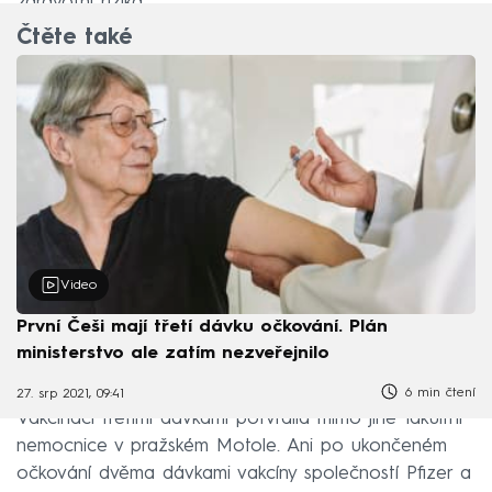
zdravotní rizika.
Čtěte také
Video
První Češi mají třetí dávku očkování. Plán
ministerstvo ale zatím nezveřejnilo
6 min čtení
27. srp 2021, 09:41
Vakcinaci třetími dávkami potvrdila mimo jiné fakultní
nemocnice v pražském Motole. Ani po ukončeném
očkování dvěma dávkami vakcíny společností Pfizer a