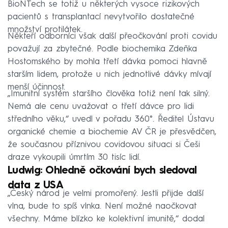
BioNTech se totiž u některých vysoce rizikových
pacientů s transplantací nevytvořilo dostatečné
množství protilátek.
Někteří odborníci však další přeočkování proti covidu
považují za zbytečné. Podle biochemika Zdeňka
Hostomského by mohla třetí dávka pomoci hlavně
starším lidem, protože u nich jednotlivé dávky mívají
menší účinnost.
„Imunitní systém staršího člověka totiž není tak silný.
Nemá ale cenu uvažovat o třetí dávce pro lidi
středního věku,“ uvedl v pořadu 360°. Ředitel Ústavu
organické chemie a biochemie AV ČR je přesvědčen,
že současnou příznivou covidovou situaci si Češi
draze vykoupili úmrtím 30 tisíc lidí.
Ludwig: Ohledně očkování bych sledoval
data z USA
„Český národ je velmi promořený. Jestli přijde další
vlna, bude to spíš vlnka. Není možné naočkovat
všechny. Máme blízko ke kolektivní imunitě,“ dodal