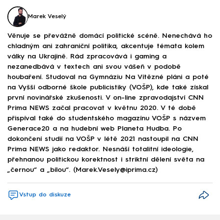
Marek Veselý
Věnuje se převážně domácí politické scéně. Nenechává ho
chladným ani zahraniční politika, akcentuje témata kolem
války na Ukrajině. Rád zpracovává i gaming a
nezanedbává v textech ani svou vášeň v podobě
houbaření. Studoval na Gymnáziu Na Vítězné pláni a poté
na Vyšší odborné škole publicistiky (VOŠP), kde také získal
první novinářské zkušenosti. V on-line zpravodajství CNN
Prima NEWS začal pracovat v květnu 2020. V té době
přispíval také do studentského magazínu VOŠP s názvem
Generace20 a na hudební web Planeta Hudba. Po
dokončení studií na VOŠP v létě 2021 nastoupil na CNN
Prima NEWS jako redaktor. Nesnáší totalitní ideologie,
přehnanou politickou korektnost i striktní dělení světa na
„černou“ a „bílou“. (Marek.Vesely@iprima.cz)
Vstup do diskuze