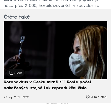
něco přes 2 000, hospitalizovaných v souvislosti s
koronavirem je 65.
Čtěte také
Video
Koronavirus v Česku mírně sílí. Roste počet
nakažených, stejně tak reprodukční číslo
6 min čtení
zdravotnictví
očkování
imunita
vakcína
27. srp 2021, 09:22
CNN Prima NEWS