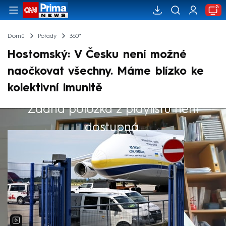
Domů
Pořady
360°
Hostomský: V Česku není možné
naočkovat všechny. Máme blízko ke
kolektivní imunitě
Žádná položka z playlistu není
Výběr redakce
dostupná.