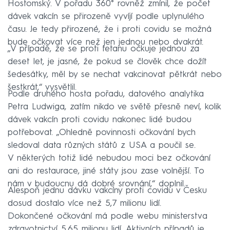
Hostomský. V pořadu 360° rovněž zmínil, že počet
dávek vakcín se přirozeně vyvíjí podle uplynulého
času. Je tedy přirozené, že i proti covidu se možná
bude očkovat více než jen jednou nebo dvakrát.
„V případě, že se proti tetanu očkuje jednou za
deset let, je jasné, že pokud se člověk chce dožít
šedesátky, měl by se nechat vakcinovat pětkrát nebo
šestkrát,“ vysvětlil.
Podle druhého hosta pořadu, datového analytika
Petra Ludwiga, zatím nikdo ve světě přesně neví, kolik
dávek vakcín proti covidu nakonec lidé budou
potřebovat. „Ohledně povinnosti očkování bych
sledoval data různých států z USA a poučil se.
V některých totiž lidé nebudou moci bez očkování
ani do restaurace, jiné státy jsou zase volnější. To
nám v budoucnu dá dobré srovnání,“ doplnil.
Alespoň jednu dávku vakcíny proti covidu v Česku
dosud dostalo více než 5,7 milionu lidí.
Dokončené očkování má podle webu ministerstva
zdravotnictví 5,65 milionu lidí. Aktivních případů je