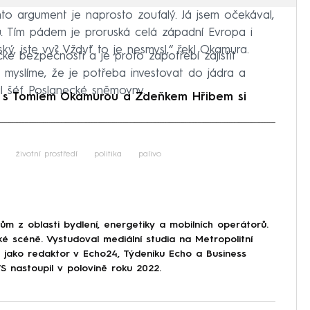
ento argument je naprosto zoufalý. Já jsem očekával,
. Tím pádem je proruská celá západní Evropa i
ký, jste vy? Vždyť to je nesmysl,“ řekl Okamura.
ké bezpečnosti a je proto zapotřebí zajistit
i myslíme, že je potřeba investovat do jádra a
l šéf Poslanecké sněmovny.
vé s Tomiem Okamurou a Zdeňkem Hřibem si
iled to fetch
životní prostředí
politika
palivo
 z oblasti bydlení, energetiky a mobilních operátorů.
ké scéně. Vystudoval mediální studia na Metropolitní
l jako redaktor v Echo24, Týdeníku Echo a Business
nastoupil v polovině roku 2022.