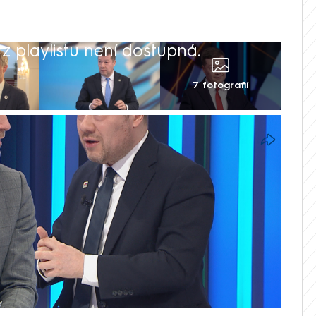
 playlistu není dostupná.
7 fotografií
 a Tomio Okamura (SPD) se do sebe ostře
e Tománkové. Názorově se střetli kvůli
. Hřib prosazuje silnější zapojení
a je naopak zastáncem jaderné energie a
e do předsedy Poslanecké sněmovny tvrdě
odebíral jaderné palivo z Ruska. Okamura
á by v tom případě byla většina západní