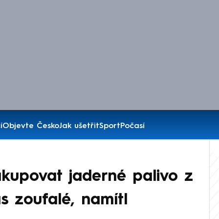
í
Objevte Česko
Jak ušetřit
Sport
Počasí
nakupovat jaderné palivo z
s zoufalé, namítl