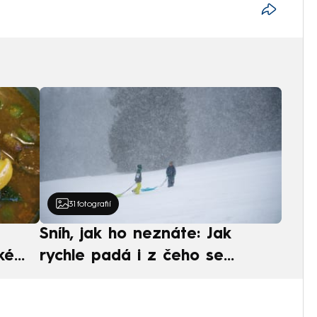
31
fotografií
Sníh, jak ho neznáte: Jak
ké
rychle padá i z čeho se
ská
skládá. A vločky nejsou bílé