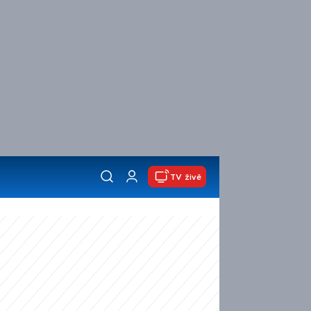
TV živě