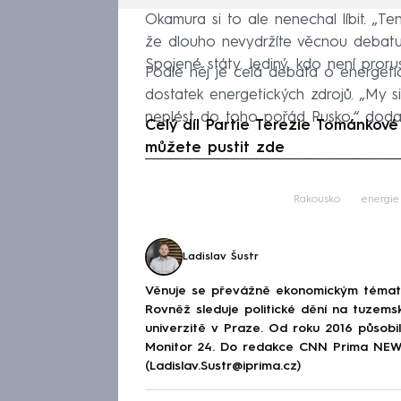
Okamura si to ale nenechal líbit. „T
že dlouho nevydržíte věcnou debatu
Spojené státy. Jediný, kdo není prorus
Podle něj je celá debata o energetic
dostatek energetických zdrojů. „My s
neplést do toho pořád Rusko,“ doda
Celý díl Partie Terezie Tománko
můžete pustit zde
Fa
Rakousko
energie
Ladislav Šustr
Věnuje se převážně ekonomickým tématům
Rovněž sleduje politické dění na tuzems
univerzitě v Praze. Od roku 2016 působi
Monitor 24. Do redakce CNN Prima NEWS 
(Ladislav.Sustr@iprima.cz)