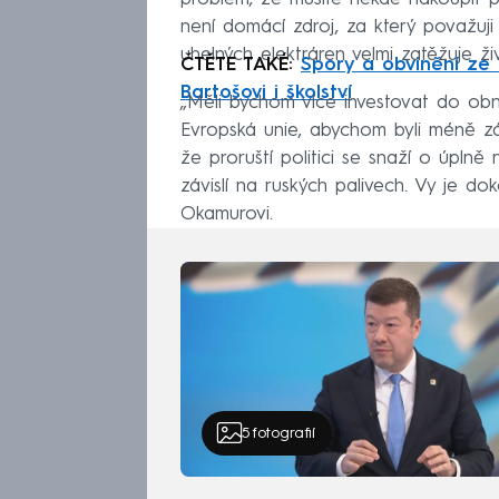
není domácí zdroj, za který považuji 
uhelných elektráren velmi zatěžuje živ
ČTĚTE TAKÉ:
Spory a obvinění ze l
Bartošovi i školství
„Měli bychom více investovat do obn
Evropská unie, abychom byli méně záv
že proruští politici se snaží o úpln
závislí na ruských palivech. Vy je d
Okamurovi.
5
fotografií