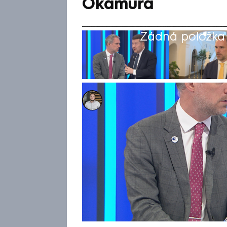
Okamura
Žádná položka z
Ladislav Šustr
26. dub 2026, 12:11
Předseda Pirátů Zdeněk Hřib
pustili v pořadu Partie Terezi
energetické bezpečnosti Česka
obnovitelných zdrojů, Okamur
fosilních paliv. Šéf Pirátů s
pustil s tím, že by nejraději 
to odmítl a uvedl, že prorusk