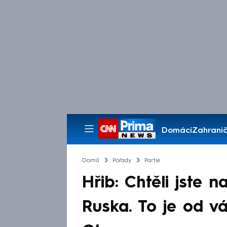
Domácí
Zahranič
Pořady
Domů
Pořady
Partie
Hřib: Chtěli jste 
Ruska. To je od vá