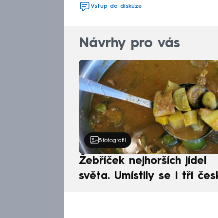
Vstup do diskuze
Návrhy pro vás
5
fotografií
Žebříček nejhorších jídel
světa. Umístily se i tři čes
pokrmy, vévodí skandináv
kuchyně