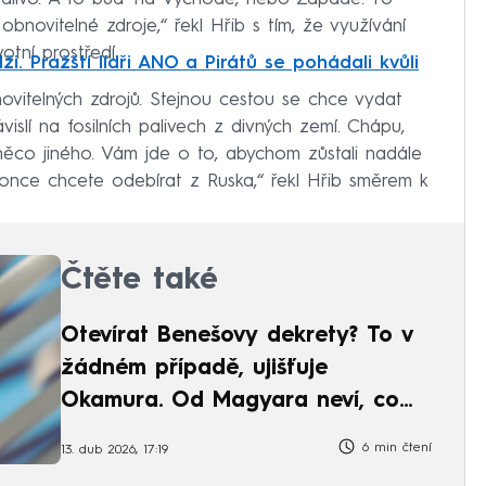
obnovitelné zdroje,“ řekl Hřib s tím, že využívání
otní prostředí.
ži. Pražští lídři ANO a Pirátů se pohádali kvůli
ovitelných zdrojů. Stejnou cestou se chce vydat
islí na fosilních palivech z divných zemí. Chápu,
ě něco jiného. Vám jde o to, abychom zůstali nadále
okonce chcete odebírat z Ruska,“ řekl Hřib směrem k
Čtěte také
Otevírat Benešovy dekrety? To v
žádném případě, ujišťuje
Okamura. Od Magyara neví, co
čekat
6 min čtení
13. dub 2026, 17:19