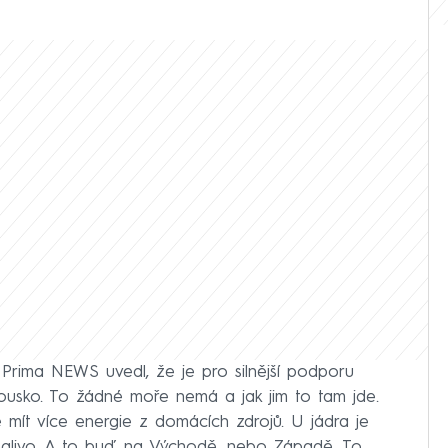
Prima NEWS uvedl, že je pro silnější podporu
kousko. To žádné moře nemá a jak jim to tam jde.
 mít více energie z domácích zdrojů. U jádra je
palivo. A to buď na Východě, nebo Západě. To