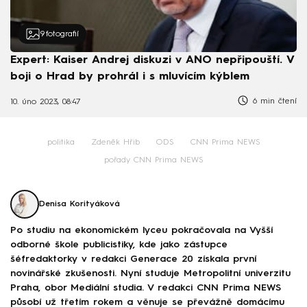
9
fotografií
Expert: Kaiser Andrej diskuzi v ANO nepřipouští. V
boji o Hrad by prohrál i s mluvícím kýblem
6 min čtení
10. úno 2023, 08:47
politika
Zdeněk Hřib
ODS
CNN Prima NEWS
pořady CNN Prima NEWS
Denisa Korityáková
Po studiu na ekonomickém lyceu pokračovala na Vyšší
odborné škole publicistiky, kde jako zástupce
šéfredaktorky v redakci Generace 20 získala první
novinářské zkušenosti. Nyní studuje Metropolitní univerzitu
Praha, obor Mediální studia. V redakci CNN Prima NEWS
působí už třetím rokem a věnuje se převážně domácímu