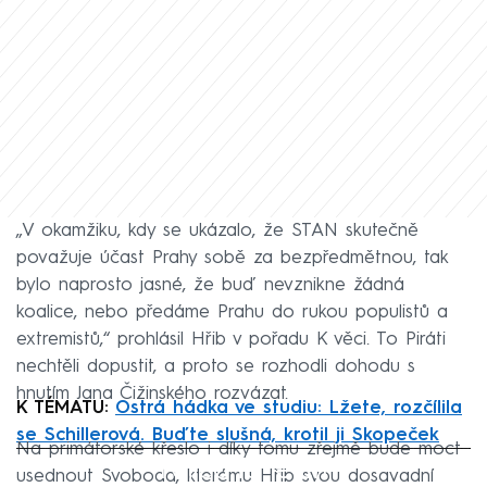
„V okamžiku, kdy se ukázalo, že STAN skutečně
považuje účast Prahy sobě za bezpředmětnou, tak
bylo naprosto jasné, že buď nevznikne žádná
koalice, nebo předáme Prahu do rukou populistů a
extremistů,“ prohlásil Hřib v pořadu K věci. To Piráti
nechtěli dopustit, a proto se rozhodli dohodu s
hnutím Jana Čižinského rozvázat.
K TÉMATU:
Ostrá hádka ve studiu: Lžete, rozčílila
se Schillerová. Buďte slušná, krotil ji Skopeček
Na primátorské křeslo i díky tomu zřejmě bude moct
Failed to fetch
usednout Svoboda, kterému Hřib svou dosavadní