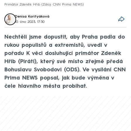
Primátor Zdeněk Hřib
Zdroj: CNN Prima NEWS
Denisa Korityáková
10. úno 2023, 17:50
Nechtěli jsme dopustit, aby Praha padla do
rukou populistů a extremistů, uvedl v
pořadu K věci dosluhující primátor Zdeněk
Hřib (Piráti), který své místo zřejmě předá
Bohuslavu Svobodovi (ODS). Ve vysílání CNN
Prima NEWS popsal, jak bude výměna v
čele hlavního města probíhat.