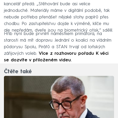
kancelář předá. „Stěhování bude asi velice
jednoduché. Materiály máme v digitální podobě, tak
nebude potřeba přenášet nějaké stohy papírů přes
chodbu. Po zastupitelstvu dojde k výměně, klíče mu
ale nepředám, dveře jsou na biometrický otisk,“ sdělil.
Hřib nyní bude prvním náměstkem primátora, na
starosti má mít dopravu. Jednání o koalici na vládním
půdorysu Spolu, Pirátů a STAN trvají od loňských
zářijových voleb.
Více z rozhovoru pořadu K věci
se dozvíte v přiloženém videu.
Čtěte také