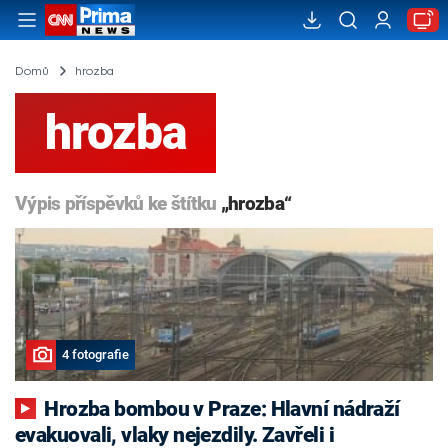
Domů
hrozba
hrozba
Výpis příspěvků ke štítku
„hrozba“
4 fotografie
Hrozba bombou v Praze: Hlavní nádraží
evakuovali, vlaky nejezdily. Zavřeli i