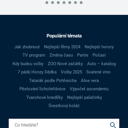
Populární témata
Jak zhubnout
Nejlepší filmy 2024
Nejlepší horory
TV program
Změna času
Partie
Počasí
Kdy budou volby
ZOO Nové začátky
Auto – katalog
7 pádů Honzy Dědka
Volby 2025
Svařené víno
Tatarák podle Pohlreicha
Aloe vera
Pěstování lichořeřišnice
Výpočet ascendentu
Tvarohové knedlíky
Nejlepší palačinky
Švestkový koláč