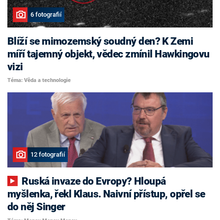
6 fotografií
Blíží se mimozemský soudný den? K Zemi
míří tajemný objekt, vědec zmínil Hawkingovu
vizi
Téma: Věda a technologie
12 fotografií
Ruská invaze do Evropy? Hloupá
myšlenka, řekl Klaus. Naivní přístup, opřel se
do něj Singer