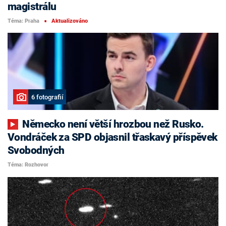
magistrálu
Téma: Praha
Aktualizováno
■
6 fotografií
Německo není větší hrozbou než Rusko.
Vondráček za SPD objasnil třaskavý příspěvek
Svobodných
Téma: Rozhovor