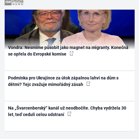
Vondra: Nesmíme působit jako magnet na migranty. Konečná
se opřela do Evropské komise
Podmínka pro Ukrajince za útok zápalnou lahví na dům s
dětmi? Tejc zvažuje mimořádný zásah
Na „Švarcenberský“ kanál už neodbočíte. Chyba vydržela 30
let, teď ceduli celou odstraní