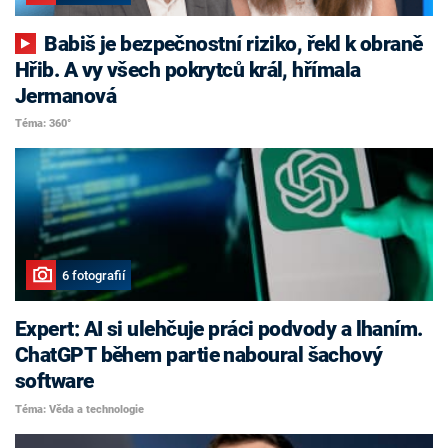
Babiš je bezpečnostní riziko, řekl k obraně
Hřib. A vy všech pokrytců král, hřímala
Jermanová
Téma: 360°
6 fotografií
Expert: AI si ulehčuje práci podvody a lhaním.
ChatGPT během partie naboural šachový
software
Téma: Věda a technologie