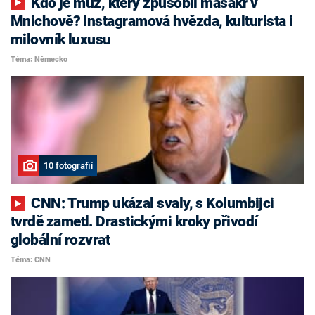
Kdo je muž, který způsobil masakr v
Mnichově? Instagramová hvězda, kulturista i
milovník luxusu
Téma: Německo
10 fotografií
CNN: Trump ukázal svaly, s Kolumbijci
tvrdě zametl. Drastickými kroky přivodí
globální rozvrat
Téma: CNN