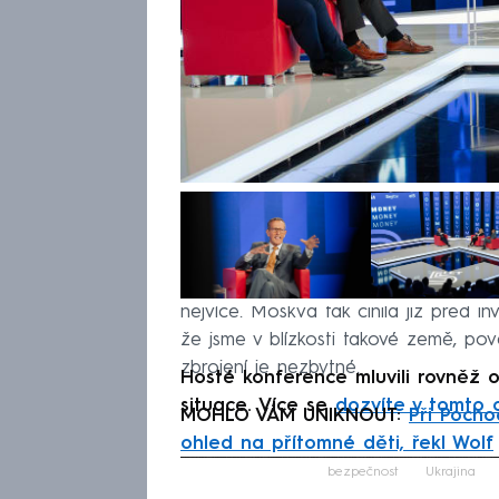
Zdůraznil, že Rusko představuje hro
nejvíce. Moskva tak činila již před i
že jsme v blízkosti takové země, pov
zbrojení je nezbytné.
Hosté konference mluvili rovněž 
situace. Více se
dozvíte v tomto 
MOHLO VÁM UNIKNOUT:
Při Pochod
ohled na přítomné děti, řekl Wolf
Fa
bezpečnost
Ukrajina