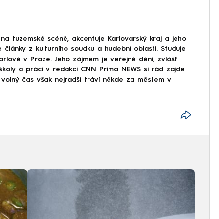
na tuzemské scéně, akcentuje Karlovarský kraj a jeho
e články z kulturního soudku a hudební oblasti. Studuje
arlově v Praze. Jeho zájmem je veřejné dění, zvlášť
ě školy a práci v redakci CNN Prima NEWS si rád zajde
j volný čas však nejradši tráví někde za městem v