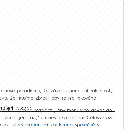
o nové paradigma, že válka je normální záležitostí,
tava, že musíme zbrojit, aby se nic takového
dívejte zde:
 deficitu státního rozpočtu, aby mohli více dávat do
iled to fetch
dalších generací,“ pronesl exprezident. Celosvětově
uest, který
moderoval konferenci společně s