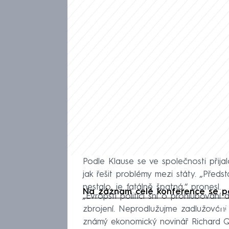
Podle Klause se ve společnosti přijal
jak řešit problémy mezi státy. „Předs
nestalo, je fatálně špatná,“ pronesl.
Na záznam celé konference se po
„Evropští politici sní o prohlubování
Fa
zbrojení. Neprodlužujme zadlužování 
známý ekonomický novinář Richard Q