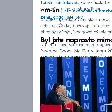
Terezií Tománkovou
, se ho následně
výrazné hrozby ze strany Ruska.
K TÉMATU:
Jste ekonomická hrozba
zemi, opáčil šéf SPD
S touto myšlenkou však Klaus nesouhl
nebo do Česka, považuji za hloupý. 
obranný průmysl,“ reagoval bývalý pr
Byl jste naprosto mim
Na jeho slova však ihned zareagova
Ruska na Evropu jste říkal v únoru 
Tenkrát jste byl naprosto mimo,“ opře