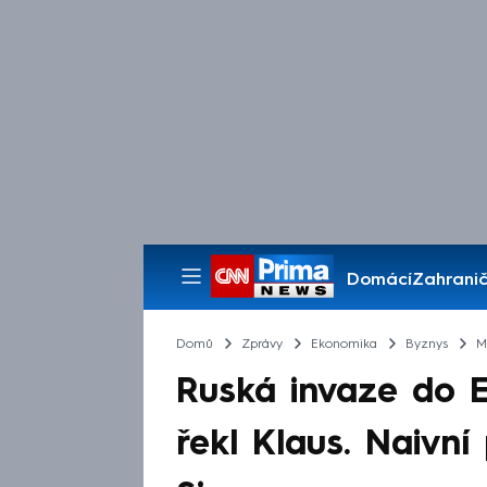
Domácí
Zahranič
Pořady
Domů
Zprávy
Ekonomika
Byznys
M
Ruská invaze do 
řekl Klaus. Naivní