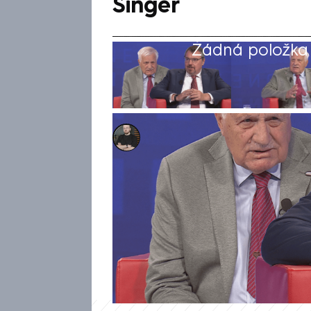
Singer
Žádná položka z
Marek Pausz
1. kvě 2025, 08:25
Bývalý prezident Václav Klau
NEWS odmítl obavu, že by Rus
dokonce ji označil za hloupost
snít o válkách“. Podobná slova
úplně mimo, kontroval bývalý
Singer. Dodal, že takto přistu