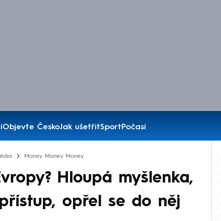
í
Objevte Česko
Jak ušetřit
Sport
Počasí
édia
Money Money Money
Evropy? Hloupá myšlenka,
 přístup, opřel se do něj