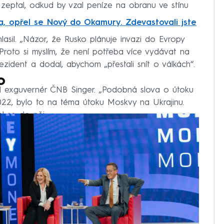
 zeptal, odkud by vzal peníze na obranu ve stínu
, opřel se Nový do Okamury. Zdevastovali jste
asil. „Názor, že Rusko plánuje invazi do Evropy
Proto si myslím, že není potřeba více vydávat na
ezident a dodal, abychom „přestali snít o válkách“.
o
l exguvernér ČNB Singer. „Podobná slova o útoku
2022, bylo to na téma útoku Moskvy na Ukrajinu.
l se do něj.