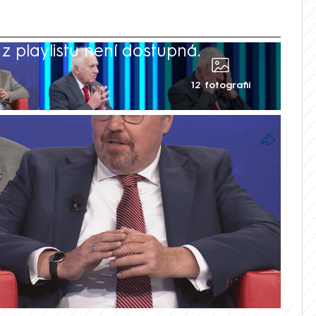
 playlistu není dostupná.
12 fotografií
s na byznysové konferenci CNN Prima
ko chtělo zaútočit na evropské státy,
. Řekl také, že by státníci „měli přestat
 jsem od vás slyšel v únoru 2022, byl jste
 guvernér České národní banky Miroslav
povat k bezpečnostní situaci je naivní.