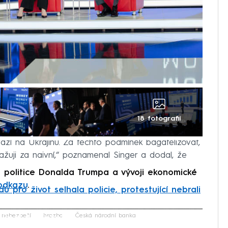
18 fotografií
zbu. „Ze srovnatelných ekonomik vydává na armádu
nvazí na Ukrajinu. Za těchto podmínek bagatelizovat,
ažuji za naivní,“ poznamenal Singer a dodal, že
o politice Donalda Trumpa a vývoji ekonomické
odkazu
.
u pro život selhala policie, protestující nebrali
iled to fetch
nebezpečí
hrozba
Česká národní banka