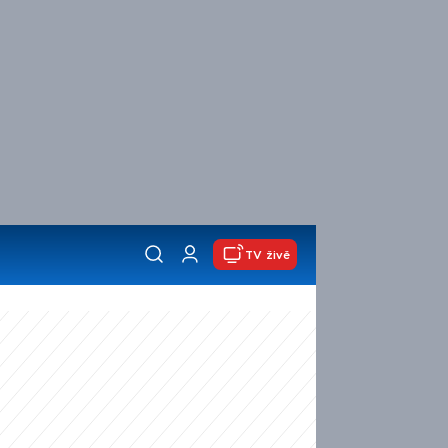
TV živě