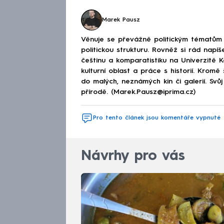
Marek Pausz
Věnuje se převážně politickým tématům 
politickou strukturu. Rovněž si rád napíš
češtinu a komparatistiku na Univerzitě K
kulturní oblast a práce s historií. Krom
do malých, neznámých kin či galerií. Svů
přírodě. (Marek.Pausz@iprima.cz)
Pro tento článek jsou komentáře vypnuté
Návrhy pro vás