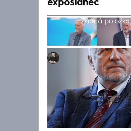
exposlanec
Žádná položka z
Marek Pausz
Akt. 27. bře 2025, 14:18
• 27. bře 2025, 13:13
Nadávky a urážení na politick
mimořádné schůzi o obraně v
a SPD, se do sebe na sítích p
Mirek Topolánek a expředseda
Boris Šťastný. Druhý jmenovaný
Topolánek počastoval výrazem
Senátu si přisadil dotazem, z