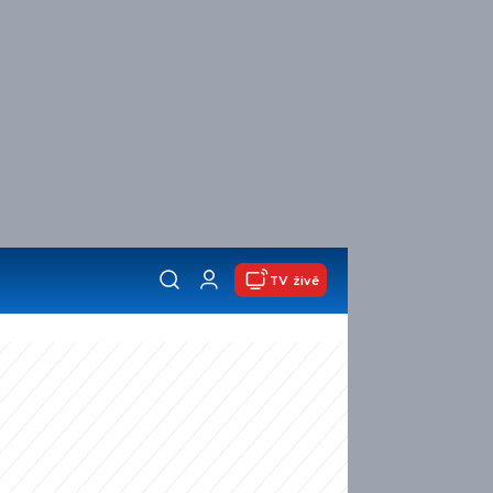
TV živě