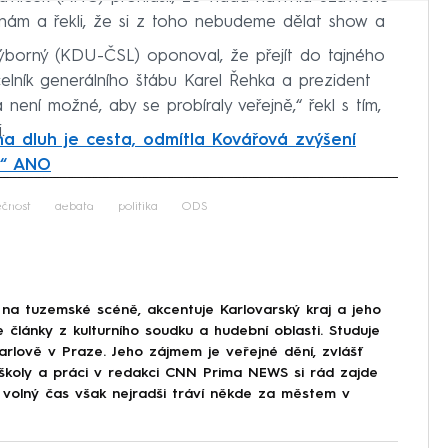
e nám a řekli, že si z toho nebudeme dělat show a
ýborný (KDU-ČSL) oponoval, že přejít do tajného
čelník generálního štábu Karel Řehka a prezident
 není možné, aby se probíraly veřejně,“ řekl s tím,
.
na dluh je cesta, odmítla Kovářová zvýšení
lo“ ANO
iled to fetch
čnost
debata
politika
ODS
na tuzemské scéně, akcentuje Karlovarský kraj a jeho
e články z kulturního soudku a hudební oblasti. Studuje
arlově v Praze. Jeho zájmem je veřejné dění, zvlášť
ě školy a práci v redakci CNN Prima NEWS si rád zajde
j volný čas však nejradši tráví někde za městem v