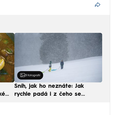
31
fotografií
Sníh, jak ho neznáte: Jak
ké
rychle padá i z čeho se
ská
skládá. A vločky nejsou bílé