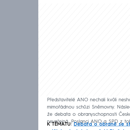
Představitelé ANO nechali kvůli nes
mimořádnou schůzi Sněmovny. Následn
že debata o obranyschopnosti Čes
neveřejná. Poslanci ANO a SPD z toh
K TÉMATU:
Debata o obraně se st