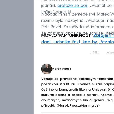
jednání,
protože se bojí
. „Vysmáli s
tečka,“ podotkl.
Naopak ministr zemědělství Marek V
režimu bylo nezbytné. „Vystoupili ná
Petr Pavel. Zazněly tajné informace a
že zástupci opozice ze schůze utekli
MOHLO VÁM UNIKNOUT:
Zbrojení 
daní. Juchelka řekl, kde by „řeza
Fa
urážka
bezpe
Marek Pausz
Věnuje se převážně politickým tématům 
politickou strukturu. Rovněž si rád napíš
češtinu a komparatistiku na Univerzitě K
kulturní oblast a práce s historií. Krom
do malých, neznámých kin či galerií. Svů
přírodě. (Marek.Pausz@iprima.cz)