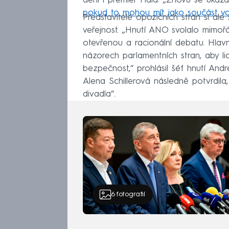
dění i premiér Fiala: „Znovu se uká
pokud to mohou mít jako součást v
Představitelé opozičních stran si ale
veřejnost. „Hnutí ANO svolalo mimoř
otevřenou a racionální debatu. Hlav
názorech parlamentních stran, aby li
bezpečnost,“ prohlásil šéf hnutí An
Alena Schillerová následně potvrdila
divadla“.
6
fotografií
Místopředseda dolní komory Karel Ha