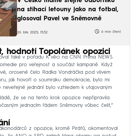
V Česku máme stejně odborníků
na stíhací letouny jako na fotbal,
glosoval Pavel ve Sněmovně
6 min čtení
26. bře 2025, 15:52
, hodnotí Topolánek opozici
oval také v pořadu K věci na CNN Prima NEWS.
komedie pro veřejnost a součást kampaně. Když
erové, orosené čelo Radka Vondráčka pod vlivem
u, jak hovoří o soumraku demokracie, bylo mi
že neveřejné jednání bylo vzhledem k utajovaným
ádě, že se na tento krok opozice nepřipravila.
oučasným jednacím řádem Sněmovny vůbec čelit,“
ání
ákonodárců z opozice, kromě Pirátů, okomentoval