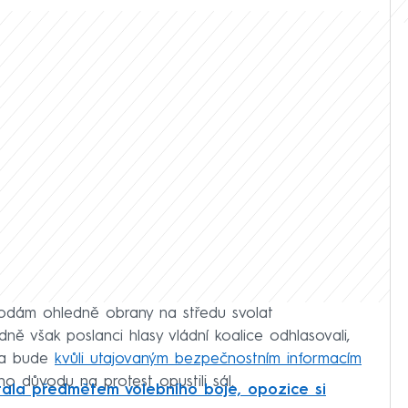
hodám ohledně obrany na středu svolat
ě však poslanci hlasy vládní koalice odhlasovali,
ka bude
kvůli utajovaným bezpečnostním informacím
o důvodu na protest opustili sál.
ala předmětem volebního boje, opozice si