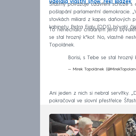
udělala vlastní show, řekl Blažek
Šťastný považuje uzavření schůze s 
pošlapání parlamentní demokracie. „
stovkách miliard z kapes daňových po
kabinetu Petra Fialy (ODS) bývalý č
To nenechalo chladným jeho bývalého 
se stal hrozný k*kot. No, vlastně nest
Topolánek.
Borisi, s Tebe se stal hrozný k
— Mirek Topolánek (@MirekTopola
Ani jeden z nich si nebral servítky. „
pokračoval ve slovní přestřelce Šťast