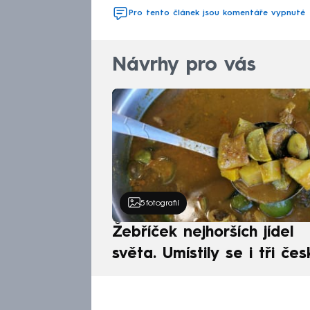
Pro tento článek jsou komentáře vypnuté
Návrhy pro vás
5
fotografií
Žebříček nejhorších jídel
světa. Umístily se i tři čes
pokrmy, vévodí skandináv
kuchyně