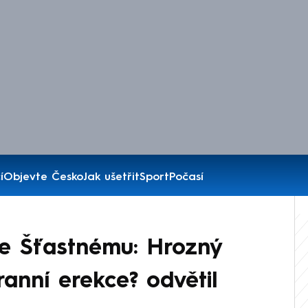
í
Objevte Česko
Jak ušetřit
Sport
Počasí
ke Šťastnému: Hrozný
ranní erekce? odvětil