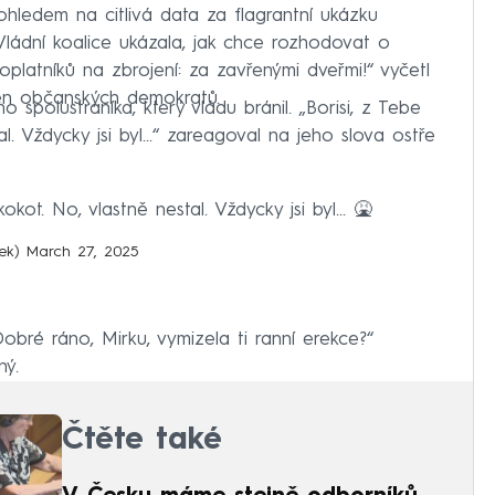
ohledem na citlivá data za flagrantní ukázku
Vládní koalice ukázala, jak chce rozhodovat o
platníků na zbrojení: za zavřenými dveřmi!“ vyčetl
len občanských demokratů.
spolustraníka, který vládu bránil. „Borisi, z Tebe
al. Vždycky jsi byl...“ zareagoval na jeho slova ostře
okot. No, vlastně nestal. Vždycky jsi byl... 🤮
nek)
March 27, 2025
Dobré ráno, Mirku, vymizela ti ranní erekce?“
ný.
Čtěte také