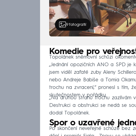
9
fotografií
Komedie pro veřejnost
Topolánek sněmovní schůzi okoment
„Jednání opozičních ANO a SPD je 
jsem viděl zaťaté zuby Aleny Schill
nebo Andreje Babiše a Tomia Okamur
trochu na zvracení,“ pronesl s tím, 
skutečnostem v pořádku.
„Na druhou stranu trochu zazlívám vl
Destrukci a obstrukci se nedá se s
dodal Topolánek.
Spor o uzavřené jedn
Po skončení neveřejné schůze bez z