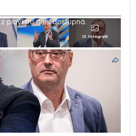
 playlistu není dostupná.
10 fotografií
é scéně neberou konce. Kvůli středeční
e Sněmovně, která skončila neúčastí ANO
ustili bývalý premiér a předseda ODS
 pražské ODS a politik za Motoristy sobě
 kritizoval přístup vlády, za což ho
 „hrozný k*kot“. Neúspěšný kandidát do
da expremiérovi „vymizela ranní erekce“.