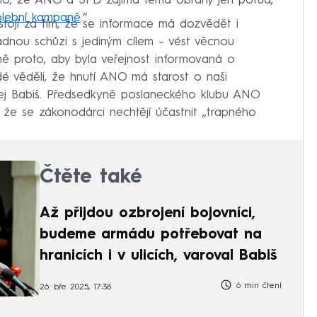
zalo, že ANO a SPD zajímá téma obrany jen potud,
olební kampaně
.“
 stojí za tím, že se informace má dozvědět i
ádnou schůzi s jediným cílem – vést věcnou
ně proto, aby byla veřejnost informovaná o
dé věděli, že hnutí ANO má starost o naši
drej Babiš. Předsedkyně poslaneckého klubu ANO
, že se zákonodárci nechtějí účastnit „trapného
Čtěte také
Až přijdou ozbrojení bojovníci,
budeme armádu potřebovat na
hranicích i v ulicích, varoval Babiš
6 min čtení
26. bře 2025, 17:38
vlíček (ANO) prohlásil, že vláda navrhla uzavřené