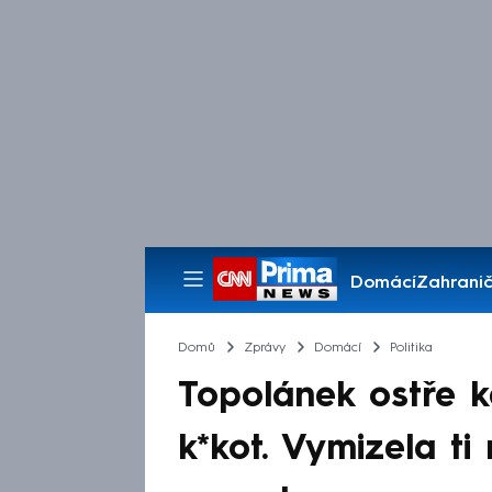
Domácí
Zahranič
Pořady
Domů
Zprávy
Domácí
Politika
Topolánek ostře 
k*kot. Vymizela ti 