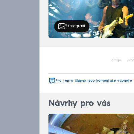
3
fotografií
drogy
smr
Pro tento článek jsou komentáře vypnuté
Návrhy pro vás