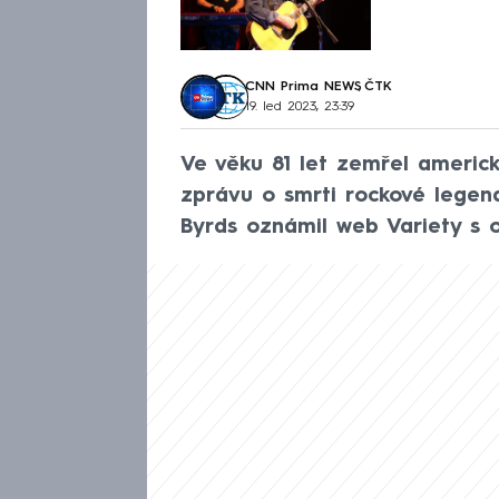
CNN Prima NEWS
,
ČTK
19. led 2023, 23:39
Ve věku 81 let zemřel americ
zprávu o smrti rockové legend
Byrds oznámil web Variety s 