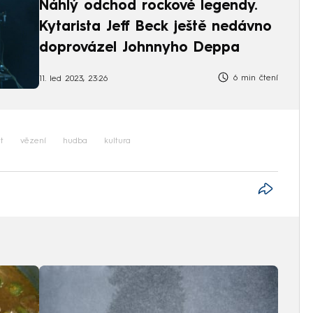
Náhlý odchod rockové legendy.
Kytarista Jeff Beck ještě nedávno
doprovázel Johnnyho Deppa
6 min čtení
11. led 2023, 23:26
t
vězení
hudba
kultura