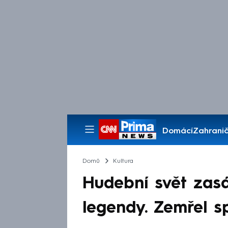
Domácí
Zahranič
Pořady
Domů
Kultura
Hudební svět zasá
legendy. Zemřel s