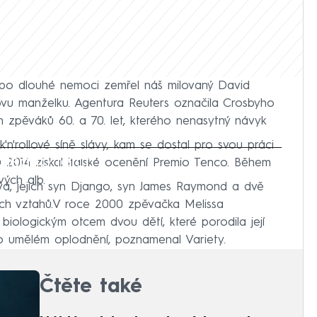
po dlouhé nemoci zemřel náš milovaný David
ovu manželku. Agentura Reuters označila Crosbyho
h zpěváků 60. a 70. let, kterého nenasytný návyk
'rollové síně slávy, kam se dostal pro svou práci
iled to fetch
2014 získal italské ocenění Premio Tenco. Během
vých alb.
á, jejich syn Django, syn James Raymond a dvě
ích vztahů.V roce 2000 zpěvačka Melissa
 biologickým otcem dvou dětí, které porodila její
po umělém oplodnění, poznamenal Variety.
Čtěte také