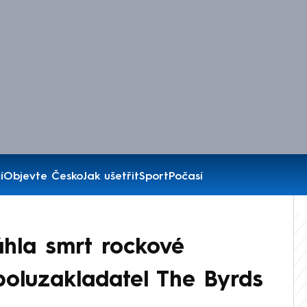
í
Objevte Česko
Jak ušetřit
Sport
Počasí
hla smrt rockové
poluzakladatel The Byrds