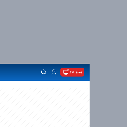
TV živě