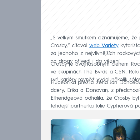
„S velkým smutkem oznamujeme, že 
Crosby,“ citoval
web Variety
kytarist
za jednoho z nejvlivnějších rockovýc
na drogy přivedl i do vězení.
Crosby je dvojnásobným členem Rock'n
Fa
ve skupinách The Byrds a CSN. Roku 
své kariéry rovněž vydal několik sólo
Hudebníka přežila žena Jan Danceov
dcery, Erika a Donovan, z předchoz
Etheridgeová odhalila, že Crosby byl
tehdejší partnerka Julie Cypherová 