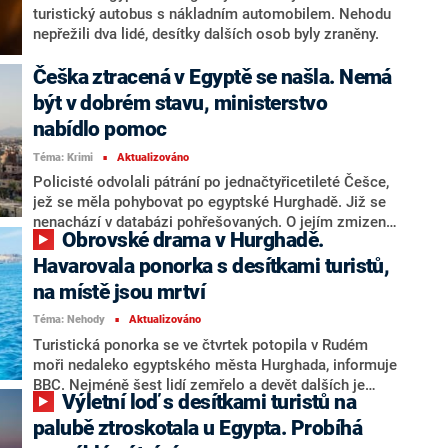
turistický autobus s nákladním automobilem. Nehodu
nepřežili dva lidé, desítky dalších osob byly zraněny.
Češka ztracená v Egyptě se našla. Nemá
být v dobrém stavu, ministerstvo
nabídlo pomoc
Téma: Krimi
Aktualizováno
■
Policisté odvolali pátrání po jednačtyřicetileté Češce,
jež se měla pohybovat po egyptské Hurghadě. Již se
nenachází v databázi pohřešovaných. O jejím zmizení
Obrovské drama v Hurghadě.
informovala i její sestra na facebookových stránkách.
Žena měla odletět sama do africké země. Podle
Havarovala ponorka s desítkami turistů,
informací webu Novinky.cz je v pořádku, ovšem ve
na místě jsou mrtví
špatném psychickém i fyzickém stavu.
Téma: Nehody
Aktualizováno
■
Turistická ponorka se ve čtvrtek potopila v Rudém
moři nedaleko egyptského města Hurghada, informuje
BBC. Nejméně šest lidí zemřelo a devět dalších je
Výletní loď s desítkami turistů na
zraněných. Dalších 39 turistů bylo zachráněno a nikdo
není pohřešován. Uvedla to agentura Reuters s
palubě ztroskotala u Egypta. Probíhá
odvoláním na informace zveřejněné na oficiální