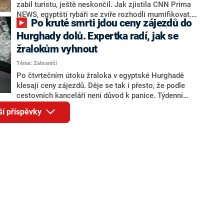
zabil turistu, ještě neskončil. Jak zjistila CNN Prima
NEWS, egyptští rybáři se zvíře rozhodli mumifikovat.
Po kruté smrti jdou ceny zájezdů do
Místní obyvatel Mohammed, provozovatel cestovní
kanceláře, celou „operaci“ natáčel a záběry poskytl
Hurghady dolů. Expertka radí, jak se
redakci.
žralokům vyhnout
Téma: Zahraničí
Po čtvrtečním útoku žraloka v egyptské Hurghadě
klesají ceny zájezdů. Děje se tak i přesto, že podle
cestovních kanceláří není důvod k panice. Týdenní
dovolená se momentálně dá sehnat i pod pět tisíc.
ší příspěvky
Tamní úřady hned uzavřely 74 kilometrů dlouhý úsek
pobřeží, nepřístupný zůstane až do neděle.