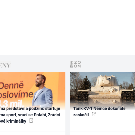
ma představila podzim: startuje
Tank KV-1 Němce dokonale
ma sport, vrací se Polabí, Zrádci
zaskočil
ové kriminálky