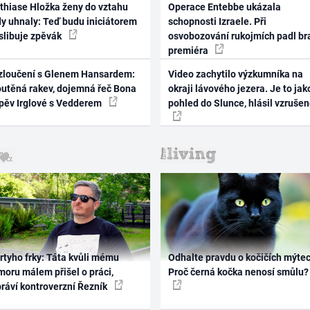
thiase Hložka ženy do vztahu
Operace Entebbe ukázala
dy uhnaly: Teď budu iniciátorem
schopnosti Izraele. Při
 slibuje zpěvák
osvobozování rukojmích padl br
premiéra
zloučení s Glenem Hansardem:
Video zachytilo výzkumníka na
outěná rakev, dojemná řeč Bona
okraji lávového jezera. Je to jak
zpěv Irglové s Vedderem
pohled do Slunce, hlásil vzruše
rtyho frky: Táta kvůli mému
Odhalte pravdu o kočičích mýtec
oru málem přišel o práci,
Proč černá kočka nenosí smůlu?
práví kontroverzní Řezník