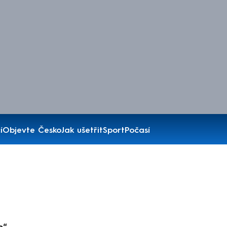
í
Objevte Česko
Jak ušetřit
Sport
Počasí