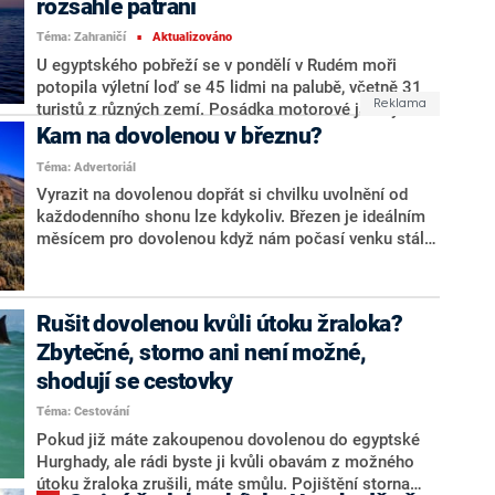
rozsáhlé pátrání
facebookové stránce Governorátu Rudé moře. Podle
Téma: Zahraničí
Aktualizováno
jeho prohlášení byli turisté na palubě ponorky z Ruska,
■
Indie, Norska a Švédska. Všichni mrtví jsou Rusové.
U egyptského pobřeží se v pondělí v Rudém moři
potopila výletní loď se 45 lidmi na palubě, včetně 31
turistů z různých zemí. Posádka motorové jachty
vyslala časně ráno nouzový signál, poté s ní byl
Kam na dovolenou v březnu?
přerušen kontakt. Většinu lidí se podařilo zachránit, po
Téma: Advertoriál
17 osobách však záchranáři stále pátrají, oznámily
Vyrazit na dovolenou dopřát si chvilku uvolnění od
podle tiskových agentur místní úřady. České
každodenního shonu lze kdykoliv. Březen je ideálním
ministerstvo zahraničí nemá informace o Češích, jichž
měsícem pro dovolenou když nám počasí venku stále
by se nehoda dotkla. Velké cestovní kanceláře
ještě nepřeje a hlavní dovolenková sezóna je teprve
potvrdily, že jejich klienti na palubě nebyli, sdělila
před námi. Dovolená začátkem jara má několik výhod.
Mariana Wernerová z odboru komunikace MZV.
Můžete se těšit na příjemně strávenné chvíle ve dvou,
Rušit dovolenou kvůli útoku žraloka?
s rodinou nebo přáteli v destinacích, kde se ohřejete a
Zbytečné, storno ani není možné,
užijete si dny plné pohody. Inspirujte se u nás proč a
kam cestovat na sklonku zimy.
shodují se cestovky
Téma: Cestování
Pokud již máte zakoupenou dovolenou do egyptské
Hurghady, ale rádi byste ji kvůli obavám z možného
útoku žraloka zrušili, máte smůlu. Pojištění storna