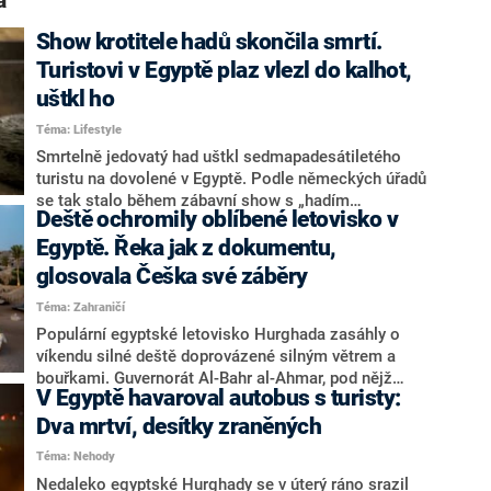
a“
Show krotitele hadů skončila smrtí.
Turistovi v Egyptě plaz vlezl do kalhot,
uštkl ho
Téma: Lifestyle
Smrtelně jedovatý had uštkl sedmapadesátiletého
turistu na dovolené v Egyptě. Podle německých úřadů
se tak stalo během zábavní show s „hadím
Deště ochromily oblíbené letovisko v
kouzelníkem“, při níž mu plaz vlezl do kalhot. K
incidentu došlo na začátku dubna v Hurghadě,
Egyptě. Řeka jak z dokumentu,
oblíbeném letovisku u Rudého moře, informoval deník
glosovala Češka své záběry
The Guardian.
Téma: Zahraničí
Populární egyptské letovisko Hurghada zasáhly o
víkendu silné deště doprovázené silným větrem a
bouřkami. Guvernorát Al-Bahr al-Ahmar, pod nějž
V Egyptě havaroval autobus s turisty:
město spadá, vyhlásil stav nouze a zavedl horkou
linku mezi starosty, informovala tamní média.
Dva mrtví, desítky zraněných
Následky srážek na sociální síti popsala i Češka.
Téma: Nehody
Nedaleko egyptské Hurghady se v úterý ráno srazil