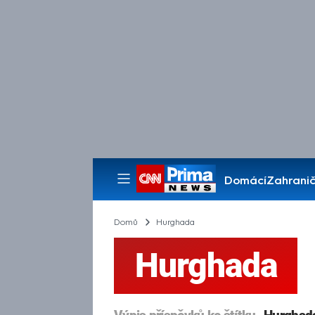
Domácí
Zahranič
Pořady
Domů
Hurghada
Hurghada