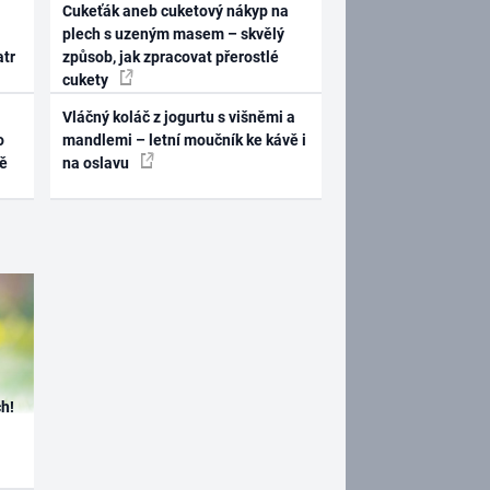
Cukeťák aneb cuketový nákyp na
plech s uzeným masem – skvělý
atr
způsob, jak zpracovat přerostlé
cukety
Vláčný koláč z jogurtu s višněmi a
o
mandlemi – letní moučník ke kávě i
ně
na oslavu
h!