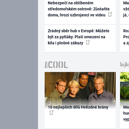
Nebezpečí na oblíbeném
Ma
středomořském ostrově: Zůstaňte
vž
doma, hrozí ozbrojenci ve videu
já,
Zrádný sběr hub v Evropě: Můžete
Ro
být za pytláky. Platí omezení na
Pr
kila i plošné zákazy
a 
10 nejlepších dílů Hvězdné brány
Ma
hum
vy