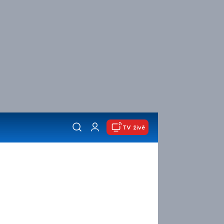
TV živě