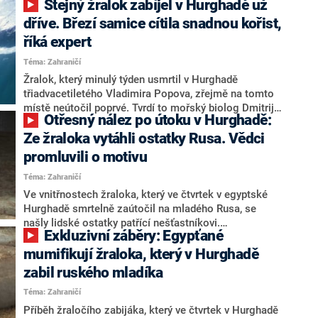
Stejný žralok zabíjel v Hurghadě už
zájezdu se na takové události nevztahuje. Na dotaz
CNN Prima NEWS to uvedli zástupci českých
dříve. Březí samice cítila snadnou kořist,
cestovních kanceláří a pojišťoven. Mimo jiné
říká expert
zdůraznili, že se lidé nemají čeho obávat. Pláže v
Téma: Zahraničí
hotelových resortech jsou hlídané plavčíky a většina
také disponuje ochrannými sítěmi a bójkami. Důležité
Žralok, který minulý týden usmrtil v Hurghadě
podle nich je dodržovat pravidla, která v daném
třiadvacetiletého Vladimira Popova, zřejmě na tomto
letovisku platí.
místě neútočil poprvé. Tvrdí to mořský biolog Dmitrij
Otřesný nález po útoku v Hurghadě:
Orlov, jenž vyslovil podezření, že se jedná o stejného
predátora, který loni zabil dvě turistky. O názoru
Ze žraloka vytáhli ostatky Rusa. Vědci
odborníka informoval britský deník The Sun.
promluvili o motivu
Téma: Zahraničí
Ve vnitřnostech žraloka, který ve čtvrtek v egyptské
Hurghadě smrtelně zaútočil na mladého Rusa, se
našly lidské ostatky patřící nešťastníkovi.
Exkluzivní záběry: Egypťané
Krvežíznivou parybu odchytli rybáři chvíli po brutálním
napadení. Mladík zoufale volal o pomoc svého otce,
mumifikují žraloka, který v Hurghadě
ale nikdo nebyl nablízku. Útok trval jen pár vteřin.
zabil ruského mladíka
Informaci o nálezu přinesl britský web Daily Mail. Tělo
Téma: Zahraničí
ubitého žraloka následně prošlo mumifikací a bude
vystaveno v místním muzeu.
Příběh žraločího zabijáka, který ve čtvrtek v Hurghadě