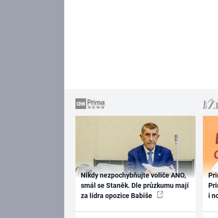
Nikdy nezpochybňujte voliče ANO,
Pri
smál se Staněk. Dle průzkumu mají
Pri
za lídra opozice Babiše
i n