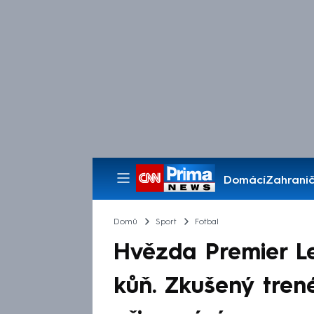
Domácí
Zahranič
Pořady
Domů
Sport
Fotbal
Hvězda Premier L
kůň. Zkušený trené