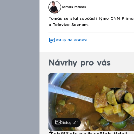
Tomáš Macák
Tomáš se stal součástí týmu CNN Prima 
a Televize Seznam.
Vstup do diskuze
Návrhy pro vás
5
fotografií