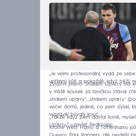
„Je velmi profesionální, vydá ze sebe
upřímný kůň a pokaždé, když běží, 
Zvláštní jméno Shakem Up'Arry má ku
v místě kousek za lavičkou stával c
‚shakem up'arry‘, ‚shakem up'arry‘ (p
večer domů, jediné, co jsem slyšel, by
vyprávěl bývalý kouč.
„Takže když jsem dostal koně, mysl
Up'Arry,“ uzavřel Redknapp.
Kromě West Hamu a Tottenhamu půs
Queens Park Rangers, ale nejdelší tr