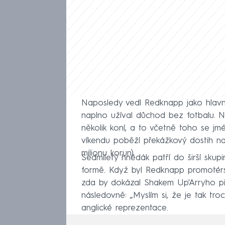
Naposledy vedl Redknapp jako hlavní
naplno užíval důchod bez fotbalu. N
několik koní, a to včetně toho se j
víkendu poběží překážkový dostih na 
milionu korun).
Sedmiletý hnědák patří do širší skup
formě. Když byl Redknapp promotérsk
zda by dokázal Shakem Up'Arryho při
následovně: „Myslím si, že je tak tr
anglické reprezentace.