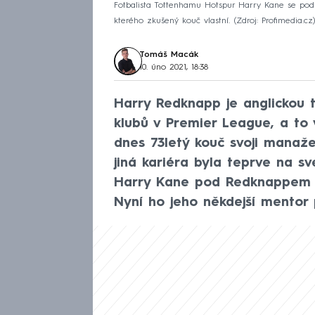
Fotbalista Tottenhamu Hotspur Harry Kane se po
kterého zkušený kouč vlastní.
Zdroj: Profimedia.cz
Tomáš Macák
10. úno 2021, 18:38
Harry Redknapp je anglickou t
klubů v Premier League, a to
dnes 73letý kouč svoji manaže
jiná kariéra byla teprve na s
Harry Kane pod Redknappem d
Nyní ho jeho někdejší mentor 