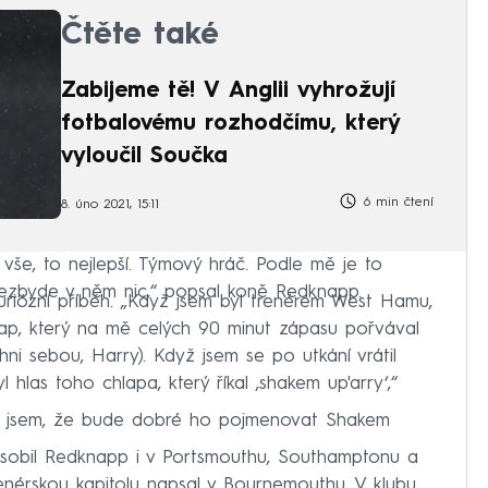
Čtěte také
Zabijeme tě! V Anglii vyhrožují
fotbalovému rozhodčímu, který
vyloučil Součka
6 min čtení
8. úno 2021, 15:11
 vše, to nejlepší. Týmový hráč. Podle mě je to
nezbyde v něm nic,“ popsal koně Redknapp.
riózní příběh. „Když jsem byl trenérem West Hamu,
hlap, který na mě celých 90 minut zápasu pořvával
ohni sebou, Harry). Když jsem se po utkání vrátil
l hlas toho chlapa, který říkal ‚shakem up'arry‘,“
el jsem, že bude dobré ho pojmenovat Shakem
obil Redknapp i v Portsmouthu, Southamptonu a
enérskou kapitolu napsal v Bournemouthu. V klubu,