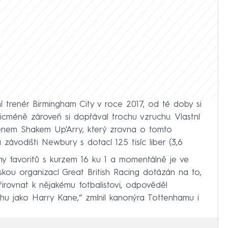
 trenér Birmingham City v roce 2017, od té doby si
icméně zároveň si dopřával trochu vzruchu. Vlastní
ménem Shakem Up'Arry, který zrovna o tomto
závodišti Newbury s dotací 125 tisíc liber (3,6
iny favoritů s kurzem 16 ku 1 a momentálně je ve
ou organizací Great British Racing dotázán na to,
rovnat k nějakému fotbalistovi, odpověděl
ochu jako Harry Kane,“ zmínil kanonýra Tottenhamu i