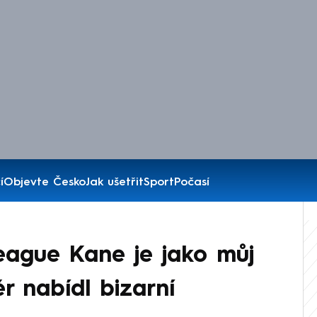
í
Objevte Česko
Jak ušetřit
Sport
Počasí
eague Kane je jako můj
r nabídl bizarní