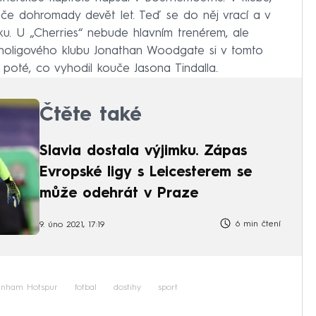
kouče dohromady devět let. Teď se do něj vrací a v
u. U „Cherries“ nebude hlavním trenérem, ale
holigového klubu Jonathan Woodgate si v tomto
poté, co vyhodil kouče Jasona Tindalla.
Čtěte také
Slavia dostala výjimku. Zápas
Evropské ligy s Leicesterem se
může odehrát v Praze
6 min čtení
9. úno 2021, 17:19
enham Hotspur
fotbal
dostihy
sport