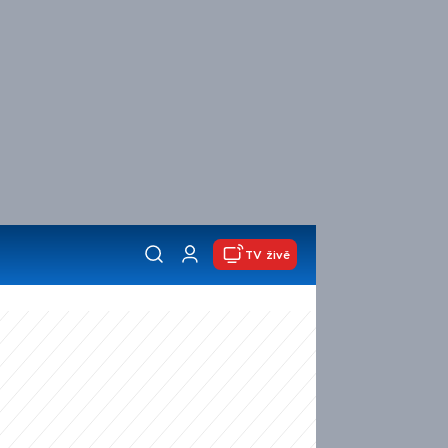
TV živě