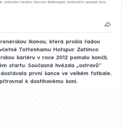
dle známého trenéra Harryho Redknappa vlastnostmi podobá koni,
renérskou ikonou, která prošla řadou
 včetně Tottenhamu Hotspur. Zatímco
rskou kariéru v roce 2012 pomalu končil,
vém startu. Současná hvězda „ostrovů“
ostávala první šance ve velkém fotbale.
přirovnal k dostihovému koni.