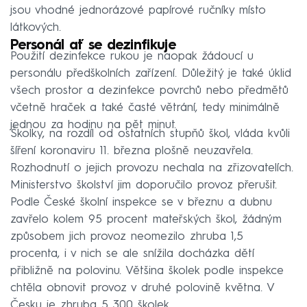
jsou vhodné jednorázové papírové ručníky místo
látkových.
Personál ať se dezinfikuje
Použití dezinfekce rukou je naopak žádoucí u
personálu předškolních zařízení. Důležitý je také úklid
všech prostor a dezinfekce povrchů nebo předmětů
včetně hraček a také časté větrání, tedy minimálně
jednou za hodinu na pět minut.
Školky, na rozdíl od ostatních stupňů škol, vláda kvůli
šíření koronaviru 11. března plošně neuzavřela.
Rozhodnutí o jejich provozu nechala na zřizovatelích.
Ministerstvo školství jim doporučilo provoz přerušit.
Podle České školní inspekce se v březnu a dubnu
zavřelo kolem 95 procent mateřských škol, žádným
způsobem jich provoz neomezilo zhruba 1,5
procenta, i v nich se ale snížila docházka dětí
přibližně na polovinu. Většina školek podle inspekce
chtěla obnovit provoz v druhé polovině května. V
Česku je zhruba 5 300 školek.