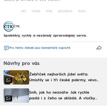
děti
mýdlo
kůže
dezinfekce
školky
ČTK
Spolehlivý, rychlý a nezávislý zpravodajský servis.
Pro tento článek jsou komentáře vypnuté
Návrhy pro vás
Žebříček nejhorších jídel světa.
Umístily se i tři české pokrmy, vévodí
skandinávská kuchyně
Sníh, jak ho neznáte: Jak rychle
padá i z čeho se skládá. A vločky
nejsou bílé