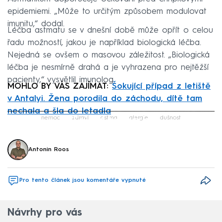
epidemiemi. „Může to určitým způsobem modulovat
imunitu,“ dodal.
Léčba astmatu se v dnešní době může opřít o celou
řadu možností, jakou je například biologická léčba.
Nejedná se ovšem o masovou záležitost. „Biologická
léčba je nesmírně drahá a je vyhrazena pro nejtěžší
pacienty,“ vysvětlil imunolog.
MOHLO BY VÁS ZAJÍMAT:
Šokující případ z letiště
v Antalyi. Žena porodila do záchodu, dítě tam
nechala a šla do letadla
Failed to fetch
nemoc
zdraví
astma
alergie
dušnost
Antonin Roos
Pro tento článek jsou komentáře vypnuté
Návrhy pro vás