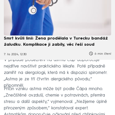
Smrt kvůli linii: Žena prodělala v Turecku bandáž
žaludku. Komplikace ji zabily, věc řeší soud
6 min čtení
7. lis 2024, 12:30
V případě podezření na astma Čáp doporučuje
nejdříve navštívit praktického lékaře. Poté případně
zamířit na alergologii, která má k dispozici spirometr.
„Astma je ze tří čtvrtin alergického původu,“
připomněl.
Příčin vzniku astma může být podle Čápa mnoho.
„Znečištěné ovzduší, chemie v potravinách, přemíra
stresu a další aspekty,“ vyjmenoval. „Nežijeme úplně
přirozeným způsobem,“ konstatoval expert.
Astmatikům doporučuje očkování před chřipkovými