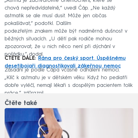
„Astma je záchvatovité onemocnění, které se
chová nepředvídatelně,“ uvedl Čáp. „Ne každý
astmatik se ale musí dusit. Může jen občas
pokašlávat,“ podotkl. Dalším
podezřelým znakem může být nadměrná dušnost v
běžných situacích. „U dětí pak rodiče mohou
zpozorovat, že u nich něco není při dýchání v
pořádku,“ dodal.
ČTĚTE DÁLE:
Rána pro český sport. Úspěšnému
desetibojaři diagnostikovali zákeřnou nemoc
Zásadní je podle Čápa včasné odhalení nemoci.
„Klíč k astmatu je v dětském věku. Když ho pediatři
dobře vyléčí, nemají lékaři s dospělým pacientem tolik
práce,“ zdůraznil.
Čtěte také