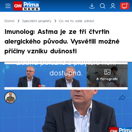
Domů
Speciální projekty
Co na to vaše zdraví
Imunolog: Astma je ze tří čtvrtin
alergického původu. Vysvětlil možné
příčiny vzniku dušnosti
Žádná položka z playlistu není
dostupná.
8 fotografií
Antonin Roos
9. lis 2024, 09:27
Astma je ze tří čtvrtin alergického původu
a souvisí i s naším životním stylem, přiblížil