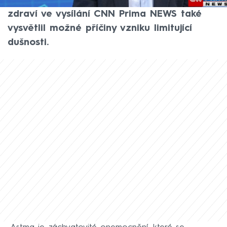
imunolog Petr Čáp. V pořadu Co na to vaše
zdraví ve vysílání CNN Prima NEWS také
vysvětlil možné příčiny vzniku limitující
dušnosti.