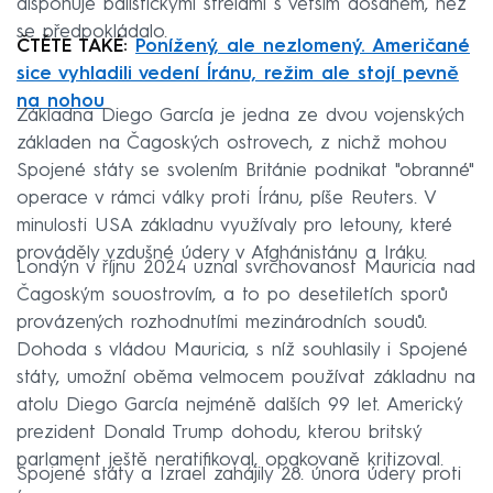
disponuje balistickými střelami s větším dosahem, než
se předpokládalo.
ČTĚTE TAKÉ:
Ponížený, ale nezlomený. Američané
sice vyhladili vedení Íránu, režim ale stojí pevně
na nohou
Základna Diego García je jedna ze dvou vojenských
základen na Čagoských ostrovech, z nichž mohou
Spojené státy se svolením Británie podnikat "obranné"
operace v rámci války proti Íránu, píše Reuters. V
minulosti USA základnu využívaly pro letouny, které
prováděly vzdušné údery v Afghánistánu a Iráku.
Londýn v říjnu 2024 uznal svrchovanost Mauricia nad
Čagoským souostrovím, a to po desetiletích sporů
provázených rozhodnutími mezinárodních soudů.
Dohoda s vládou Mauricia, s níž souhlasily i Spojené
státy, umožní oběma velmocem používat základnu na
atolu Diego García nejméně dalších 99 let. Americký
prezident Donald Trump dohodu, kterou britský
parlament ještě neratifikoval, opakovaně kritizoval.
Spojené státy a Izrael zahájily 28. února údery proti