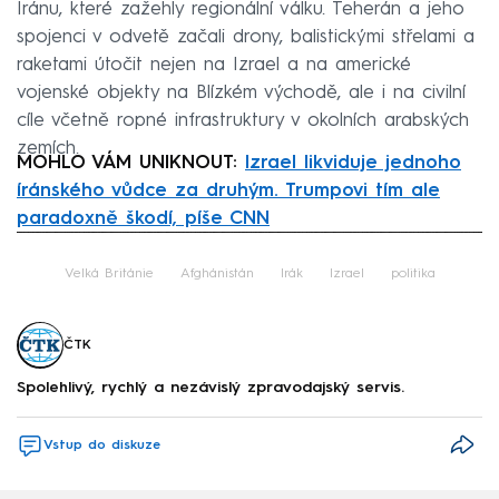
Íránu, které zažehly regionální válku. Teherán a jeho
spojenci v odvetě začali drony, balistickými střelami a
raketami útočit nejen na Izrael a na americké
vojenské objekty na Blízkém východě, ale i na civilní
cíle včetně ropné infrastruktury v okolních arabských
zemích.
MOHLO VÁM UNIKNOUT:
Izrael likviduje jednoho
íránského vůdce za druhým. Trumpovi tím ale
paradoxně škodí, píše CNN
Failed to fetch
Velká Británie
Afghánistán
Irák
Izrael
politika
ČTK
Spolehlivý, rychlý a nezávislý zpravodajský servis.
Vstup do diskuze