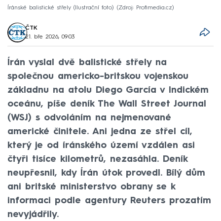
Íránské balistické střely (Ilustrační foto)
Zdroj: Profimedia.cz
ČTK
21. bře 2026, 09:03
Írán vyslal dvě balistické střely na
společnou americko-britskou vojenskou
základnu na atolu Diego García v Indickém
oceánu, píše deník The Wall Street Journal
(WSJ) s odvoláním na nejmenované
americké činitele. Ani jedna ze střel cíl,
který je od íránského území vzdálen asi
čtyři tisíce kilometrů, nezasáhla. Deník
neupřesnil, kdy Írán útok provedl. Bílý dům
ani britské ministerstvo obrany se k
informaci podle agentury Reuters prozatím
nevyjádřily.