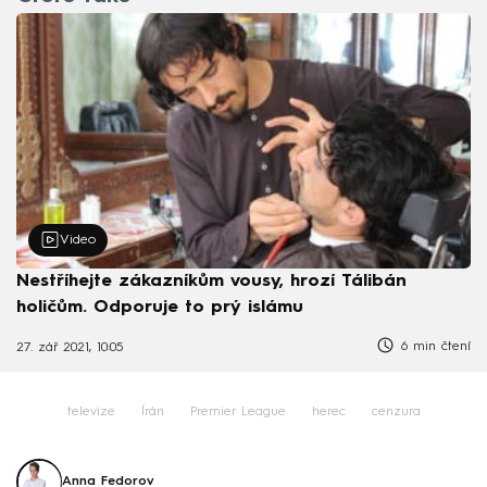
Video
Nestříhejte zákazníkům vousy, hrozí Tálibán
holičům. Odporuje to prý islámu
6 min čtení
27. zář 2021, 10:05
televize
Írán
Premier League
herec
cenzura
Anna Fedorov