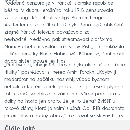
Podobná cenzura je v Íránské islámské republice
běžná. V dubnu letošního roku IRIB cenzurovala
zápas anglické fotbalové ligy Premier League.
Asistentem rozhodčího totiž byla žena, jejíž oblečení
zřejmě íránská televize považovala za
nevhodné. Nedávno pak streamovací platforma
Namava během vysílání talk show Pishgoo neukázala
obličej herečky Elnaz Habibiové. Během vysílání mohli
diváci slyšet pouze její hlas.
„Přál bych si, aby jméno hosta bylo alespoň opatřeno
titulky,“ postěžoval si herec Amin Tarokh. „Kdyby ji
moderátor na začátku nezmínil, vůbec bychom
netušili, o kterém umělci je řeč! Jaké potěšení plyne z
toho, když se zblízka díváme na tvůrce pořadu a z
dálky na hosta jen proto, že je to žena? Zvlášť u
takové dámy, která je velmi slušná. Od IRIB dostanete
jenom hlas a žádný obraz,“ rozčiloval se slavný herec.
Čtěte také