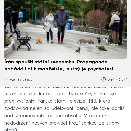
Írán spouští státní seznamku. Propaganda
nabádá lidi k manželství, nutný je psychotest
6 min čtení
14. čvc 2021, 06:12
Cenzura se vztahuje také na společné záběry mužů
a žen v domácím prostředí. Tyto scény kontroluje
před vysíláním íránská státní televize IRIB, která
zodpovídá nejen za udělování licencí, ale také dohlíží
nad streamováním on-line obsahu. V případě
nedodržení nových pravidel hrozí sankce ze strany
úřadů.