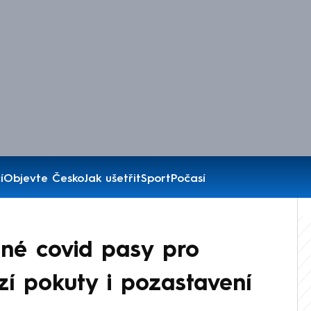
í
Objevte Česko
Jak ušetřit
Sport
Počasí
inné covid pasy pro
í pokuty i pozastavení