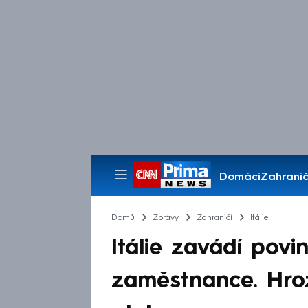
Domácí
Zahranič
Pořady
Domů
Zprávy
Zahraničí
Itálie
Itálie zavádí pov
zaměstnance. Hroz