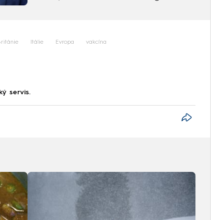
ritánie
Itálie
Evropa
vakcína
ký servis.