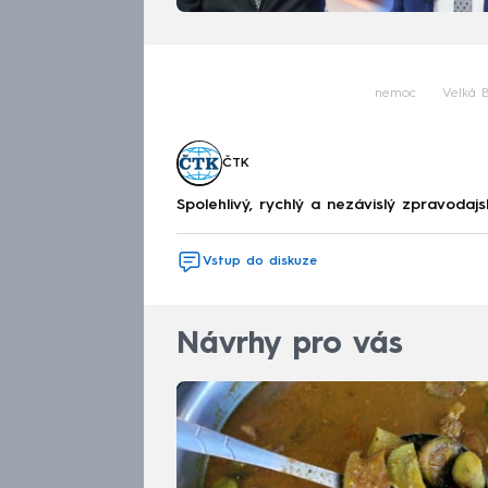
nemoc
Velká B
ČTK
Spolehlivý, rychlý a nezávislý zpravodajs
Vstup do diskuze
Návrhy pro vás