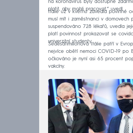
na koronavirus byly dostupné zdarma 
platit, aby mohli pracovat,“ uvedl.
Itálie už v květnu zavedla povinné o
musí mít i zaměstnanci v domovech p
suspendováno 728 lékařů, uvedla jej
platí povinnost prokazovat se covido
univerzitní studenty.
Šedesátimilionová Itálie patří v Evro
nejvíce obětí nemoci COVID-19 po Britá
očkováno je nyní asi 65 procent pop
vakcíny.