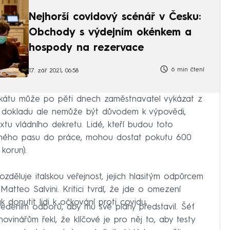
Nejhorší covidový scénář v Česku:
Obchody s výdejním okénkem a
hospody na rezervace
6 min čtení
17. zář 2021, 06:58
kátu může po pěti dnech zaměstnavatel vykázat z
ce dokladu ale nemůže být důvodem k výpovědi,
tu vládního dekretu. Lidé, kteří budou toto
leného pasu do práce, mohou dostat pokutu 600
 korun).
děluje italskou veřejnost, jejich hlasitým odpůrcem
Matteo Salvini. Kritici tvrdí, že jde o omezení
 donutit lidi k očkování proti covidu.
vedením odborů, aby mu své plány představil. Šéf
vinářům řekl, že klíčové je pro něj to, aby testy