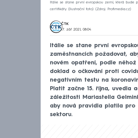
Itálie se stane první evropskou zemí, která bude
certifikáty. (Ilustrační foto)
Zdroj: Profimedia.cz
ČTK
17. zář 2021, 08:04
Itálie se stane první evropsk
zaměstnancích požadovat, aby 
novém opatření, podle něhož 
doklad o očkování proti covi
negativním testu na koronavi
Platit začne 15. října, uvedla
záležitosti Mariastella Gelmin
aby nová pravidla platila pr
sektoru.