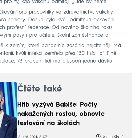
pro ty, kdo vakcínu odmítají. „Lidé by neměli
čkování pro pracovníky ve zdravotnictví, vakcíny
ro seniory. Dosud bylo kvůli odmítnutí očkování
ich profesní federace. Od nového školního roku
vými pasy i pro učitele, školní zaměstnance a
pě k zemím, které pandemie zasáhla nejcitelněji. Má
nii, kvůli infekci zemřelo přes 130 tisíc lidí. Plně
ulace, 73 procent lidí má alespoň jednu dávku
Čtěte také
Hřib vyzývá Babiše: Počty
nakažených rostou, obnovte
testování na školách
6 min čtení
16. zář 2021, 21:07