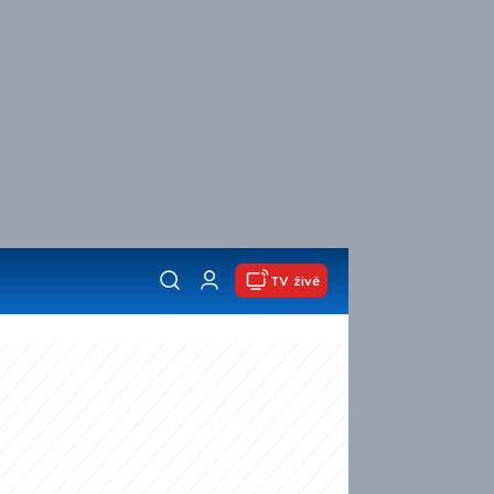
TV živě