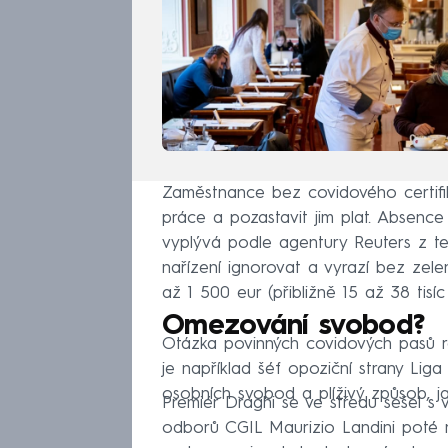
Zaměstnance bez covidového certifi
práce a pozastavit jim plat. Absen
vyplývá podle agentury Reuters z tex
nařízení ignorovat a vyrazí bez ze
až 1 500 eur (přibližně 15 až 38 tisíc
Omezování svobod?
Otázka povinných covidových pasů roz
je například šéf opoziční strany Liga 
osobních svobod a plíživý způsob, jak
Premiér Draghi se ve středu sešel s 
odborů CGIL Maurizio Landini poté no