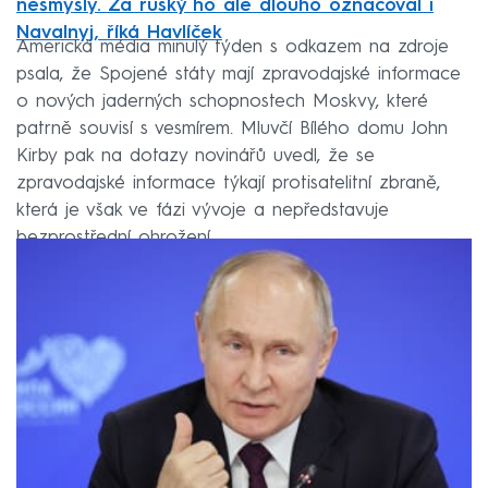
nesmysly. Za ruský ho ale dlouho označoval i
Navalnyj, říká Havlíček
Americká média minulý týden s odkazem na zdroje
psala, že Spojené státy mají zpravodajské informace
o nových jaderných schopnostech Moskvy, které
patrně souvisí s vesmírem. Mluvčí Bílého domu John
Kirby pak na dotazy novinářů uvedl, že se
zpravodajské informace týkají protisatelitní zbraně,
která je však ve fázi vývoje a nepředstavuje
bezprostřední ohrožení.