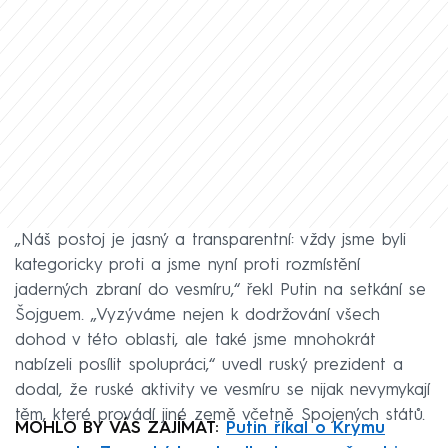
„Náš postoj je jasný a transparentní: vždy jsme byli
kategoricky proti a jsme nyní proti rozmístění
jaderných zbraní do vesmíru,“ řekl Putin na setkání se
Šojguem. „Vyzýváme nejen k dodržování všech
dohod v této oblasti, ale také jsme mnohokrát
nabízeli posílit spolupráci,“ uvedl ruský prezident a
dodal, že ruské aktivity ve vesmíru se nijak nevymykají
těm, které provádí jiné země včetně Spojených států.
MOHLO BY VÁS ZAJÍMAT:
Putin říkal o Krymu