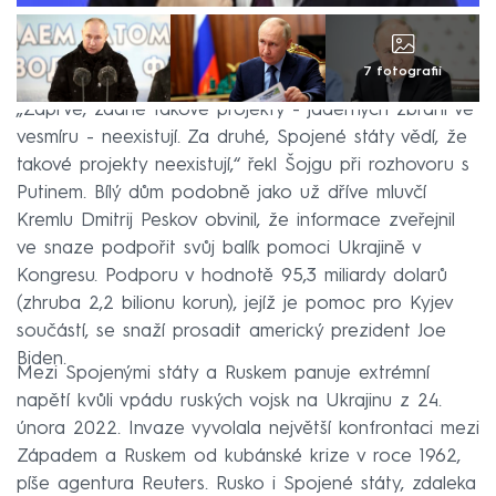
7 fotografií
„Zaprvé, žádné takové projekty - jaderných zbraní ve
vesmíru - neexistují. Za druhé, Spojené státy vědí, že
takové projekty neexistují,“ řekl Šojgu při rozhovoru s
Putinem. Bílý dům podobně jako už dříve mluvčí
Kremlu Dmitrij Peskov obvinil, že informace zveřejnil
ve snaze podpořit svůj balík pomoci Ukrajině v
Kongresu. Podporu v hodnotě 95,3 miliardy dolarů
(zhruba 2,2 bilionu korun), jejíž je pomoc pro Kyjev
součástí, se snaží prosadit americký prezident Joe
Biden.
Mezi Spojenými státy a Ruskem panuje extrémní
napětí kvůli vpádu ruských vojsk na Ukrajinu z 24.
února 2022. Invaze vyvolala největší konfrontaci mezi
Západem a Ruskem od kubánské krize v roce 1962,
píše agentura Reuters. Rusko i Spojené státy, zdaleka