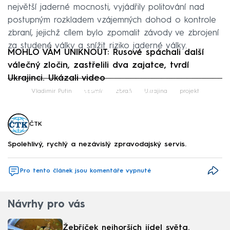
největší jaderné mocnosti, vyjádřily politování nad
postupným rozkladem vzájemných dohod o kontrole
zbraní, jejichž cílem bylo zpomalit závody ve zbrojení
za studené války a snížit riziko jaderné války.
MOHLO VÁM UNIKNOUT: Rusové spáchali další
válečný zločin, zastřelili dva zajatce, tvrdí
Ukrajinci. Ukázali video
Failed to fetch
Vladimir Putin
vesmír
zbraň
Ukrajina
projekt
ČTK
Spolehlivý, rychlý a nezávislý zpravodajský servis.
Pro tento článek jsou komentáře vypnuté
Návrhy pro vás
Žebříček nejhorších jídel světa.