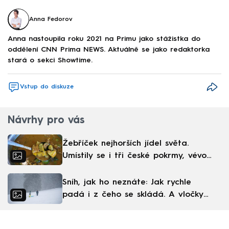
Anna Fedorov
Anna nastoupila roku 2021 na Primu jako stážistka do
oddělení CNN Prima NEWS. Aktuálně se jako redaktorka
stará o sekci Showtime.
Vstup do diskuze
Návrhy pro vás
Žebříček nejhorších jídel světa.
Umístily se i tři české pokrmy, vévodí
skandinávská kuchyně
Sníh, jak ho neznáte: Jak rychle
padá i z čeho se skládá. A vločky
nejsou bílé