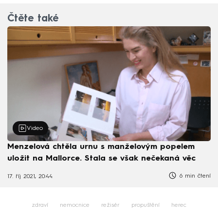
Čtěte také
Video
Menzelová chtěla urnu s manželovým popelem
uložit na Mallorce. Stala se však nečekaná věc
6 min čtení
17. říj 2021, 20:44
zdraví
nemocnice
režisér
propuštění
herec