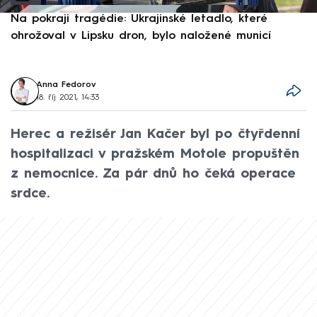
Na pokraji tragédie: Ukrajinské letadlo, které
P
ohrožoval v Lipsku dron, bylo naložené municí
e
Anna Fedorov
18. říj 2021, 14:33
Herec a režisér Jan Kačer byl po čtyřdenní
hospitalizaci v pražském Motole propuštěn
z nemocnice. Za pár dnů ho čeká operace
srdce.