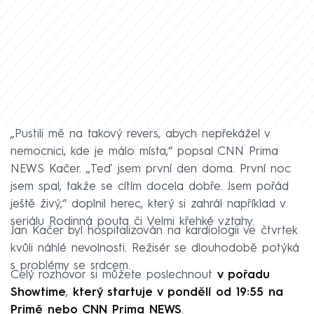
„Pustili mě na takový revers, abych nepřekážel v
nemocnici, kde je málo místa,“ popsal CNN Prima
NEWS Kačer. „Teď jsem první den doma. První noc
jsem spal, takže se cítím docela dobře. Jsem pořád
ještě živý,“ doplnil herec, který si zahrál například v
seriálu Rodinná pouta či Velmi křehké vztahy.
Jan Kačer byl hospitalizován na kardiologii ve čtvrtek
kvůli náhlé nevolnosti. Režisér se dlouhodobě potýká
s problémy se srdcem.
Celý rozhovor si můžete poslechnout
v pořadu
Showtime
,
který startuje v pondělí od 19:55 na
Primě nebo CNN Prima NEWS
.