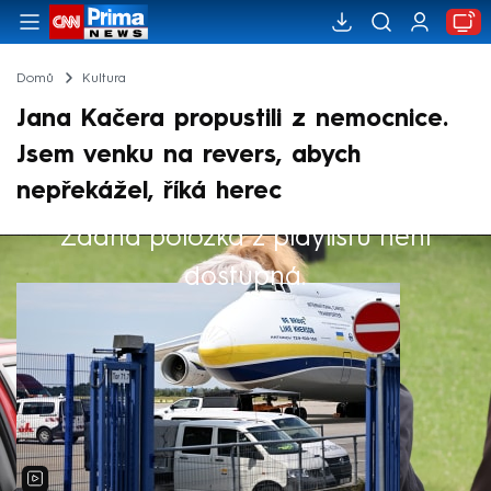
Domů
Kultura
Jana Kačera propustili z nemocnice.
Jsem venku na revers, abych
nepřekážel, říká herec
Žádná položka z playlistu není
Výběr redakce
dostupná.