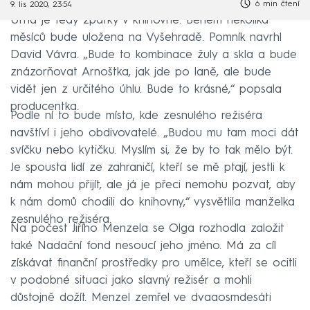
6 min čtení
9. lis 2020, 23:54
Urna je tedy zpátky v knihovně. Během několika
měsíců bude uložena na Vyšehradě. Pomník navrhl
David Vávra. „Bude to kombinace žuly a skla a bude
znázorňovat Arnoštka, jak jde po laně, ale bude
vidět jen z určitého úhlu. Bude to krásné,“ popsala
producentka.
Podle ní to bude místo, kde zesnulého režiséra
navštíví i jeho obdivovatelé. „Budou mu tam moci dát
svíčku nebo kytičku. Myslím si, že by to tak mělo být.
Je spousta lidí ze zahraničí, kteří se mě ptají, jestli k
nám mohou přijít, ale já je přeci nemohu pozvat, aby
k nám domů chodili do knihovny,“ vysvětlila manželka
zesnulého režiséra.
Na počest Jiřího Menzela se Olga rozhodla založit
také Nadační fond nesoucí jeho jméno. Má za cíl
získávat finanční prostředky pro umělce, kteří se ocitli
v podobné situaci jako slavný režisér a mohli
důstojně dožít. Menzel zemřel ve dvaaosmdesáti