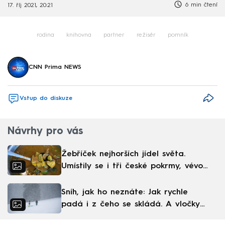
6 min čtení
17. říj 2021, 20:21
rodina
knihovna
partner
režisér
pomník
CNN Prima NEWS
Vstup do diskuze
Návrhy pro vás
Žebříček nejhorších jídel světa.
Umístily se i tři české pokrmy, vévodí
skandinávská kuchyně
Sníh, jak ho neznáte: Jak rychle
padá i z čeho se skládá. A vločky
nejsou bílé