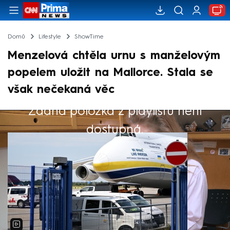
Domů
Lifestyle
ShowTime
Menzelová chtěla urnu s manželovým
popelem uložit na Mallorce. Stala se
však nečekaná věc
Žádná položka z playlistu není
Výběr redakce
dostupná.