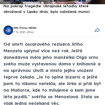
Na pokraji tragédie: Ukrajinské letadlo, které
P
ohrožoval v Lipsku dron, bylo naložené municí
e
CNN Prima NEWS
17. říj 2021, 20:44
Od smrti oscarového režiséra Jiřího
Menzela uplynul více než rok. Ještě
donedávna měla jeho manželka Olga urnu
svého muže vystavenou doma v knihovně a
na správnou chvíli a místo jejího uložení
teprve čekala. „Je to úplně bizarní a ještě
jsem to nikomu neřekla, ale Jirka si přál být
na Mallorce, kde to milujeme a kam jsme
léta jezdili,“ svěřila se Menzelová. Stala se
však jedna nečekaná věc.