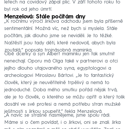
letech na covidový zápal plic. V září tohoto roku to
byl rok od jeho úmrtí.
Menzelová: Stále počítám dny
„K ročnímu výročí Jirkova odchodu jsem byla příšerně
sentimentální. Možná víc, než bych si myslela. Stále
počítám, jak dlouho jsme se neviděli. Je to těžké.
Naštěstí jsou tady děti, které nedovolí, abych byla
zoufalá,“ popsala trojnásobná maminka.
Obě dcerky a syn Albert maminku jen tak smutnit
nenechají. Oporu má Olga také v partnerovi a otci
jejího dlouho utajovaného syna, egyptologovi a
archeologovi Miroslavu Bártovi. „Je to fantastický
člověk, který je neuvěřitelně trpělivý a nemá to
jednoduché. Doba mého smutku pořád nějak trvá,
ale je to člověk, o kterého se můžu opřít a který tolik
dosáhl ve své profesi a nemá potřebu stran mužské
ješitnosti s Jirkou soupeřit,“ řekla Menzelová.
„A navíc se strašně nasmějeme, jsme spolu rádi.
Máme si o čem povídat, i o Jirkovi, oni se znali. Jirka