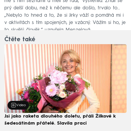
mě s ním seznámil a měli se rádi,“ vysvětlila. Znali se
prý delší dobu, než k něčemu ale došlo, trvalo to...
„Nebylo to hned a to, že si Jirky váží a pomáhá mi i
v aktivitách s tím spojených, je vzácný. Vážím si ho, je
to skvělý člověk,“ uzavřela Menzelová.
Čtěte také
Video
Jsi jako raketa dlouhého doletu, přáli Žilkové k
šedesátinám přátelé. Slavila prací