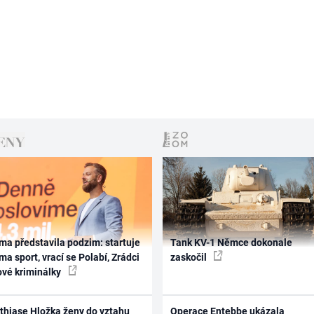
ma představila podzim: startuje
Tank KV-1 Němce dokonale
ma sport, vrací se Polabí, Zrádci
zaskočil
ové kriminálky
thiase Hložka ženy do vztahu
Operace Entebbe ukázala