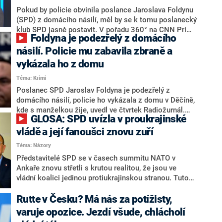
Pokud by policie obvinila poslance Jaroslava Foldynu
(SPD) z domácího násilí, měl by se k tomu poslanecký
klub SPD jasně postavit. V pořadu 360° na CNN Prima
Foldyna je podezřelý z domácího
NEWS to uvedl poslanec hnutí ANO Patrik Nacher.
Zároveň ale zkritizoval podle svých slov „selektivní
násilí. Policie mu zabavila zbraně a
mediální hon“. Předseda Pirátů Zdeněk Hřib naopak
vykázala ho z domu
prohlásil, že by měl Foldyna okamžitě po zahájení
Téma: Krimi
trestního stíhání rezignovat. V souvislosti s
aktuálními kauzami vládních stran pak kabinet označil
Poslanec SPD Jaroslav Foldyna je podezřelý z
za „koalici papalášů“.
domácího násilí, policie ho vykázala z domu v Děčíně,
kde s manželkou žije, uvedl ve čtvrtek Radiožurnál.
GLOSA: SPD uvízla v proukrajinské
Foldyna mu potvrdil vykázání z domu, cítí se nevinný,
věc nechtěl komentovat. Zatím nebyl z ničeho
vládě a její fanoušci znovu zuří
obviněn. Policie podle děčínského státního zástupce
Téma: Názory
Lukáše Otipky prověřuje podezření ze spáchání dvou
Představitelé SPD se v časech summitu NATO v
trestných činů – týrání svěřené osoby a týrání osoby
Ankaře znovu střetli s krutou realitou, že jsou ve
žijící ve společném obydlí. Ve věci je vedeno
vládní koalici jedinou protiukrajinskou stranou. Tuto
prověřování, uvedl ve čtvrtek Otipka v tiskové zprávě, v
skutečnost jim už loni v prosinci připomněl jejich
níž Foldynu nejmenoval.
vlastní ministr Jaromír Zůna, kterého následně
Rutte v Česku? Má nás za potížisty,
označili za „porouchaného“ a de facto mu zakázali
varuje opozice. Jezdí všude, chlácholí
mluvit o ruské invazi. Teď vládnímu hnutí uštědřil další