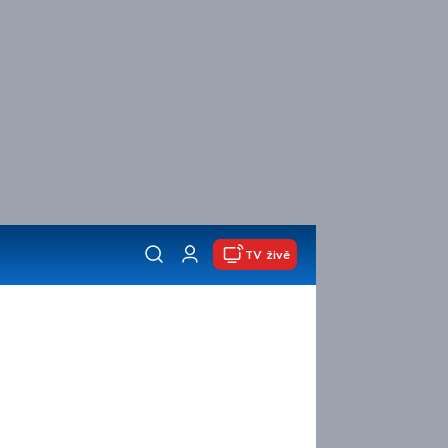
TV živě