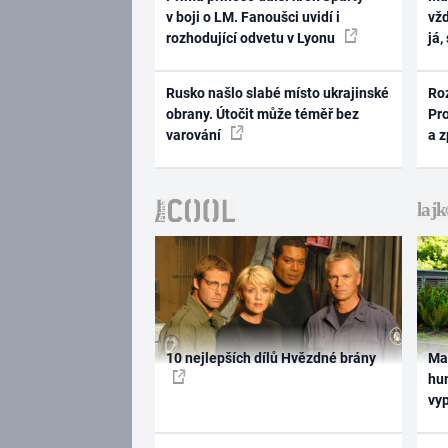
v boji o LM. Fanoušci uvidí i
vž
rozhodující odvetu v Lyonu
já,
Rusko našlo slabé místo ukrajinské
Ro
obrany. Útočit může téměř bez
Pr
varování
a 
10 nejlepších dílů Hvězdné brány
Ma
hum
vy