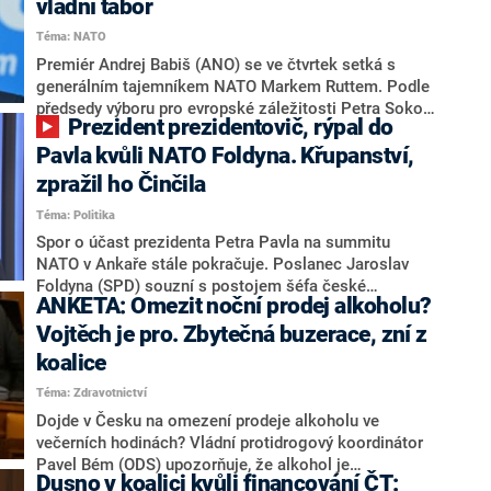
vládní tábor
tvrdou ránu ministr Petr Macinka z koaličních
Motoristů, když potvrdil český příspěvek do programu
Téma: NATO
na nákup amerických zbraní pro Ukrajinu. Část
Premiér Andrej Babiš (ANO) se ve čtvrtek setká s
fanoušků SPD se tak znovu bouří a uvnitř vládního
generálním tajemníkem NATO Markem Ruttem. Podle
tábora dochází k bizarní situaci.
předsedy výboru pro evropské záležitosti Petra Sokola
Prezident prezidentovič, rýpal do
(ODS) se bude ministerského předsedy ptát na situaci
kolem obranných výdajů v rámci rozpočtu pro tento
Pavla kvůli NATO Foldyna. Křupanství,
rok. „Je to velmi důležitý vykřičník,“ zdůraznil.
zpražil ho Činčila
Předseda TOP 09 Matěj Ondřej Havel řekl, že Rutte
Téma: Politika
jezdí jen do „problémových“ států. Poslanec Jaroslav
Foldyna (SPD) taková prohlášení odmítá – tajemník
Spor o účast prezidenta Petra Pavla na summitu
prý objíždí všechny státy. Podobně se pro CNN Prima
NATO v Ankaře stále pokračuje. Poslanec Jaroslav
NEWS vyjádřil i poslanec Denis Doksanský (ANO).
Foldyna (SPD) souzní s postojem šéfa české
ANKETA: Omezit noční prodej alkoholu?
diplomacie Petra Macinky (Motoristé), že Pavel
představuje vůdčí osobnost opozice. V pořadu Divoká
Vojtěch je pro. Zbytečná buzerace, zní z
karta na CNN Prima NEWS o něm opakovaně hovořil
koalice
jako o „prezidentovi prezidentovičovi“. Hlavy státu se
Téma: Zdravotnictví
zastal zákonodárce Benjamin Činčila (KDU-ČSL), který
doufá, že premiér Andrej Babiš (ANO) nakonec poletí
Dojde v Česku na omezení prodeje alkoholu ve
na summit s Pavlem. Foldynovi za přezdívku pro
večerních hodinách? Vládní protidrogový koordinátor
prezidenta vyčetl „křupanské chování“.
Pavel Bém (ODS) upozorňuje, že alkohol je
Dusno v koalici kvůli financování ČT:
nejškodlivější drogou u nás. Proto hodlá rozproudit