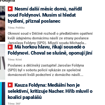
 Foldyna“
Nesmí další měsíc domů, nařídil
soud Foldynovi. Musím si hledat
bydlení, přiznal poslanec
Téma: Politika
Okresní soud v Děčíně rozhodl o předběžném opatření
kvůli údajnému domácímu násilí ze strany poslance
Jaroslava Foldyny (SPD). Mluvčí soudu Michaela
Má horkou hlavu, říkají sousedé o
Janoušová to v pátek potvrdila, neřekla ale, jak soud
rozhodl. Foldyna ČTK řekl, že soud předběžné opatření
Foldynovi. Choval se slušně, oponují jiní
prodloužil pravděpodobně na měsíc. O předběžné
Téma: Krimi
opatření požádala děčínský soud poslancova
Poslanec a děčínský zastupitel Jaroslav Foldyna
manželka. Policie před dvěma týdny Foldynu vykázala
(SPD) byl v sobotu policií vykázán ze společné
na 14 dní z domu v Děčíně, ve kterém s manželkou
domácnosti kvůli podezření z domácího násilí.
žije. Poslanec opakovaně prohlašuje, že se cítí
Zatímco někteří sousedé tvrdí, že problémy v rodině
nevinný. Smyslem předběžného opatření soudu je
měly trvat dlouhé roky a okolí o nich vědělo, další lidé
Kauza Foldyna: Mediální hon je
poskytnout rychlou ochranu oběti domácího násilí.
z Děčína říkají, že si žádného agresivního chování
selektivní, kritizuje Nacher. Hřib mluvil o
politika nikdy nevšimli. Policie Foldynovi zároveň
koalici papalášů
zabavila legálně držené střelné zbraně. Politik se k
případu odmítá vyjádřit.
Téma: 360°