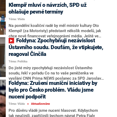
debatu o návrhu zákazu jeho prodeje po deváté hodině
Klempíř mluví o návrzích, SPD už
večer na určitých místech. Za vhodný nástroj to
ohlašuje pevné termíny
považuje i ministr zdravotnictví Adam Vojtěch (za
Téma: Vláda
ANO), uvedl pro web iDnes.cz. Resort prý již pracuje
na opatření, od nichž si slibuje omezení konzumace
Na pondělní koaliční radě by měl ministr kultury Oto
alkoholu. Od koaličních partnerů ale moc podpory
Klempíř (za Motoristy) představit několik modelů, jak
nezaznívá, naopak některé opoziční strany takový
chce nově financovat veřejnoprávní média. Ještě ve
Foldyna: Zpochybňuji nezávislost
návrh oceňují.
čtvrtek ve Sněmovně pronesl, že na toto téma dosud
není mezi třemi vládními partnery shoda, takže je
Ústavního soudu. Doufám, že vtipkujete,
jakákoliv politická či odborná debata zbytečná.
reagoval Činčila
Místopředseda SPD Radim Fiala ale již na sítích
Téma: Politika
oznamuje, že od příštího roku bude dle dohody
financování veřejnoprávních médií převedeno na státní
Do jisté míry zpochybňuji nezávislost Ústavního
rozpočet. Opozice ho kritizuje za formulaci, že Česká
soudu, řekl v pořadu Co na to vaše peněženka ve
televize a Český rozhlas již nebudou placeny „z kapes
vysílání CNN Prima NEWS poslanec za SPD Jaroslav
Foldyna: Zrušení muniční iniciativy by
občanů“.
Foldyna. Jeho kolega z KDU-ČSL Benjamin Činčila na
to reagoval prohlášením, že doufá, že vtipkoval.
bylo pro Česko problém. Vládu jsme
nuceni podpořit
Téma: Vláda
Aktualizováno
■
Pro důvěru vládě jsme nuceni hlasovat. Kdybychom
tak neučinili, zapříčinili bychom návrat Petra Fialy