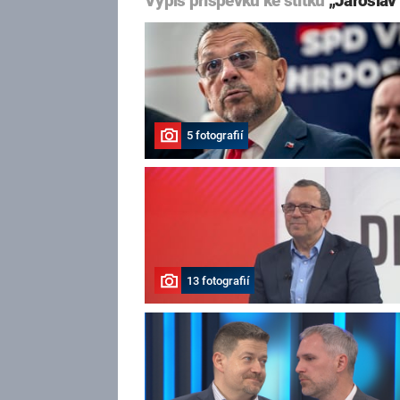
Výpis příspěvků ke štítku
„Jaroslav
5 fotografií
13 fotografií