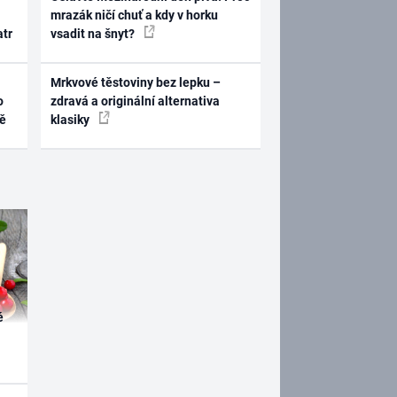
mrazák ničí chuť a kdy v horku
atr
vsadit na šnyt?
Mrkvové těstoviny bez lepku –
o
zdravá a originální alternativa
ně
klasiky
é