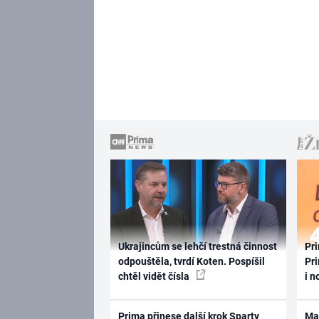
Ukrajincům se lehčí trestná činnost
Pri
odpouštěla, tvrdí Koten. Pospíšil
Pri
chtěl vidět čísla
i n
Prima přinese další krok Sparty
Ma