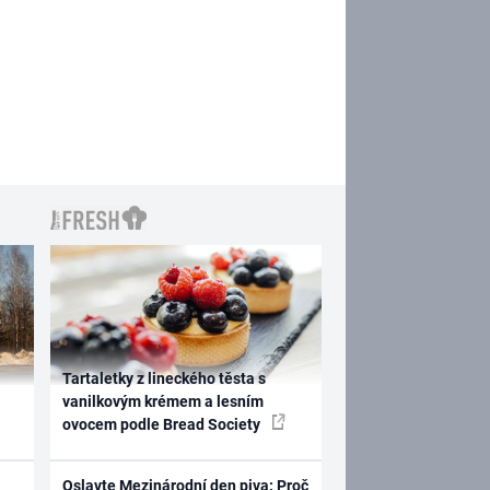
Tartaletky z lineckého těsta s
vanilkovým krémem a lesním
ovocem podle Bread Society
Oslavte Mezinárodní den piva: Proč