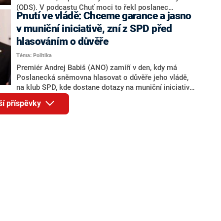
(ODS). V podcastu Chuť moci to řekl poslanec
Pnutí ve vládě: Chceme garance a jasno
Jaroslav Foldyna (SPD). Podle něj by zrušení muniční
iniciativy Česko dostalo do složité situace na
v muniční iniciativě, zní z SPD před
mezinárodním poli. Nyní vláda alespoň prověří
hlasováním o důvěře
všechny její okolnosti.
Téma: Politika
Premiér Andrej Babiš (ANO) zamíří v den, kdy má
Poslanecká sněmovna hlasovat o důvěře jeho vládě,
na klub SPD, kde dostane dotazy na muniční iniciativu.
Právě kvůli ní vyjadřuje část klubu SPD silnou
ší příspěvky
nespokojenost a žádá po Babišovi garance, že na ni
nebudou vydávány české peníze, jak vláda uvedla.
Ačkoliv je v posledních dnech v koalici patrné jisté
napětí, vláda zřejmě důvěru získá.