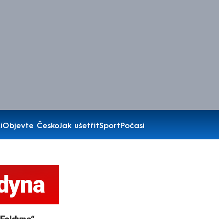
í
Objevte Česko
Jak ušetřit
Sport
Počasí
ldyna