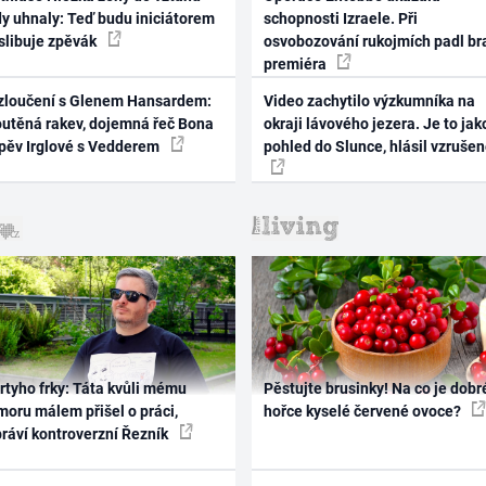
dy uhnaly: Teď budu iniciátorem
schopnosti Izraele. Při
 slibuje zpěvák
osvobozování rukojmích padl br
premiéra
zloučení s Glenem Hansardem:
Video zachytilo výzkumníka na
outěná rakev, dojemná řeč Bona
okraji lávového jezera. Je to jak
zpěv Irglové s Vedderem
pohled do Slunce, hlásil vzruše
rtyho frky: Táta kvůli mému
Pěstujte brusinky! Na co je dobr
oru málem přišel o práci,
hořce kyselé červené ovoce?
práví kontroverzní Řezník