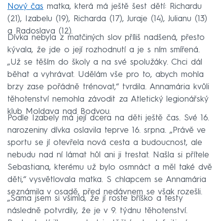
Nový čas
matka, která má ještě šest dětí: Richardu
(21), Izabelu (19), Richarda (17), Juraje (14), Julianu (13)
a Radoslava (12).
Dívka nebyla z matčiných slov příliš nadšená, přesto
kývala, že jde o její rozhodnutí a je s ním smířená.
„Už se těším do školy a na své spolužáky. Chci dál
běhat a vyhrávat. Udělám vše pro to, abych mohla
brzy zase pořádně trénovat,“ tvrdila. Annamária kvůli
těhotenství nemohla závodit za Atletický legionářský
klub Moldava nad Bodvou.
Podle Izabely má její dcera na děti ještě čas. Své 16.
narozeniny dívka oslavila teprve 16. srpna. „Právě ve
sportu se jí otevřela nová cesta a budoucnost, ale
nebudu nad ní lámat hůl ani ji trestat. Našla si přítele
Sebastiana, kterému už bylo osmnáct a měl také dvě
děti,“ vysvětlovala matka. S chlapcem se Annamária
seznámila v osadě, před nedávnem se však rozešli.
„Sama jsem si všimla, že jí roste bříško a testy
následně potvrdily, že je v 9. týdnu těhotenství.