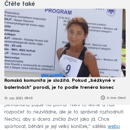
Čtěte také
Romská komunita je složitá. Pokud „běžkyně v
balerínách“ porodí, je to podle trenéra konec
6 min čtení
15. srp 2021, 09:45
„Annamária půjde na potrat. Není to levné a náš
rozpočet to nezvládne, ale je to správné rozhodnutí.
Nechci, aby si dcera zničila život jako já. Chce
sportovat, běhání je její velký koníček,“ sdělila
webu