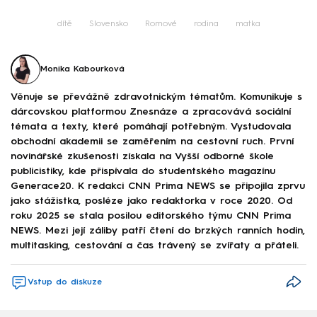
dítě
Slovensko
Romové
rodina
matka
Monika Kabourková
Věnuje se převážně zdravotnickým tématům. Komunikuje s
dárcovskou platformou Znesnáze a zpracovává sociální
témata a texty, které pomáhají potřebným. Vystudovala
obchodní akademii se zaměřením na cestovní ruch. První
novinářské zkušenosti získala na Vyšší odborné škole
publicistiky, kde přispívala do studentského magazínu
Generace20. K redakci CNN Prima NEWS se připojila zprvu
jako stážistka, posléze jako redaktorka v roce 2020. Od
roku 2025 se stala posilou editorského týmu CNN Prima
NEWS. Mezi její záliby patří čtení do brzkých ranních hodin,
multitasking, cestování a čas trávený se zvířaty a přáteli.
Vstup do diskuze