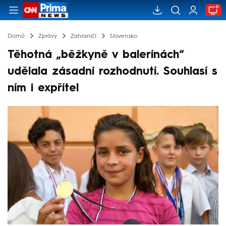
Domů
Zprávy
Zahraničí
Slovensko
Těhotná „běžkyně v balerínách“
udělala zásadní rozhodnutí. Souhlasí s
ním i expřítel