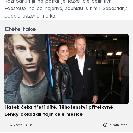
Rozhodnutí jít na potrat je těžké, ale definitivní.
Podstoupí ho co nejdříve, souhlasil s ním i Sebastian,“
dodala uslzená matka.
Čtěte také
Hašek čeká třetí dítě. Těhotenství přítelkyně
Lenky dokázali tajit celé měsíce
6 min čtení
17. srp 2021, 10:04