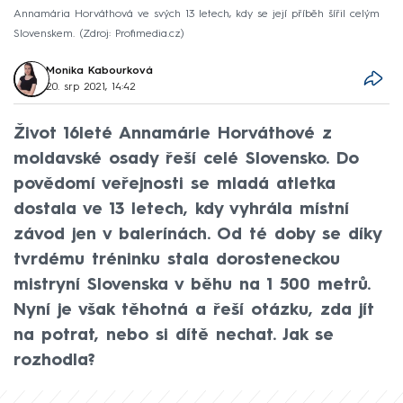
Annamária Horváthová ve svých 13 letech, kdy se její příběh šířil celým
Slovenskem.
Zdroj: Profimedia.cz
Monika Kabourková
20. srp 2021, 14:42
Život 16leté Annamárie Horváthové z
moldavské osady řeší celé Slovensko. Do
povědomí veřejnosti se mladá atletka
dostala ve 13 letech, kdy vyhrála místní
závod jen v balerínách. Od té doby se díky
tvrdému tréninku stala dorosteneckou
mistryní Slovenska v běhu na 1 500 metrů.
Nyní je však těhotná a řeší otázku, zda jít
na potrat, nebo si dítě nechat. Jak se
rozhodla?