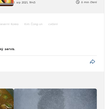
6 min čtení
1. srp 2021, 19:45
Severní Korea
Kim Čong-un
cvičení
ký servis.