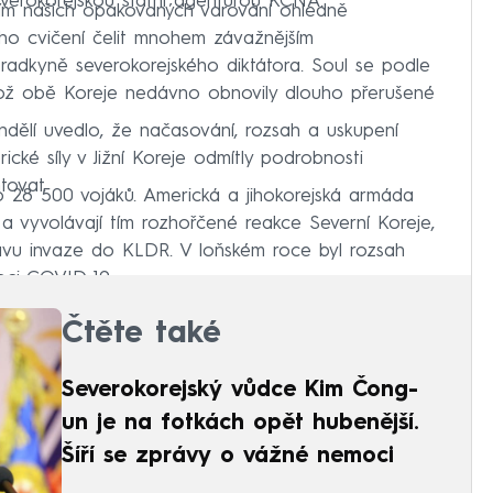
verokorejskou státní agenturou KCNA.
ím našich opakovaných varování ohledně
o cvičení čelit mnohem závažnějším
adkyně severokorejského diktátora. Soul se podle
ikož obě Koreje nedávno obnovily dlouho přerušené
ondělí uvedlo, že načasování, rozsah a uskupení
rické síly v Jižní Koreje odmítly podrobnosti
tovat.
olo 28 500 vojáků. Americká a jihokorejská armáda
a vyvolávají tím rozhořčené reakce Severní Koreje,
ravu invaze do KLDR. V loňském roce byl rozsah
oci COVID-19.
Čtěte také
Severokorejský vůdce Kim Čong-
un je na fotkách opět hubenější.
Šíří se zprávy o vážné nemoci