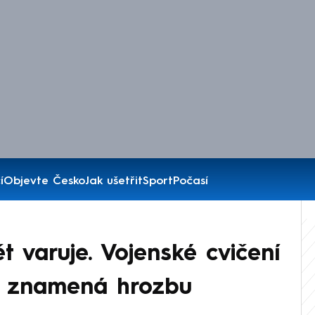
í
Objevte Česko
Jak ušetřit
Sport
Počasí
t varuje. Vojenské cvičení
SA znamená hrozbu