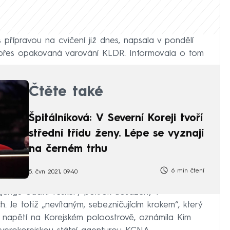
 přípravou na cvičení již dnes, napsala v pondělí
i přes opakovaná varování KLDR. Informovala o tom
Čtěte také
Špitálníková: V Severní Koreji tvoří
střední třídu ženy. Lépe se vyznají
na černém trhu
6 min čtení
5. čvn 2021, 09:40
jangu odčiní veškerý pokrok dosažený v
h. Je totiž „nevítaným, sebezničujícím krokem“, který
e napětí na Korejském poloostrově, oznámila Kim