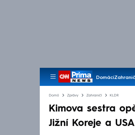
Domácí
Zahranič
Pořady
Domů
Zprávy
Zahraničí
KLDR
Kimova sestra opě
Jižní Koreje a U