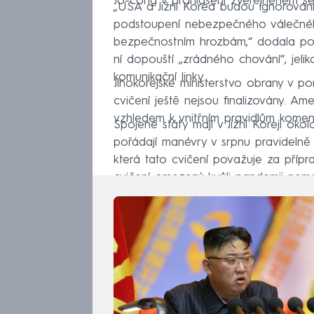
Jo-čong v prohlášení zveřejněném se
„USA a Jižní Korea budou ignorován
podstoupení nebezpečného válečnéh
bezpečnostním hrozbám,“ dodala por
ní dopouští „zrádného chování“, jel
komunikační linky.
Jihokorejské ministerstvo obrany v p
cvičení ještě nejsou finalizovány. Ame
vzhledem k vnitřním pravidlům komen
Spojené státy mají v Jižní Koreji ok
pořádají manévry v srpnu pravidelně 
která tato cvičení považuje za příp
cvičení omezený kvůli pandemii nem