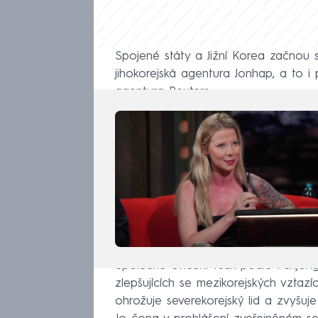
Spojené státy a Jižní Korea začnou s
jihokorejská agentura Jonhap, a to 
agentura Reuters.
Společné cvičení však podle Pchjong
zlepšujících se mezikorejských vztazíc
ohrožuje severekorejský lid a zvyšuj