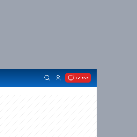
TV živě