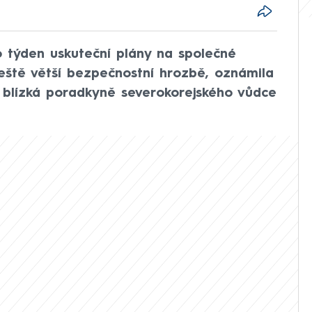
o týden uskuteční plány na společné
 ještě větší bezpečnostní hrozbě, oznámila
a blízká poradkyně severokorejského vůdce