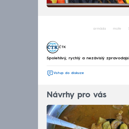
armáda
moře
ČTK
Spolehlivý, rychlý a nezávislý zpravodajs
Vstup do diskuze
Návrhy pro vás