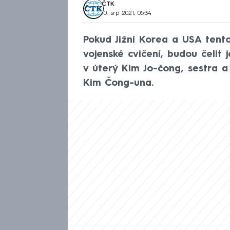
ČTK
10. srp 2021, 05:34
Pokud Jižní Korea a USA tent
vojenské cvičení, budou čelit
v úterý Kim Jo-čong, sestra 
Kim Čong-una.