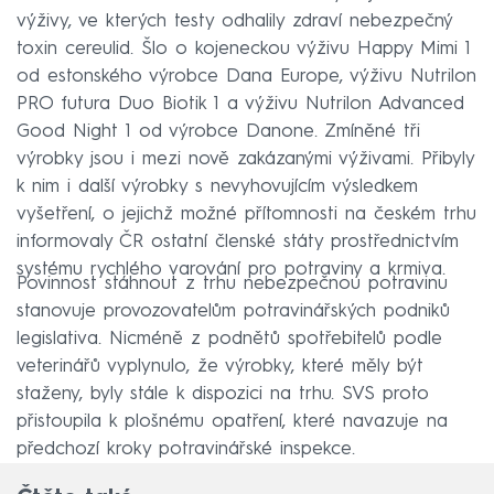
výživy, ve kterých testy odhalily zdraví nebezpečný
toxin cereulid. Šlo o kojeneckou výživu Happy Mimi 1
od estonského výrobce Dana Europe, výživu Nutrilon
PRO futura Duo Biotik 1 a výživu Nutrilon Advanced
Good Night 1 od výrobce Danone. Zmíněné tři
výrobky jsou i mezi nově zakázanými výživami. Přibyly
k nim i další výrobky s nevyhovujícím výsledkem
vyšetření, o jejichž možné přítomnosti na českém trhu
informovaly ČR ostatní členské státy prostřednictvím
systému rychlého varování pro potraviny a krmiva.
Povinnost stáhnout z trhu nebezpečnou potravinu
stanovuje provozovatelům potravinářských podniků
legislativa. Nicméně z podnětů spotřebitelů podle
veterinářů vyplynulo, že výrobky, které měly být
staženy, byly stále k dispozici na trhu. SVS proto
přistoupila k plošnému opatření, které navazuje na
předchozí kroky potravinářské inspekce.