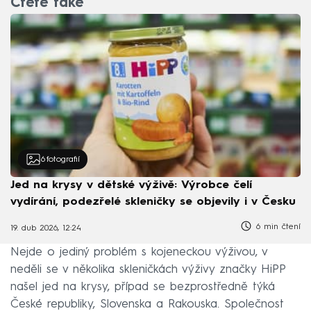
Čtěte také
6
fotografií
Jed na krysy v dětské výživě: Výrobce čelí
vydírání, podezřelé skleničky se objevily i v Česku
6 min čtení
19. dub 2026, 12:24
Nejde o jediný problém s kojeneckou výživou, v
neděli se v několika skleničkách výživy značky HiPP
našel jed na krysy, případ se bezprostředně týká
České republiky, Slovenska a Rakouska. Společnost