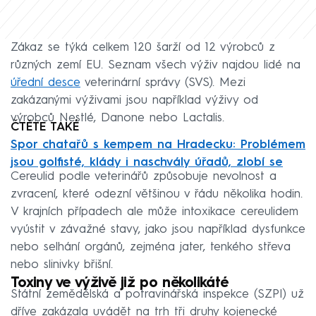
Zákaz se týká celkem 120 šarží od 12 výrobců z
různých zemí EU. Seznam všech výživ najdou lidé na
úřední desce
veterinární správy (SVS). Mezi
zakázanými výživami jsou například výživy od
výrobců Nestlé, Danone nebo Lactalis.
ČTĚTE TAKÉ
Spor chatařů s kempem na Hradecku: Problémem
jsou golfisté, klády i naschvály úřadů, zlobí se
Cereulid podle veterinářů způsobuje nevolnost a
zvracení, které odezní většinou v řádu několika hodin.
V krajních případech ale může intoxikace cereulidem
vyústit v závažné stavy, jako jsou například dysfunkce
nebo selhání orgánů, zejména jater, tenkého střeva
nebo slinivky břišní.
Toxiny ve výživě již po několikáté
Státní zemědělská a potravinářská inspekce (SZPI) už
dříve zakázala uvádět na trh tři druhy kojenecké