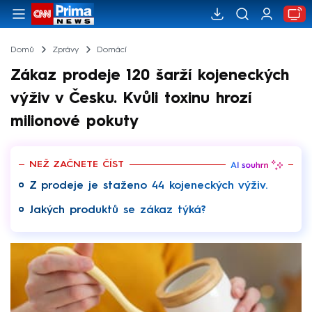
Domů
Zprávy
Domácí
Zákaz prodeje 120 šarží kojeneckých
výživ v Česku. Kvůli toxinu hrozí
milionové pokuty
NEŽ ZAČNETE ČÍST
Z prodeje je staženo 44 kojeneckých výživ.
Jakých produktů se zákaz týká?