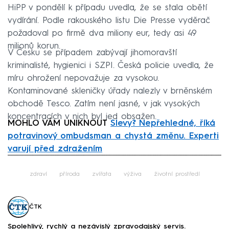
HiPP v pondělí k případu uvedla, že se stala obětí
vydírání. Podle rakouského listu Die Presse vyděrač
požadoval po firmě dva miliony eur, tedy asi 49
milionů korun.
V Česku se případem zabývají jihomoravští
kriminalisté, hygienici i SZPI. Česká policie uvedla, že
míru ohrožení nepovažuje za vysokou.
Kontaminované skleničky úřady nalezly v brněnském
obchodě Tesco. Zatím není jasné, v jak vysokých
koncentracích v nich byl jed obsažen.
MOHLO VÁM UNIKNOUT
Slevy? Nepřehledné, říká
potravinový ombudsman a chystá změnu. Experti
varují před zdražením
Failed to fetch
zdraví
příroda
zvířata
výživa
životní prostředí
ČTK
Spolehlivý, rychlý a nezávislý zpravodajský servis.