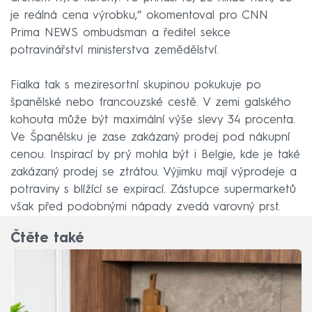
je reálná cena výrobku,“ okomentoval pro CNN
Prima NEWS ombudsman a ředitel sekce
potravinářství ministerstva zemědělství.
Fialka tak s meziresortní skupinou pokukuje po
španělské nebo francouzské cestě. V zemi galského
kohouta může být maximální výše slevy 34 procenta.
Ve Španělsku je zase zakázaný prodej pod nákupní
cenou. Inspirací by prý mohla být i Belgie, kde je také
zakázaný prodej se ztrátou. Výjimku mají výprodeje a
potraviny s blížící se expirací. Zástupce supermarketů
však před podobnými nápady zvedá varovný prst.
Čtěte také