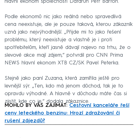
hlavní ekonom společnosti Datarun Petr Bartoň.
Podle ekonomů nic jako reálná nebo spravedlivá
cena neexistuje, ale je pouze taková, kterou zákazník
uzná jako nejvýhodnější. „Přijde mi to jako řešení
problému, který neexistuje a vlastně je i proti
spotřebitelům, kteří jasně dávají najevo na trhu, že o
slevové akce mají zájem,“ potvrdil pro CNN Prima
NEWS hlavní ekonom XTB CZ/SK Pavel Peterka.
Stejně jako paní Zuzana, která zamířila ještě pro
levnější sýr. „Ten, kdo má jenom důchod, tak je to
opravdu výhodné. A hlavně v důchodu máte čas si
zjistit, kde co je,“ dodala zákaznice.
MOHLO BY VÁS ZAJÍMAT:
Cestovní kanceláře řeší
ceny leteckého benzinu: Hrozí zdražování či
rušení zájezdů?
Failed to fetch