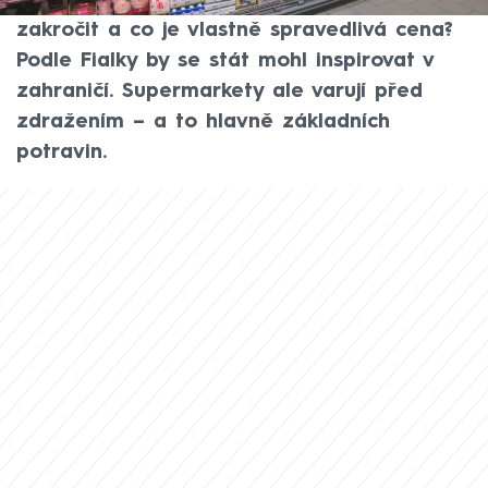
veřejný ochránce práv Jindřich Fialka. Je čas
zakročit a co je vlastně spravedlivá cena?
Podle Fialky by se stát mohl inspirovat v
zahraničí. Supermarkety ale varují před
zdražením – a to hlavně základních
potravin.