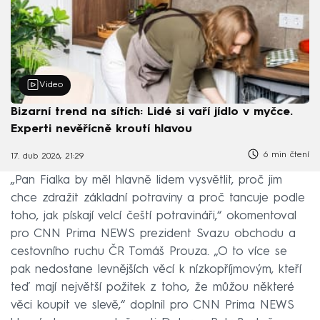
Video
Bizarní trend na sítích: Lidé si vaří jídlo v myčce.
Experti nevěřícně kroutí hlavou
6 min čtení
17. dub 2026, 21:29
„Pan Fialka by měl hlavně lidem vysvětlit, proč jim
chce zdražit základní potraviny a proč tancuje podle
toho, jak pískají velcí čeští potravináři,“ okomentoval
pro CNN Prima NEWS prezident Svazu obchodu a
cestovního ruchu ČR Tomáš Prouza. „O to více se
pak nedostane levnějších věcí k nízkopříjmovým, kteří
teď mají největší požitek z toho, že můžou některé
věci koupit ve slevě,“ doplnil pro CNN Prima NEWS