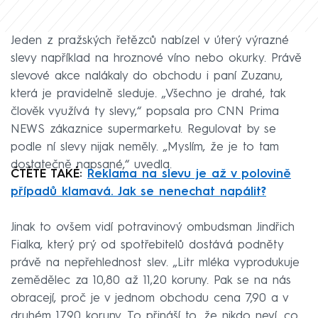
Jeden z pražských řetězců nabízel v úterý výrazné
slevy například na hroznové víno nebo okurky. Právě
slevové akce nalákaly do obchodu i paní Zuzanu,
která je pravidelně sleduje. „Všechno je drahé, tak
člověk využívá ty slevy,“ popsala pro CNN Prima
NEWS zákaznice supermarketu. Regulovat by se
podle ní slevy nijak neměly. „Myslím, že je to tam
dostatečně napsané,“ uvedla.
ČTĚTE TAKÉ:
Reklama na slevu je až v polovině
případů klamavá. Jak se nenechat napálit?
Jinak to ovšem vidí potravinový ombudsman Jindřich
Fialka, který prý od spotřebitelů dostává podněty
právě na nepřehlednost slev. „Litr mléka vyprodukuje
zemědělec za 10,80 až 11,20 koruny. Pak se na nás
obracejí, proč je v jednom obchodu cena 7,90 a v
druhém 17,90 koruny. To přináší to, že nikdo neví, co