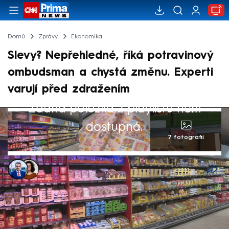
Domů
Zprávy
Ekonomika
Slevy? Nepřehledné, říká potravinový
ombudsman a chystá změnu. Experti
varují před zdražením
Žádná položka z playlistu není
dostupná.
7 fotografií
Jan Krejsa
,
Dominika Fuchsová
23. dub 2026, 07:50
Spotřebitelé nevědí, co je reálná a
spravedlivá cena. Tvrdí to potravinový