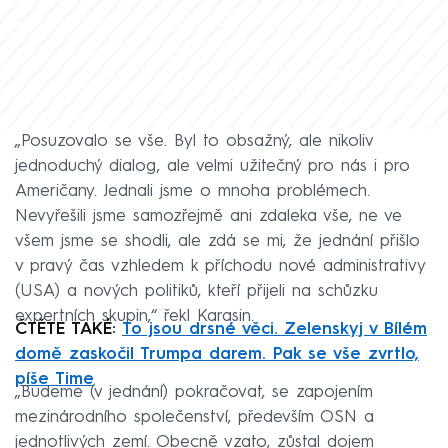
„Posuzovalo se vše. Byl to obsažný, ale nikoliv
jednoduchý dialog, ale velmi užitečný pro nás i pro
Američany. Jednali jsme o mnoha problémech.
Nevyřešili jsme samozřejmě ani zdaleka vše, ne ve
všem jsme se shodli, ale zdá se mi, že jednání přišlo
v pravý čas vzhledem k příchodu nové administrativy
(USA) a nových politiků, kteří přijeli na schůzku
expertních skupin,“ řekl Karasin.
ČTĚTE TAKÉ:
To jsou drsné věci. Zelenskyj v Bílém
domě zaskočil Trumpa darem. Pak se vše zvrtlo,
píše Time
„Budeme (v jednání) pokračovat, se zapojením
mezinárodního společenství, především OSN a
jednotlivých zemí. Obecně vzato, zůstal dojem