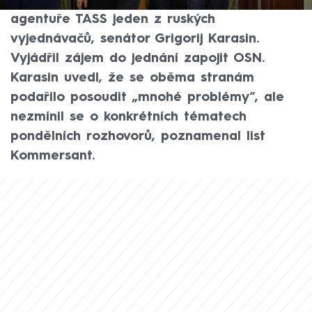
pro obě země, řekl v úterý ruské státní
agentuře TASS jeden z ruských
vyjednávačů, senátor Grigorij Karasin.
Vyjádřil zájem do jednání zapojit OSN.
Karasin uvedl, že se oběma stranám
podařilo posoudit „mnohé problémy“, ale
nezmínil se o konkrétních tématech
pondělních rozhovorů, poznamenal list
Kommersant.