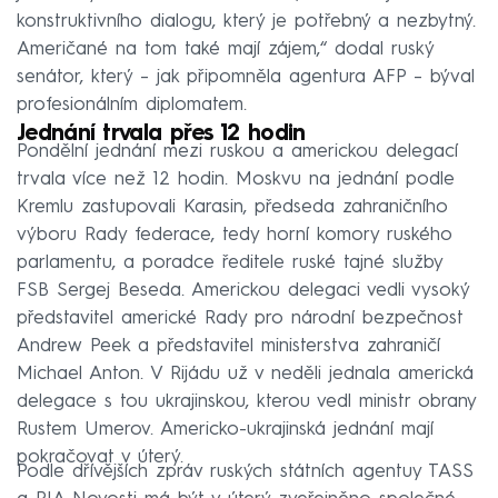
konstruktivního dialogu, který je potřebný a nezbytný.
Američané na tom také mají zájem,“ dodal ruský
senátor, který – jak připomněla agentura AFP – býval
profesionálním diplomatem.
Jednání trvala přes 12 hodin
Pondělní jednání mezi ruskou a americkou delegací
trvala více než 12 hodin. Moskvu na jednání podle
Kremlu zastupovali Karasin, předseda zahraničního
výboru Rady federace, tedy horní komory ruského
parlamentu, a poradce ředitele ruské tajné služby
FSB Sergej Beseda. Americkou delegaci vedli vysoký
představitel americké Rady pro národní bezpečnost
Andrew Peek a představitel ministerstva zahraničí
Michael Anton. V Rijádu už v neděli jednala americká
delegace s tou ukrajinskou, kterou vedl ministr obrany
Rustem Umerov. Americko-ukrajinská jednání mají
pokračovat v úterý.
Podle dřívějších zpráv ruských státních agentuy TASS