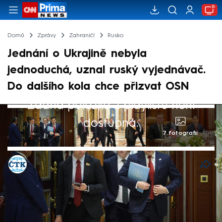
Domů
Zprávy
Zahraničí
Rusko
Jednání o Ukrajině nebyla
jednoduchá, uznal ruský vyjednávač.
Do dalšího kola chce přizvat OSN
Žádná položka z playlistu není
dostupná.
7 fotografií
ČTK
25. bře 2025, 07:30
Jednání se Spojenými státy o Ukrajině v
Rijádu nebyla jednoduchá, ale byla užitečná