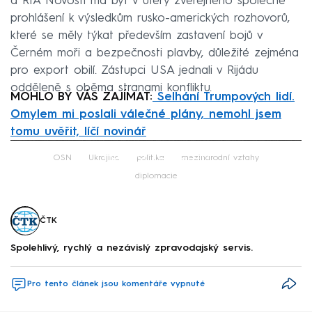
a RIA Novosti má být v úterý zveřejněno společné
prohlášení k výsledkům rusko-amerických rozhovorů,
které se měly týkat především zastavení bojů v
Černém moři a bezpečnosti plavby, důležité zejména
pro export obilí. Zástupci USA jednali v Rijádu
odděleně s oběma stranami konfliktu.
MOHLO BY VÁS ZAJÍMAT:
Selhání Trumpových lidí.
Omylem mi poslali válečné plány, nemohl jsem
tomu uvěřit, líčí novinář
Failed to fetch
OSN
Ukrajina
politika
mezinárodní vztahy
diplomacie
ČTK
Spolehlivý, rychlý a nezávislý zpravodajský servis.
Pro tento článek jsou komentáře vypnuté