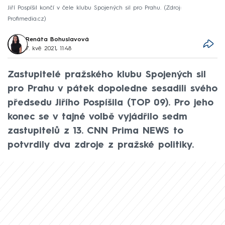
Jiří Pospíšil končí v čele klubu Spojených sil pro Prahu.
Zdroj:
Profimedia.cz
Renáta Bohuslavová
7. kvě 2021, 11:48
Zastupitelé pražského klubu Spojených sil
pro Prahu v pátek dopoledne sesadili svého
předsedu Jiřího Pospíšila (TOP 09). Pro jeho
konec se v tajné volbě vyjádřilo sedm
zastupitelů z 13. CNN Prima NEWS to
potvrdily dva zdroje z pražské politiky.