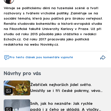
Věnuje se politickému dění na tuzemské scéně a tvoří
rozhovory s tvářemi vrcholné politiky. Zaměřuje se na
sociální témata, která jsou palčivá pro širokou veřejnost.
Renáta studovala bohemistiku a historii-evropská studia
na Filozofické fakultě Univerzity Karlovy v Praze. Už při
studiu od roku 2015 působila jako stážistka v redakci
Echo24.cz. Od roku 2017 pracovala jako politická
redaktorka na webu Novinky.cz.
Pro tento článek jsou komentáře vypnuté
Návrhy pro vás
Žebříček nejhorších jídel světa.
Umístily se i tři české pokrmy, vévodí
skandinávská kuchyně
Sníh, jak ho neznáte: Jak rychle
padá i z čeho se skládá. A vločky