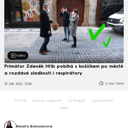
Video
Primátor Zdeněk Hřib pobíhá s košíčkem po městě
a rozdává sladkosti i respirátory
6 min čtení
13. bře 2021, 12:06
TOP 09
pražský magistrát
Jiří Pospíšil
zastupitelstvo
Praha
Renáta Bohuslavová