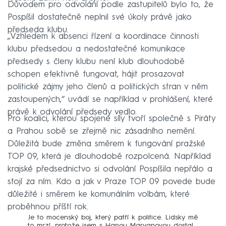
Důvodem pro odvolání podle zastupitelů bylo to, že
Pospíšil dostatečně neplnil své úkoly právě jako
předseda klubu.
„Vzhledem k absenci řízení a koordinace činnosti
klubu předsedou a nedostatečné komunikace
předsedy s členy klubu není klub dlouhodobě
schopen efektivně fungovat, hájit prosazovat
politické zájmy jeho členů a politických stran v něm
zastoupených,“ uvádí se například v prohlášení, které
právě k odvolání předsedy vedlo.
Pro koalici, kterou spojené síly tvoří společně s Piráty
a Prahou sobě se zřejmě nic zásadního nemění.
Důležitá bude změna směrem k fungování pražské
TOP 09, která je dlouhodobě rozpolcená. Například
krajské předsednictvo si odvolání Pospíšila nepřálo a
stojí za ním. Kdo a jak v Praze TOP 09 povede bude
důležité i směrem ke komunálním volbám, které
proběhnou příští rok.
Je to mocenský boj, který patří k politice. Lidsky mě
to mrzí, protože jsem s Hanou Marvanovou dostal