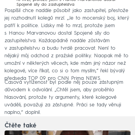
Spojené síly do zastupitelstva
Pospíšil chce nadále působit jako zastupitel, přestože
jej rozhodnutí kolegů mrzí. „Je to mocenský boj, který
patří k politice. Lidsky mě to mrzí, protože jsem
s Hanou Marvanovou dostal Spojené síly do
zastupitelstva. Každopádně nadále zůstávám
v zastupitelstvu a budu tvrdě pracovat. Není to
nějaký můj odchod z pražské politiky. Naopak mě to
umožní v některých věcech, kde mám jiný názor než
kolegové, více říkat, co si o tom myslím,“ řekl bývalý
předseda TOP 09 pro CNN Prima NEWS.
Časová vytíženost byl podle něj pouze zástupným
důvodem k odvolání. „Chtěl jsem, aby proběhlo
hlasování, protože ty argumenty, které kolegové
uváděli, považuji za zástupné. Práci se tady věnuji
naplno,“ doplnil.
Čtěte také