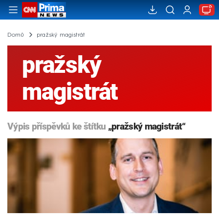
Domů
pražský magistrát
pražský
magistrát
Výpis příspěvků ke štítku
„pražský magistrát“