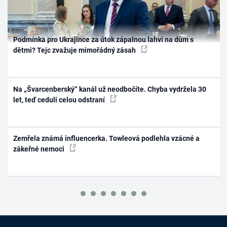
Podmínka pro Ukrajince za útok zápalnou lahví na dům s
dětmi? Tejc zvažuje mimořádný zásah
Na „Švarcenberský“ kanál už neodbočíte. Chyba vydržela 30
let, teď ceduli celou odstraní
Zemřela známá influencerka. Towleová podlehla vzácné a
zákeřné nemoci