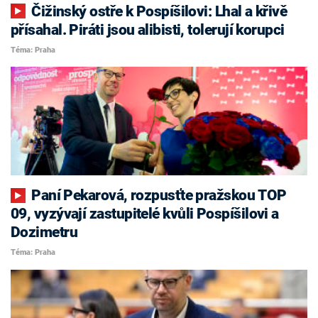
Čižinský ostře k Pospíšilovi: Lhal a křivě
přísahal. Piráti jsou alibisti, tolerují korupci
Téma: Praha
Paní Pekarová, rozpusťte pražskou TOP
09, vyzývají zastupitelé kvůli Pospíšilovi a
Dozimetru
Téma: Praha