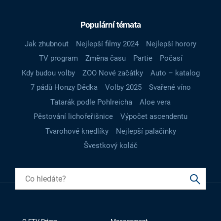
Populární témata
Jak zhubnout
Nejlepší filmy 2024
Nejlepší horory
TV program
Změna času
Partie
Počasí
Kdy budou volby
ZOO Nové začátky
Auto – katalog
7 pádů Honzy Dědka
Volby 2025
Svařené víno
Tatarák podle Pohlreicha
Aloe vera
Pěstování lichořeřišnice
Výpočet ascendentu
Tvarohové knedlíky
Nejlepší palačinky
Švestkový koláč