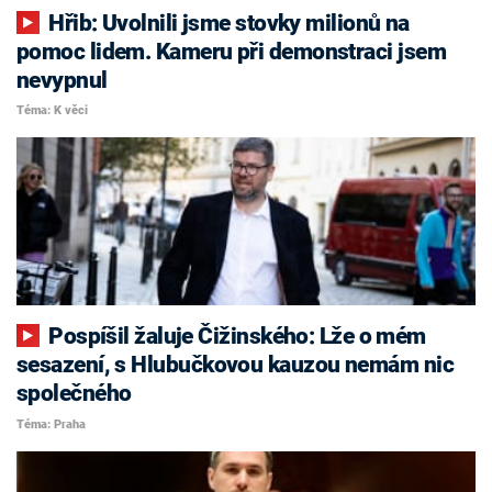
Hřib: Uvolnili jsme stovky milionů na
pomoc lidem. Kameru při demonstraci jsem
nevypnul
Téma: K věci
Pospíšil žaluje Čižinského: Lže o mém
sesazení, s Hlubučkovou kauzou nemám nic
společného
Téma: Praha