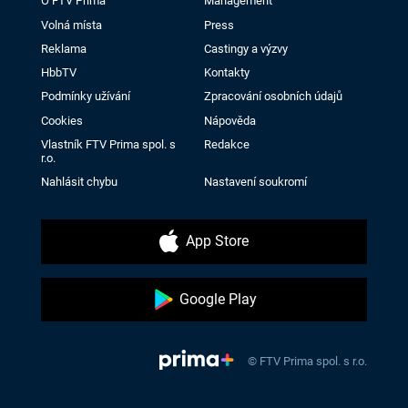
O FTV Prima
Management
Volná místa
Press
Reklama
Castingy a výzvy
HbbTV
Kontakty
Podmínky užívání
Zpracování osobních údajů
Cookies
Nápověda
Vlastník FTV Prima spol. s
Redakce
r.o.
Nahlásit chybu
Nastavení soukromí
App Store
Google Play
© FTV Prima spol. s r.o.